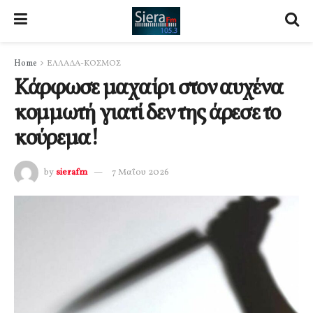
Home
ΕΛΛΑΔΑ-ΚΟΣΜΟΣ
Κάρφωσε μαχαίρι στον αυχένα
κομμωτή γιατί δεν της άρεσε το
κούρεμα!
by
sierafm
7 Μαΐου 2026