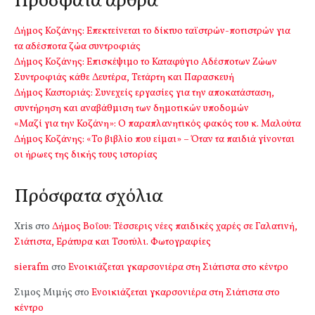
Πρόσφατα άρθρα
Δήμος Κοζάνης: Επεκτείνεται το δίκτυο ταϊστρών-ποτιστρών για
τα αδέσποτα ζώα συντροφιάς
Δήμος Κοζάνης: Επισκέψιμο το Καταφύγιο Αδέσποτων Ζώων
Συντροφιάς κάθε Δευτέρα, Τετάρτη και Παρασκευή
Δήμος Καστοριάς: Συνεχείς εργασίες για την αποκατάσταση,
συντήρηση και αναβάθμιση των δημοτικών υποδομών
«Μαζί για την Κοζάνη»: Ο παραπλανητικός φακός του κ. Μαλούτα
Δήμος Κοζάνης: «Το βιβλίο που είμαι» – Όταν τα παιδιά γίνονται
οι ήρωες της δικής τους ιστορίας
Πρόσφατα σχόλια
Xris
στο
Δήμος Βοΐου: Τέσσερις νέες παιδικές χαρές σε Γαλατινή,
Σιάτιστα, Εράτυρα και Τσοτύλι. Φωτογραφίες
sierafm
στο
Ενοικιάζεται γκαρσονιέρα στη Σιάτιστα στο κέντρο
Σιμος Μιμής
στο
Ενοικιάζεται γκαρσονιέρα στη Σιάτιστα στο
κέντρο