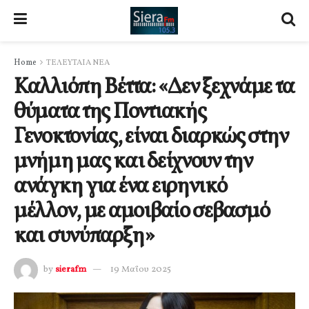
Home
ΤΕΛΕΥΤΑΙΑ ΝΕΑ
Καλλιόπη Βέττα: «Δεν ξεχνάμε τα
θύματα της Ποντιακής
Γενοκτονίας, είναι διαρκώς στην
μνήμη μας και δείχνουν την
ανάγκη για ένα ειρηνικό
μέλλον, με αμοιβαίο σεβασμό
και συνύπαρξη»
by
sierafm
19 Μαΐου 2025