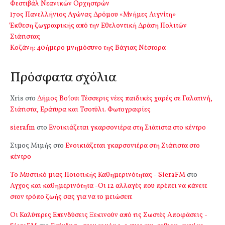
Φεστιβάλ Νεανικών Ορχηστρών
17ος Πανελλήνιος Αγώνας Δρόμου «Μνήμες Λιγνίτη»
Έκθεση ζωγραφικής από την Εθελοντική Δράση Πολιτών
Σιάτιστας
Kοζάνη: 40ήμερο μνημόσυνο της Βάγιας Νέστορα
Πρόσφατα σχόλια
Xris
στο
Δήμος Βοΐου: Τέσσερις νέες παιδικές χαρές σε Γαλατινή,
Σιάτιστα, Εράτυρα και Τσοτύλι. Φωτογραφίες
sierafm
στο
Ενοικιάζεται γκαρσονιέρα στη Σιάτιστα στο κέντρο
Σιμος Μιμής
στο
Ενοικιάζεται γκαρσονιέρα στη Σιάτιστα στο
κέντρο
Το Μυστικό μιας Ποιοτικής Καθημερινότητας - SieraFM
στο
Αγχος και καθημερινότητα -Οι 12 αλλαγές που πρέπει να κάνετε
στον τρόπο ζωής σας για να το μειώσετε
Οι Καλύτερες Επενδύσεις Ξεκινούν από τις Σωστές Αποφάσεις -