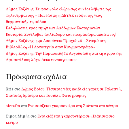
Δήμος Κοζάνης: Σε φάση ολοκλήρωσης οι νέοι λέβητες της
Τηλεθέρμανσης – Πανέτοιμη η ΔΕΥΑΚ ενόψει της νέας
θερμαντικής περιόδου
Εκδηλώσεις προς τιμήν των Απόδημων Καστοριανών
Καστοριά: Συνέλαβαν τσιλιαδόρο και εισπράκτορα απατεώνες!
Δήμος Κοζάνης: 44α Λασσάνεια/Τροχιά 26 – Σινεμά στη
Βιβλιοθήκη «Η Λογοτεχνία στον Κινηματογράφο»
Δήμος Κοζάνης: Την Παρασκευή 14 Αυγούστου η λαϊκή αγορά της
Αριστοτέλους λόγω Δεκαπενταύγουστου
Πρόσφατα σχόλια
Xris
στο
Δήμος Βοΐου: Τέσσερις νέες παιδικές χαρές σε Γαλατινή,
Σιάτιστα, Εράτυρα και Τσοτύλι. Φωτογραφίες
sierafm
στο
Ενοικιάζεται γκαρσονιέρα στη Σιάτιστα στο κέντρο
Σιμος Μιμής
στο
Ενοικιάζεται γκαρσονιέρα στη Σιάτιστα στο
κέντρο