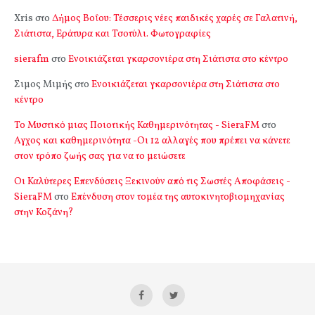
Xris
στο
Δήμος Βοΐου: Τέσσερις νέες παιδικές χαρές σε Γαλατινή,
Σιάτιστα, Εράτυρα και Τσοτύλι. Φωτογραφίες
sierafm
στο
Ενοικιάζεται γκαρσονιέρα στη Σιάτιστα στο κέντρο
Σιμος Μιμής
στο
Ενοικιάζεται γκαρσονιέρα στη Σιάτιστα στο
κέντρο
Το Μυστικό μιας Ποιοτικής Καθημερινότητας - SieraFM
στο
Αγχος και καθημερινότητα -Οι 12 αλλαγές που πρέπει να κάνετε
στον τρόπο ζωής σας για να το μειώσετε
Οι Καλύτερες Επενδύσεις Ξεκινούν από τις Σωστές Αποφάσεις -
SieraFM
στο
Επένδυση στον τομέα της αυτοκινητοβιομηχανίας
στην Κοζάνη?