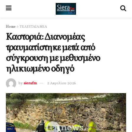
Home
ΤΕΛΕΥΤΑΙΑ ΝΕΑ
Καστοριά: Διανομέας
τραυματίστηκε μετά από
σύγκρουση με μεθυσμένο
ηλικιωμένο οδηγό
by
sierafm
2 Απριλίου 2026