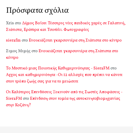
Πρόσφατα σχόλια
Xris
στο
Δήμος Βοΐου: Τέσσερις νέες παιδικές χαρές σε Γαλατινή,
Σιάτιστα, Εράτυρα και Τσοτύλι. Φωτογραφίες
sierafm
στο
Ενοικιάζεται γκαρσονιέρα στη Σιάτιστα στο κέντρο
Σιμος Μιμής
στο
Ενοικιάζεται γκαρσονιέρα στη Σιάτιστα στο
κέντρο
Το Μυστικό μιας Ποιοτικής Καθημερινότητας - SieraFM
στο
Αγχος και καθημερινότητα -Οι 12 αλλαγές που πρέπει να κάνετε
στον τρόπο ζωής σας για να το μειώσετε
Οι Καλύτερες Επενδύσεις Ξεκινούν από τις Σωστές Αποφάσεις -
SieraFM
στο
Επένδυση στον τομέα της αυτοκινητοβιομηχανίας
στην Κοζάνη?