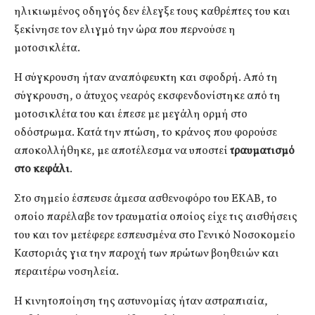
ηλικιωμένος οδηγός δεν έλεγξε τους καθρέπτες του και
ξεκίνησε τον ελιγμό την ώρα που περνούσε η
μοτοσικλέτα.
Η σύγκρουση ήταν αναπόφευκτη και σφοδρή. Από τη
σύγκρουση, ο άτυχος νεαρός εκσφενδονίστηκε από τη
μοτοσικλέτα του και έπεσε με μεγάλη ορμή στο
οδόστρωμα. Κατά την πτώση, το κράνος που φορούσε
αποκολλήθηκε, με αποτέλεσμα να υποστεί
τραυματισμό
στο κεφάλι
.
Στο σημείο έσπευσε άμεσα ασθενοφόρο του ΕΚΑΒ, το
οποίο παρέλαβε τον τραυματία οποίος είχε τις αισθήσεις
του και τον μετέφερε εσπευσμένα στο Γενικό Νοσοκομείο
Καστοριάς για την παροχή των πρώτων βοηθειών και
περαιτέρω νοσηλεία.
Η κινητοποίηση της αστυνομίας ήταν αστραπιαία,