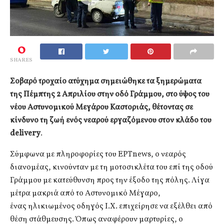
0
SHARES
Σοβαρό τροχαίο ατύχημα σημειώθηκε τα ξημερώματα
της Πέμπτης 2 Απριλίου στην οδό Γράμμου, στο ύψος του
νέου Αστυνομικού Μεγάρου Καστοριάς, θέτοντας σε
κίνδυνο τη ζωή ενός νεαρού εργαζόμενου στον κλάδο του
delivery
.
Σύμφωνα με πληροφορίες του ΕΡΤnews, ο νεαρός
διανομέας, κινούνταν με τη μοτοσικλέτα του επί της οδού
Γράμμου με κατεύθυνση προς την έξοδο της πόλης. Λίγα
μέτρα μακριά από το Αστυνομικό Μέγαρο,
ένας ηλικιωμένος οδηγός Ι.Χ. επιχείρησε να εξέλθει από
θέση στάθμευσης. Όπως αναφέρουν μαρτυρίες, ο