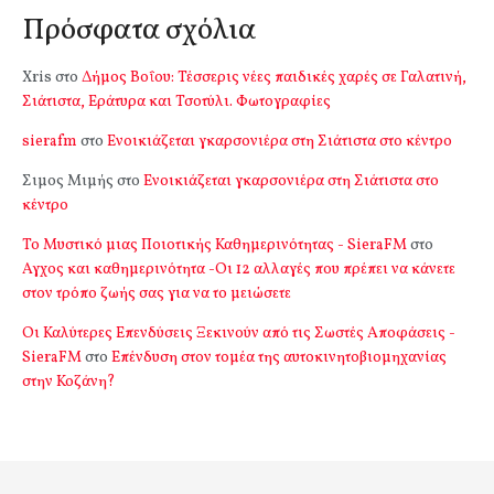
Πρόσφατα σχόλια
Xris
στο
Δήμος Βοΐου: Τέσσερις νέες παιδικές χαρές σε Γαλατινή,
Σιάτιστα, Εράτυρα και Τσοτύλι. Φωτογραφίες
sierafm
στο
Ενοικιάζεται γκαρσονιέρα στη Σιάτιστα στο κέντρο
Σιμος Μιμής
στο
Ενοικιάζεται γκαρσονιέρα στη Σιάτιστα στο
κέντρο
Το Μυστικό μιας Ποιοτικής Καθημερινότητας - SieraFM
στο
Αγχος και καθημερινότητα -Οι 12 αλλαγές που πρέπει να κάνετε
στον τρόπο ζωής σας για να το μειώσετε
Οι Καλύτερες Επενδύσεις Ξεκινούν από τις Σωστές Αποφάσεις -
SieraFM
στο
Επένδυση στον τομέα της αυτοκινητοβιομηχανίας
στην Κοζάνη?