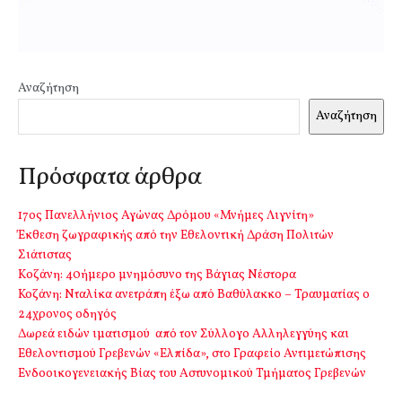
Αναζήτηση
Αναζήτηση
Πρόσφατα άρθρα
17ος Πανελλήνιος Αγώνας Δρόμου «Μνήμες Λιγνίτη»
Έκθεση ζωγραφικής από την Εθελοντική Δράση Πολιτών
Σιάτιστας
Kοζάνη: 40ήμερο μνημόσυνο της Βάγιας Νέστορα
Κοζάνη: Νταλίκα ανετράπη έξω από Βαθύλακκο – Τραυματίας ο
24χρονος οδηγός
Δωρεά ειδών ιματισμού από τον Σύλλογο Αλληλεγγύης και
Εθελοντισμού Γρεβενών «Ελπίδα», στο Γραφείο Αντιμετώπισης
Ενδοοικογενειακής Βίας του Αστυνομικού Τμήματος Γρεβενών