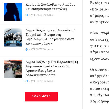
Εκτός των 
Καστοριά: Συνέλαβαν τσιλιαδόρο
και εισπράκτορα απατεώνες!
«Εταιρεία»
σήμερα, τε
7 ΑΥΓΟΎΣΤΟΥ 2026
ανεμογενν
Δήμος Κοζάνης: 44α Λασσάνεια/
Είναι σαφέ
Τροχιά 26 – Σινεμά στη
Βιβλιοθήκη «Η Λογοτεχνία στον
ούτε και έ
Κινηματογράφο»
για τις σχ
7 ΑΥΓΟΎΣΤΟΥ 2026
πάρει αποφ
έχουν άλλ
Δήμος Κοζάνης: Την Παρασκευή 14
Αυγούστου η λαϊκή αγορά της
Οι αστυνομ
Αριστοτέλους λόγω
Δεκαπενταύγουστου
υπήρχε όλο
7 ΑΥΓΟΎΣΤΟΥ 2026
απαγορευτι
αυτού επέτ
που είχε ω
LOAD MORE
πτηνοτροφι