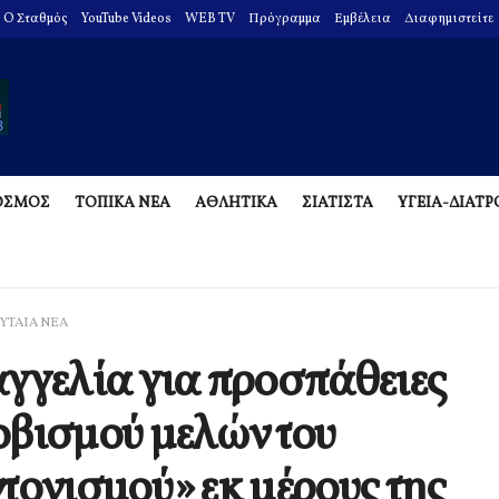
O Σταθμός
YouTube Videos
WEB TV
Πρόγραμμα
Εμβέλεια
Διαφημιστείτε
ΟΣΜΟΣ
ΤΟΠΙΚΑ ΝΕΑ
ΑΘΛΗΤΙΚΑ
ΣΙΑΤΙΣΤΑ
ΥΓΕΙΑ-ΔΙΑΤ
ΥΤΑΙΑ ΝΕΑ
γγελία για προσπάθειες
βισμού μελών του
τονισμού» εκ μέρους της