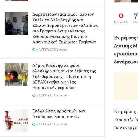
0
Δωρεά ειδών ιματισμού από τον
Σύλλογο Αλληλεγγύης και
SHARES
VI
Εθελοντισμού Γρεβενών «Ελπίδα»,
στο Γραφείο Αντιμετώπισης
Ενδοοικογενειακής Βίας του
Εκ μέρους
Αστυνομικού Τμήματος Γρεβενών
Δυτικής Μ
7 ΑΥΓΟΎΣΤΟΥ 2026
εγκατάστα
δυνάμεων σ
Δήμος Κοζάνης: Σε φάση
ολοκλήρωσης οι νέοι λέβητες της
Τηλεθέρμανσης – Πανέτοιμη η
ΔΕΥΑΚ ενόψει της νέας
θερμαντικής περιόδου
7 ΑΥΓΟΎΣΤΟΥ 2026
Εκδηλώσεις προς τιμήν των
Εκ μέρους
Απόδημων Καστοριανών
που παλεύ
7 ΑΥΓΟΎΣΤΟΥ 2026
των ενεργε