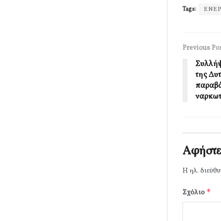
Tags:
ΕΝΕΡ
Previous Po
Συλλήψ
της Δυ
παραβά
ναρκω
Αφήστε
Η ηλ. διεύθυ
*
Σχόλιο