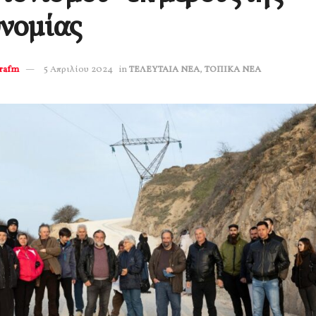
νομίας
erafm
5 Απριλίου 2024
in
ΤΕΛΕΥΤΑΙΑ ΝΕΑ
,
ΤΟΠΙΚΑ ΝΕΑ