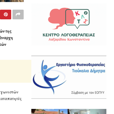
ών της
 άναρχη
ικών
 αγωνιστών
καταπατητές