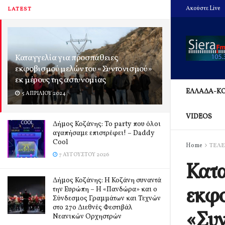
Ακούστε Live
LATEST
Καταγγελία για προσπάθειες
εκφοβισμού μελών του «Συντονισμού»
εκ μέρους της αστυνομίας
ΕΛΛΑΔΑ-Κ
5 ΑΠΡΙΛΊΟΥ 2024
VIDEOS
Δήμος Κοζάνης: Το party που όλοι
αγαπήσαμε επιστρέφει! – Daddy
Cool
Home
ΤΕΛΕ
7 ΑΥΓΟΎΣΤΟΥ 2026
Κατα
Δήμος Κοζάνης: Η Κοζάνη συναντά
εκφο
την Ευρώπη – Η «Πανδώρα» και ο
Σύνδεσμος Γραμμάτων και Τεχνών
στο 27ο Διεθνές Φεστιβάλ
«Συν
Νεανικών Ορχηστρών