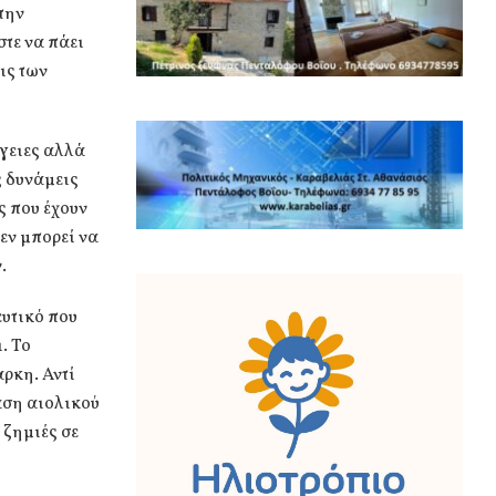
την
στε να πάει
ις των
ργειες αλλά
ς δυνάμεις
ς που έχουν
δεν μπορεί να
.
ευτικό που
. Το
ρκη. Αντί
αση αιολικού
 ζημιές σε