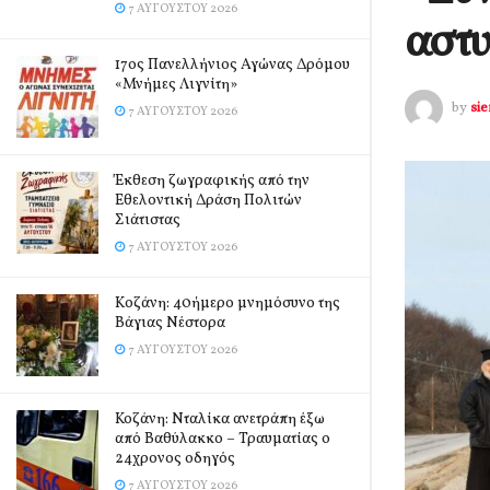
7 ΑΥΓΟΎΣΤΟΥ 2026
αστυ
17ος Πανελλήνιος Αγώνας Δρόμου
«Μνήμες Λιγνίτη»
by
si
7 ΑΥΓΟΎΣΤΟΥ 2026
Έκθεση ζωγραφικής από την
Εθελοντική Δράση Πολιτών
Σιάτιστας
7 ΑΥΓΟΎΣΤΟΥ 2026
Kοζάνη: 40ήμερο μνημόσυνο της
Βάγιας Νέστορα
7 ΑΥΓΟΎΣΤΟΥ 2026
Κοζάνη: Νταλίκα ανετράπη έξω
από Βαθύλακκο – Τραυματίας ο
24χρονος οδηγός
7 ΑΥΓΟΎΣΤΟΥ 2026