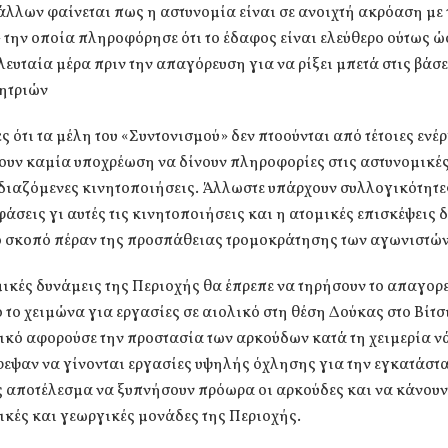
άλλων φαίνεται πως η αστυνομία είναι σε ανοιχτή ακρόαση με 
 την οποία πληροφόρησε ότι το έδαφος είναι ελεύθερο ούτως ώ
λευταία μέρα πριν την απαγόρευση για να ρίξει μπετά στις βάσε
ητριών
ς ότι τα μέλη του «Συντονισμού» δεν πτοούνται από τέτοιες ενέ
χουν καμία υποχρέωση να δίνουν πληροφορίες στις αστυνομικέ
εδιαζόμενες κινητοποιήσεις. Άλλωστε υπάρχουν συλλογικότητε
άσεις γι αυτές τις κινητοποιήσεις και η ατομικές επισκέψεις 
ο σκοπό πέραν της προσπάθειας τρομοκράτησης των αγωνιστών
ικές δυνάμεις της Περιοχής θα έπρεπε να τηρήσουν το απαγορ
 το χειμώνα για εργασίες σε αιολικό στη θέση Δούκας στο Βίτσι
κό αφορούσε την προστασία των αρκούδων κατά τη χειμερία νά
ρεψαν να γίνονται εργασίες υψηλής όχλησης για την εγκατάστ
ς αποτέλεσμα να ξυπνήσουν πρόωρα οι αρκούδες και να κάνουν
κές και γεωργικές μονάδες της Περιοχής.