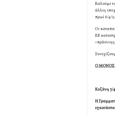
Καλούμε τι
άλλες εποχ
πρωί 6/4/
Οι καταπατ
ΕΕ καταστ
«πράσινης 
Συνεχίζουμ
Ο ΜΟΝΟΣ 
Κοζάνη 5/
Η Γραμματε
εγκατάστα