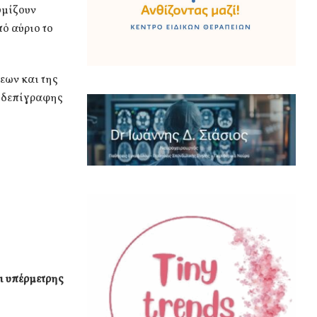
υμίζουν
πό αύριο το
εων και της
ευδεπίγραφης
ι υπέρμετρης