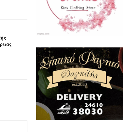
πής
έρειας