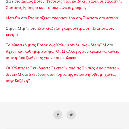
Xris
στο
Δήμος Βοΐου: Τέσσερις νέες παιδικές χαρές σε Γαλατινή,
Σιάτιστα, Εράτυρα και Τσοτύλι. Φωτογραφίες
sierafm
στο
Ενοικιάζεται γκαρσονιέρα στη Σιάτιστα στο κέντρο
Σιμος Μιμής
στο
Ενοικιάζεται γκαρσονιέρα στη Σιάτιστα στο
κέντρο
Το Μυστικό μιας Ποιοτικής Καθημερινότητας - SieraFM
στο
Αγχος και καθημερινότητα -Οι 12 αλλαγές που πρέπει να κάνετε
στον τρόπο ζωής σας για να το μειώσετε
Οι Καλύτερες Επενδύσεις Ξεκινούν από τις Σωστές Αποφάσεις -
SieraFM
στο
Επένδυση στον τομέα της αυτοκινητοβιομηχανίας
στην Κοζάνη?