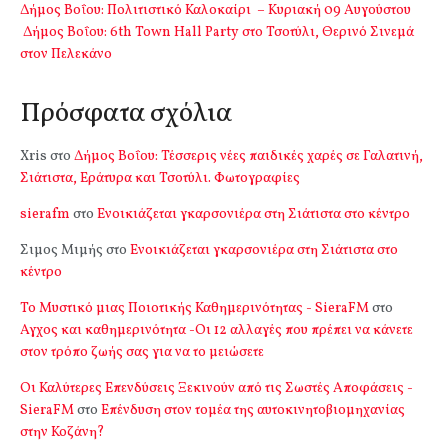
Δήμος Βοΐου: Πολιτιστικό Καλοκαίρι – Κυριακή 09 Αυγούστου
Δήμος Βοΐου: 6th Town Hall Party στο Τσοτύλι, Θερινό Σινεμά
στον Πελεκάνο
Πρόσφατα σχόλια
Xris
στο
Δήμος Βοΐου: Τέσσερις νέες παιδικές χαρές σε Γαλατινή,
Σιάτιστα, Εράτυρα και Τσοτύλι. Φωτογραφίες
sierafm
στο
Ενοικιάζεται γκαρσονιέρα στη Σιάτιστα στο κέντρο
Σιμος Μιμής
στο
Ενοικιάζεται γκαρσονιέρα στη Σιάτιστα στο
κέντρο
Το Μυστικό μιας Ποιοτικής Καθημερινότητας - SieraFM
στο
Αγχος και καθημερινότητα -Οι 12 αλλαγές που πρέπει να κάνετε
στον τρόπο ζωής σας για να το μειώσετε
Οι Καλύτερες Επενδύσεις Ξεκινούν από τις Σωστές Αποφάσεις -
SieraFM
στο
Επένδυση στον τομέα της αυτοκινητοβιομηχανίας
στην Κοζάνη?