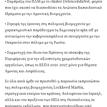
• Σύμπραξη του ΠΔΜ με το cluster DefenceEduNet, φορέα
που έχει σκοπό να διασυνδέσει τα Ανώτατα Εκπαιδευτικά
Ιδρύματα με την Αμυντική Βιομηχανία.
• Στροφή της έρευνας στη πολεμική βιομηχανία με
χαρακτηριστικό παράδειγμα τη δημιουργία spin off με
αντικείμενο την κυβερνοασφάλεια σε συνεργασία με την
Ουκρανία στον πόλεμο με τη Ρωσία.
• Συμμετοχή του ίδιου του Πρύτανη σε σύσκεψη της
Περιφέρειας για την αξιοποίηση χρηματοδοτικών
εργαλείων, όπως το ΕΣΠΑ 2021-2027 μόνο για θέματα
Άμυνας και Ασφάλειας.
Σε όλα αυτά ήρθε να προστεθεί η παρουσία εκπροσώπου
της πολεμικής βιομηχανίας Lockheed Martin,
στρατηγικού εταίρου του κράτους-δολοφόνου του Ισραήλ,
αλλά και του προξένου των ΗΠΑ στη Θεσσαλονίκη σε
πρόσφατη εκδήλωση, που πραγματοποιήθηκε από