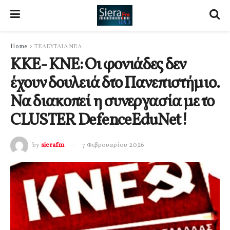
Home
ΤΕΛΕΥΤΑΙΑ ΝΕΑ
ΚΚΕ- ΚΝΕ: Οι φονιάδες δεν
έχουν δουλειά δτο Πανεπιστήμιο.
Να διακοπεί η συνεργασία με το
CLUSTER DefenceEduNet!
by
sierafm
7 Φεβρουαρίου 2026