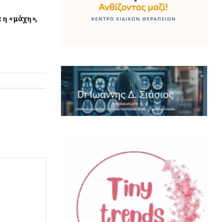
 η «μάχη»,