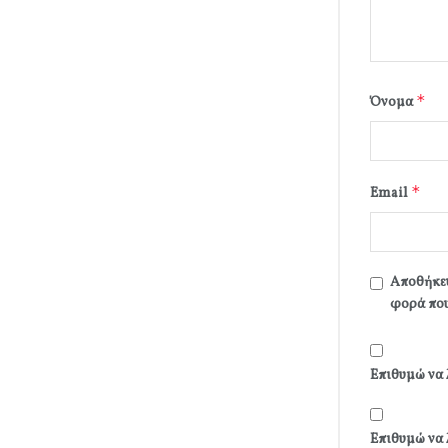
*
Όνομα
*
Email
Αποθήκευ
φορά που
Επιθυμώ να 
Επιθυμώ να 