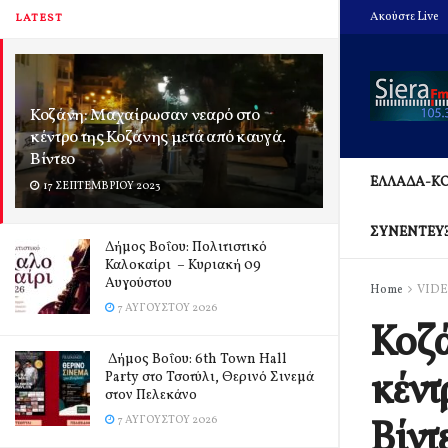
Ακούστε Live
LATEST
Κοζάνη: Μαχαίρωσαν νεαρό στο
κέντρο της Κοζάνης μετά από καυγά.
Βίντεο
ΕΛΛΑΔΑ-Κ
17 ΣΕΠΤΕΜΒΡΊΟΥ 2023
ΣΥΝΕΝΤΕΥ
Δήμος Βοΐου: Πολιτιστικό
Καλοκαίρι – Κυριακή 09
Αυγούστου
Home
VID
7 ΑΥΓΟΎΣΤΟΥ 2026
Κοζά
Δήμος Βοΐου: 6th Town Hall
κέντ
Party στο Τσοτύλι, Θερινό Σινεμά
στον Πελεκάνο
Βίντ
7 ΑΥΓΟΎΣΤΟΥ 2026