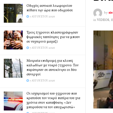
Οδηγός αστικού λεωφορείου
πέθανε την ώρα που οδηγούσε
by
si
7 ΑΥΓΟΎΣΤΟΥ 2026
in
VIDEOS
,
Τρεις 17χρονοι πλαστογράφησαν
ψηφιακές ταυτότητες για να μπουν
σε νυχτερινό μαγαζί
7 ΑΥΓΟΎΣΤΟΥ 2026
Μοιραία επιδρομή για κλοπή
καλωδίων με νεκρό 72χρονο: Τον
παράτησαν σε αυτοκίνητο οι δύο
συνεργοί
7 ΑΥΓΟΎΣΤΟΥ 2026
Οι ισχυρισμοί του 55χρονου που
κρατούσε τον νεκρό πατέρα του για
χρόνια στον καταψύκτη: «Δεν
μπορούσα να τον αποχωριστώ»