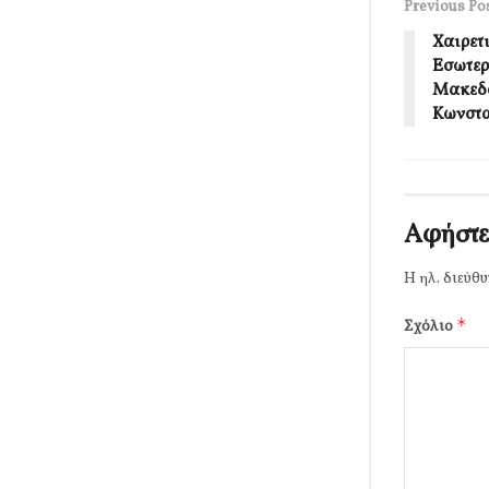
Previous Po
Χαιρετ
Εσωτερ
Μακεδο
Κωνστα
Αφήστε
Η ηλ. διεύθυ
*
Σχόλιο