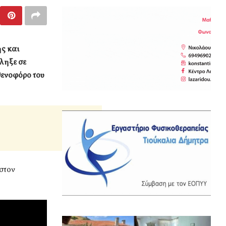
ης και
ληξε σε
θενοφόρο του
στον