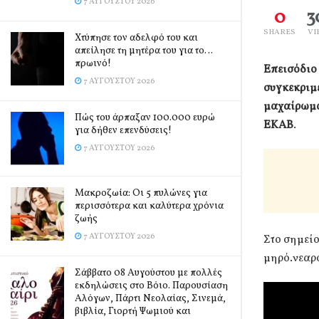
7 ΑΥΓΟΎΣΤΟΥ 2026
0
3
SHARES
VI
Χτύπησε τον αδελφό του και
απείλησε τη μητέρα του για το…
πρωινό!
Επεισόδιο 
7 ΑΥΓΟΎΣΤΟΥ 2026
συγκεκριμέ
μαχαίρωμα 
Πώς του άρπαξαν 100.000 ευρώ
ΕΚΑΒ
.
για δήθεν επενδύσεις!
7 ΑΥΓΟΎΣΤΟΥ 2026
Mακροζωία: Οι 5 πυλώνες για
περισσότερα και καλύτερα χρόνια
ζωής
7 ΑΥΓΟΎΣΤΟΥ 2026
Στο σημείο
μηρό.νεαρό
Σάββατο 08 Αυγούστου με πολλές
εκδηλώσεις στο Βόιο. Παρουσίαση
Αλόγων, Πάρτι Νεολαίας, Σινεμά,
βιβλία, Γιορτή Ψωμιού και