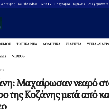
O Σταθμός
YouTube Videos
WEB TV
Πρόγραμμα
Εμβέλεια
Διαφημιστείτε
ΟΣΜΟΣ
ΤΟΠΙΚΑ ΝΕΑ
ΑΘΛΗΤΙΚΑ
ΣΙΑΤΙΣΤΑ
ΥΓΕΙΑ-ΔΙΑΤ
ΞΕΙΣ
VIDEOS
EOS
νη: Μαχαίρωσαν νεαρό στ
ρο της Κοζάνης μετά από κ
εο