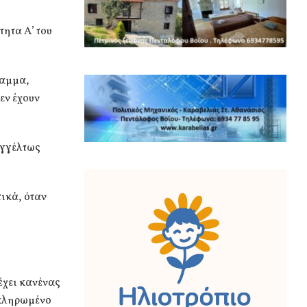
τητα Α’ του
ραμμα,
εν έχουν
αγγέλτως
ικά, όταν
ρέχει κανένας
οκληρωμένο