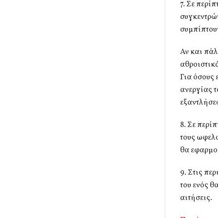
7. Σε περί
συγκεντρών
συμπίπτουν
Αν και πάλ
αθροιστικά
Για όσους
ανεργίας τ
εξαντλήσε
8. Σε περί
τους ωφελο
θα εφαρμο
9. Στις πε
του ενός θ
αιτήσεις.