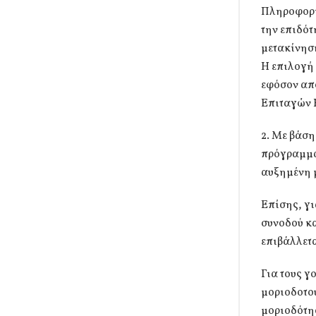
Πληροφορια
την επιδότ
μετακίνησ
Η επιλογή 
εφόσον απ
Επιταγών Κ
2. Με βάση
πρόγραμμα
αυξημένη 
Επίσης, γι
συνοδού κα
επιβάλλετα
Για τους γ
μοριοδοτού
μοριοδότη