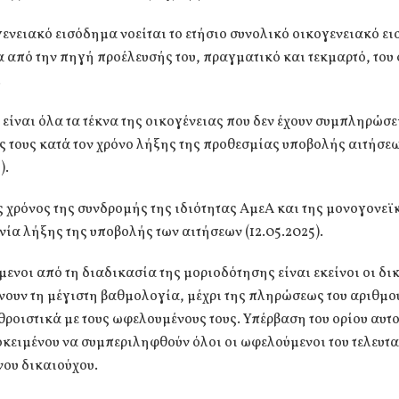
γενειακό εισόδημα νοείται το ετήσιο συνολικό οικογενειακό ε
 από την πηγή προέλευσής του, πραγματικό και τεκμαρτό, το
.
 είναι όλα τα τέκνα της οικογένειας που δεν έχουν συμπληρώσει
ς τους κατά τον χρόνο λήξης της προθεσμίας υποβολής αιτήσε
).
ς χρόνος της συνδρομής της ιδιότητας ΑμεΑ και της μονογονεϊ
ία λήξης της υποβολής των αιτήσεων (12.05.2025).
μενοι από τη διαδικασία της μοριοδότησης είναι εκείνοι οι δι
ουν τη μέγιστη βαθμολογία, μέχρι της πληρώσεως του αριθμο
ροιστικά με τους ωφελουμένους τους. Υπέρβαση του ορίου αυτο
κειμένου να συμπεριληφθούν όλοι οι ωφελούμενοι του τελευτα
νου δικαιούχου.