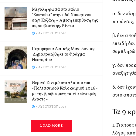
αιτούντες 
Μεγάλη φωτιά στο παλιό
α. δεν πλη
“Κουτούκι” στην οδό Ναυαρίνου
στην Κοζάνη – Άμεση επέμβαση της
παρόντος,
πυροσβεστικής. Βίντεο
5 ΑΥΓΟΎΣΤΟΥ 2026
β. δεν απο
επειδή δεν
Περιφέρεια Δυτικής Μακεδονίας:
συμπληρώσ
Δημοπρατήθηκε το Φράγμα
Νεστορίου
γ. δεν προ
5 ΑΥΓΟΎΣΤΟΥ 2026
αναζητηθέν
Θερινό Σινεμά στο πλαίσιο του
δ. δεν έχο
«Πολιτιστικού Καλοκαιριού 2026»
με την βραβευμένη ταινία «Μικρές
αυτό απαιτ
Ανάσες»
5 ΑΥΓΟΎΣΤΟΥ 2026
Τα 9 κ
1. Για του
LOAD MORE
λόγος απο