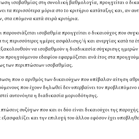
πτωση ισοβαθμίας στη συνολική βαθμολογία, προηγείται ο δικ
ει τα περισσότερα μόρια στο 1ο κριτήριο κατάταξης και, αν αυ
, στα επόμενα κατά σειρά κριτήρια.
ι παρουσιάζεται ισοβαθμία προηγείται ο δικαιούχος που συγκ
 τις περισσότερες ημέρες ασφάλισης/ή και ανεργίας κατά τα έ
 εξακολουθούν να ισοβαθμούν η διαδικασία σύγκρισης ημερώ
ου προηγούμενου εδαφίου εφαρμόζεται ανά έτος στα προηγούμ
ως των περιπτώσεων ισοβαθμίας.
πτωση που ο αριθμός των δικαιούχων που υπέβαλαν αίτηση αθρ
ύμενους που έχουν δηλωθεί δεν υπερβαίνει τον προβλεπόμενο 
στεί αυτονόητα η διαδικασία μοριοδότησης.
ριπτώσεις συζύγων που και οι δύο είναι δικαιούχοι της παροχής
α εξασφαλίζει και την επιλογή του άλλου εφόσον έχει υποβληθε