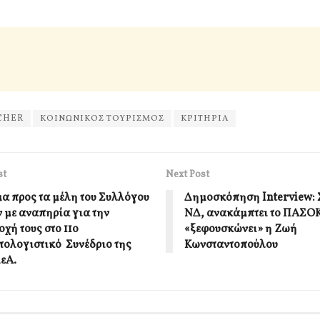
CHER
ΚΟΙΝΩΝΙΚΟΣ ΤΟΥΡΙΣΜΟΣ
ΚΡΙΤΗΡΙΑ
st
Next Post
α προς τα μέλη του Συλλόγου
Δημοσκόπηση Interview: 
 με αναπηρία για την
ΝΔ, ανακάμπτει το ΠΑΣΟ
χή τους στο 11ο
«ξεφουσκώνει» η Ζωή
ολογιστικό Συνέδριο της
Κωνσταντοπούλου
μεΑ.