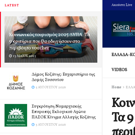
Ακούστε Live
LATEST
Κοινωνικός τουρισμός 2025 ΔΥΠΑ: Τα
9 κριτήρια που θα οδηγήσουν στο
περιβόητο voucher
ΕΛΛΑΔΑ-Κ
13 ΜΑΪ́ΟΥ 2025
VIDEOS
Δήμος Κοζάνης: Ευχαριστήριο της
Δομής Συσσιτίου
Home
ΕΛΛ
5 ΑΥΓΟΎΣΤΟΥ 2026
Κοιν
Συγκρότηση Νομαρχιακής
Επιτροπής Εκλογικού Αγώνα
Τα 9
ΠΑΣΟΚ Κίνημα Αλλαγής Κοζάνης
5 ΑΥΓΟΎΣΤΟΥ 2026
περι