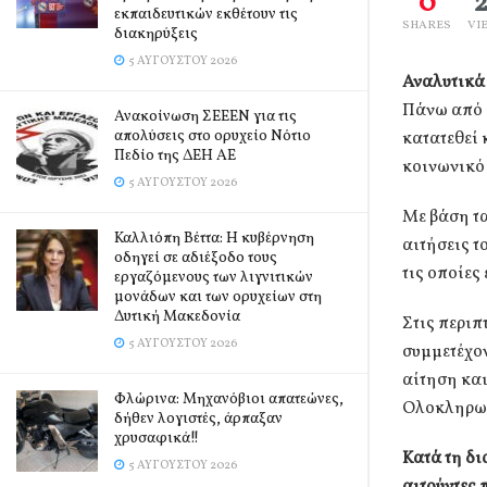
0
εκπαιδευτικών εκθέτουν τις
SHARES
VI
διακηρύξεις
5 ΑΥΓΟΎΣΤΟΥ 2026
Αναλυτικά 
Πάνω από 2
Ανακοίνωση ΣΕΕΕΝ για τις
απολύσεις στο ορυχείο Νότιο
κατατεθεί 
Πεδίο της ΔΕΗ ΑΕ
κοινωνικό 
5 ΑΥΓΟΎΣΤΟΥ 2026
Με βάση τα
Καλλιόπη Βέττα: Η κυβέρνηση
αιτήσεις τ
οδηγεί σε αδιέξοδο τους
τις οποίες
εργαζόμενους των λιγνιτικών
μονάδων και των ορυχείων στη
Δυτική Μακεδονία
Στις περιπ
5 ΑΥΓΟΎΣΤΟΥ 2026
συμμετέχον
αίτηση και
Φλώρινα: Μηχανόβιοι απατεώνες,
Ολοκληρωμ
δήθεν λογιστές, άρπαξαν
χρυσαφικά!!
Κατά τη δ
5 ΑΥΓΟΎΣΤΟΥ 2026