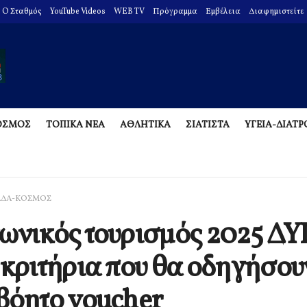
O Σταθμός
YouTube Videos
WEB TV
Πρόγραμμα
Εμβέλεια
Διαφημιστείτε
ΟΣΜΟΣ
ΤΟΠΙΚΑ ΝΕΑ
ΑΘΛΗΤΙΚΑ
ΣΙΑΤΙΣΤΑ
ΥΓΕΙΑ-ΔΙΑΤ
ΑΔΑ-ΚΟΣΜΟΣ
ωνικός τουρισμός 2025 ΔΥ
 κριτήρια που θα οδηγήσου
βόητο voucher