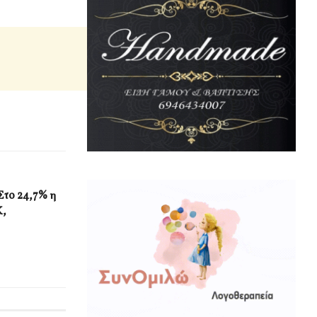
Στο 24,7% η
Κ,