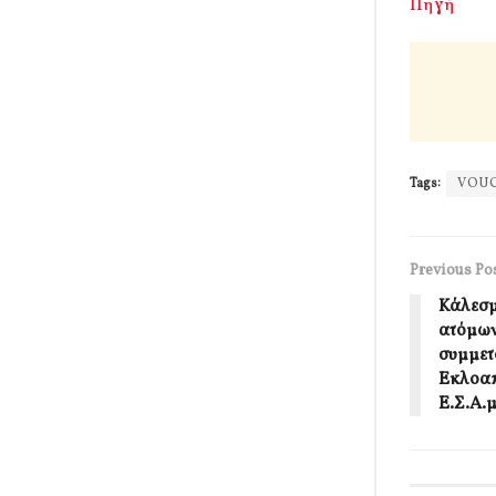
Πηγή
Tags:
VOU
Previous Po
Κάλεσμ
ατόμων
συμμετο
Εκλοαπ
Ε.Σ.Α.