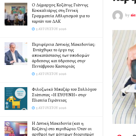
Ο Δήμαρχος Κοζάνης Γιάννης
Κοκκαλιάρης στη Γενική
by
si
Γραμματεία Αθλητισμού για το
ταρτάν του ΔΑΚ
5 ΑΥΓΟΎΣΤΟΥ 2026
Περιφέρεια Δυτικής Μακεδονίας:
Εντάχθηκε το έργο της
αποκατάστασης των υποδομών
άρδευσης και ύδρευσης στην
Πεντάβρυσο Καστοριάς
5 ΑΥΓΟΎΣΤΟΥ 2026
Φιλοζωικό Μπαζάρ του Συλλόγου
Σιάτιστας «Η ΕΥΘΥΝΗ» στην
Πλατεία Γεράνειας
5 ΑΥΓΟΎΣΤΟΥ 2026
Η Δυτική Μακεδονία (και η
Κοζάνη) στο περιθώριο: Όταν οι
αριθμοί των μόνιμων διορισμών