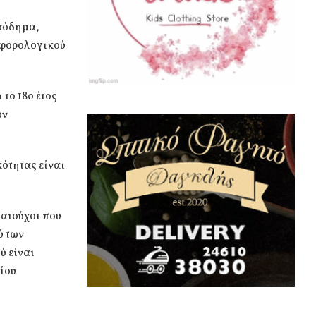
ισόδημα,
υ φορολογικού
 το 18ο έτος
ων
κότητας είναι
καιούχοι που
ύ των
ύ είναι
ίου