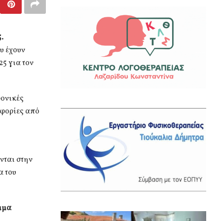
.
υ έχουν
25 για τον
ρονικές
οφορίες από
νται στην
α του
μμα