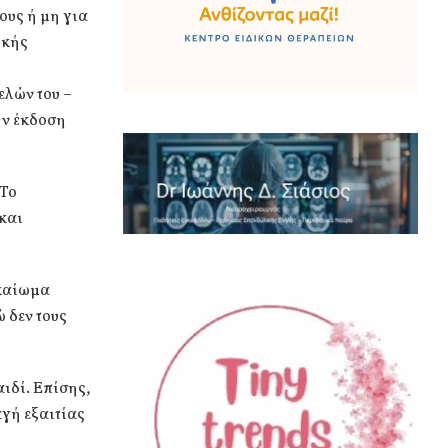
ους ή μη για
ϊκής
ελών του –
ην έκδοση
.
 Το
και
ικαίωμα
 δεν τους
ιδί. Επίσης,
αγή εξαιτίας