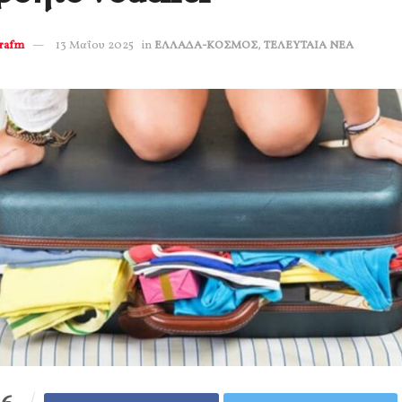
erafm
13 Μαΐου 2025
in
ΕΛΛΑΔΑ-ΚΟΣΜΟΣ
,
ΤΕΛΕΥΤΑΙΑ ΝΕΑ