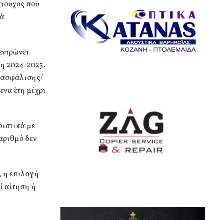
αιούχος που
τά
εντρώνει
τη 2024-2025.
ν ασφάλισης/
ενα έτη μέχρι
οιστικά με
αριθμό δεν
, η επιλογή
ί αίτηση ή