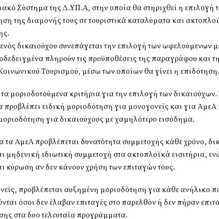
κό Σύστημα της Δ.ΥΠ.Α, στην οποία θα στηριχθεί η επιλογή τ
ηση της διαμονής τους σε τουριστικά καταλύματα και ακτοπλο
ης.
ενός δικαιούχου συνεπάγεται την επιλογή των ωφελούμενων μ
οδεδειγμένα πληρούν τις προϋποθέσεις της παραγράφου και τ
οινωνικού Τουρισμού, μέσω των οποίων θα γίνει η επιδότηση
 τα μοριοδοτούμενα κριτήρια για την επιλογή των δικαιούχων.
 προβλέπει ειδική μοριοδότηση για μονογονείς και για ΑμεΑ 
μοριοδότηση για δικαιούχους με χαμηλότερο εισόδημα.
α τα ΑμεΑ προβλέπεται δυνατότητα συμμετοχής κάθε χρόνο, δ
ι μηδενική ιδιωτική συμμετοχή στα ακτοπλοϊκά εισιτήρια, ενώ
ι κύρωση αν δεν κάνουν χρήση των επιταγών τους.
ονείς, προβλέπεται αυξημένη μοριοδότηση για κάθε ανήλικο πα
νται όσοι δεν έλαβαν επιταγές στο παρελθόν ή δεν πήραν επιτ
σης στα δυο τελευταία προγράμματα.