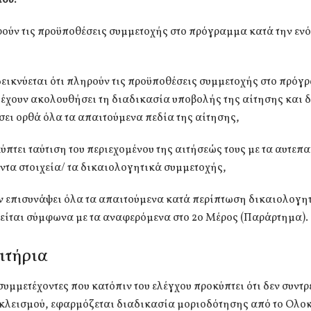
που:
ρούν τις προϋποθέσεις συμμετοχής στο πρόγραμμα κατά την ενό
δεικνύεται ότι πληρούν τις προϋποθέσεις συμμετοχής στο πρόγ
 έχουν ακολουθήσει τη διαδικασία υποβολής της αίτησης και δ
ει ορθά όλα τα απαιτούμενα πεδία της αίτησης,
κύπτει ταύτιση του περιεχομένου της αιτήσεώς τους με τα αυτεπ
τα στοιχεία/ τα δικαιολογητικά συμμετοχής,
υν επισυνάψει όλα τα απαιτούμενα κατά περίπτωση δικαιολογητ
είται σύμφωνα με τα αναφερόμενα στο 2ο Μέρος (Παράρτημα).
ριτήρια
ς συμμετέχοντες που κατόπιν του ελέγχου προκύπτει ότι δεν συντ
κλεισμού, εφαρμόζεται διαδικασία μοριοδότησης από το Ολ