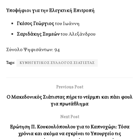
Υποψήφιοι για την Ελεγκτική Επιτροπή
Γκέσος Γεώργιος
του Ιωάννη
Σαριδάκης Συμεών
του Αλεξάνδρου
Σύνολο Ψηφισάντων: 94
Tags:
ΚΥΝΗΓΕΤΙΚΟΣ ΣΥΛΛΟΓΟΣ ΣΙΑΤΙΣΤΑΣ
Previous Post
Ο Μακεδονικός Σιάτιστας πήρε το ντέρμπι και πάει φουλ
για πρωτάθλημα
Next Post
Ερώτηση Π. Κουκουλόπουλου για το Καπνοχώρι: Τόσα
χρόνια και ακόμα να εγκρίνει το Υπουργείο τις