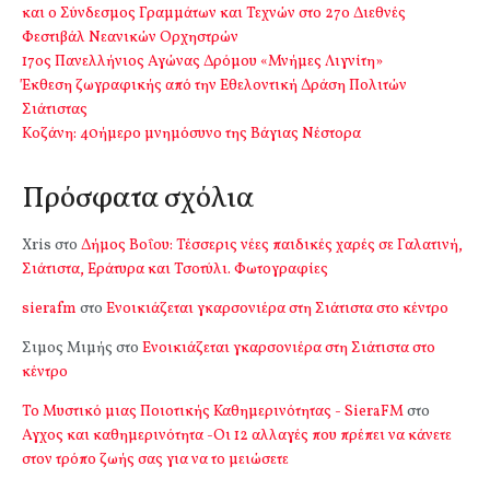
και ο Σύνδεσμος Γραμμάτων και Τεχνών στο 27ο Διεθνές
Φεστιβάλ Νεανικών Ορχηστρών
17ος Πανελλήνιος Αγώνας Δρόμου «Μνήμες Λιγνίτη»
Έκθεση ζωγραφικής από την Εθελοντική Δράση Πολιτών
Σιάτιστας
Kοζάνη: 40ήμερο μνημόσυνο της Βάγιας Νέστορα
Πρόσφατα σχόλια
Xris
στο
Δήμος Βοΐου: Τέσσερις νέες παιδικές χαρές σε Γαλατινή,
Σιάτιστα, Εράτυρα και Τσοτύλι. Φωτογραφίες
sierafm
στο
Ενοικιάζεται γκαρσονιέρα στη Σιάτιστα στο κέντρο
Σιμος Μιμής
στο
Ενοικιάζεται γκαρσονιέρα στη Σιάτιστα στο
κέντρο
Το Μυστικό μιας Ποιοτικής Καθημερινότητας - SieraFM
στο
Αγχος και καθημερινότητα -Οι 12 αλλαγές που πρέπει να κάνετε
στον τρόπο ζωής σας για να το μειώσετε