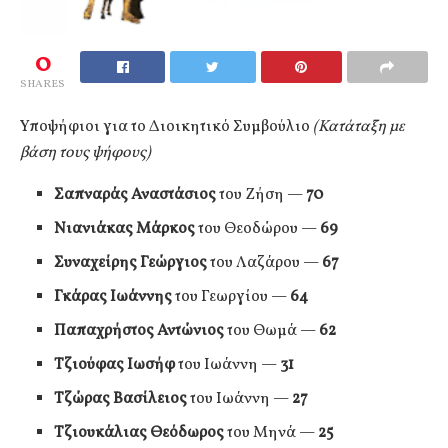
0
SHARES
Υποψήφιοι για το Διοικητικό Συμβούλιο
(Κατάταξη με
βάση τους ψήφους)
Σαπναράς Αναστάσιος
του Ζήση —
70
Νιανιάκας Μάρκος
του Θεοδώρου —
69
Συναχείρης Γεώργιος
του Λαζάρου —
67
Γκάρας Ιωάννης
του Γεωργίου —
64
Παπαχρήστος Αντώνιος
του Θωμά —
62
Τζιούφας Ιωσήφ
του Ιωάννη —
31
Τζώρας Βασίλειος
του Ιωάννη —
27
Τζιουκάλιας Θεόδωρος
του Μηνά —
25