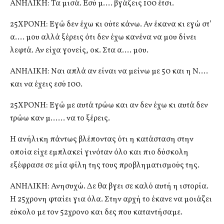
ΑΝΗΛΙΚΗ: Τα μισά. Εσύ μ…. βγάζεις 100 έτσι.
25ΧΡΟΝΗ: Εγώ δεν έχω κι ούτε κάνω. Αν έκανα κι εγώ στ’
α…. μου αλλά ξέρεις ότι δεν έχω κανένα να μου δίνει
λεφτά. Αν είχα γονείς, οκ. Στα α…. μου.
ΑΝΗΛΙΚΗ: Ναι απλά αν είναι να μείνω με 50 και η Ν….
και να έχεις εσύ 100.
25ΧΡΟΝΗ: Εγώ με αυτά τρώω και αν δεν έχω κι αυτά δεν
τρώω καν μ…… να το ξέρεις.
Η ανήλικη πάντως βλέποντας ότι η κατάσταση στην
οποία είχε εμπλακεί γινόταν όλο και πιο δύσκολη
εξέφρασε σε μία φίλη της τους προβληματισμούς της.
ΑΝΗΛΙΚΗ: Ανησυχώ. Δε θα βγει σε καλό αυτή η ιστορία.
Η 25χρονη φταίει για όλα. Στην αρχή το έκανε να μοιάζει
εύκολο με τον 52χρονο και δες που καταντήσαμε.