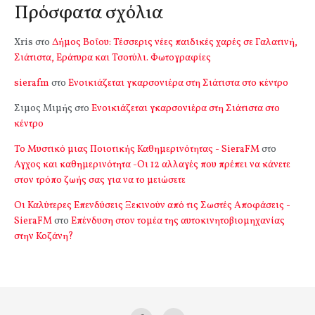
Πρόσφατα σχόλια
Xris
στο
Δήμος Βοΐου: Τέσσερις νέες παιδικές χαρές σε Γαλατινή,
Σιάτιστα, Εράτυρα και Τσοτύλι. Φωτογραφίες
sierafm
στο
Ενοικιάζεται γκαρσονιέρα στη Σιάτιστα στο κέντρο
Σιμος Μιμής
στο
Ενοικιάζεται γκαρσονιέρα στη Σιάτιστα στο
κέντρο
Το Μυστικό μιας Ποιοτικής Καθημερινότητας - SieraFM
στο
Αγχος και καθημερινότητα -Οι 12 αλλαγές που πρέπει να κάνετε
στον τρόπο ζωής σας για να το μειώσετε
Οι Καλύτερες Επενδύσεις Ξεκινούν από τις Σωστές Αποφάσεις -
SieraFM
στο
Επένδυση στον τομέα της αυτοκινητοβιομηχανίας
στην Κοζάνη?