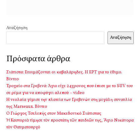
Αναζήτηση
Αναζήτηση
Πρόσφατα άρθρα
Σιάτιστα: Ετοιμάζονται οι καβαλάρηδες. Η ΕΡΤ για το έθιμο.
Βίντεο
Τροχαίο στα Γρεβενά: Άγιο είχε 24χρονος που έπεσε με το SUV του
σε ρέμα για να αποφύγει αλεπού – video
Η νεολαία γέμισε την πλατεία των Γρεβενών στη μεγάλη συναυλία
της Marseaux. Βίντεο
Ο Γιώργος Τσελεπής στον Μακεδονικό Σιάτιστας
Ἡ Καστοριὰ τίμησε τὸν προστάτη τῶν παιδιῶν της, Ἅγιο Νικάνορα
τὸν Θαυματουργό