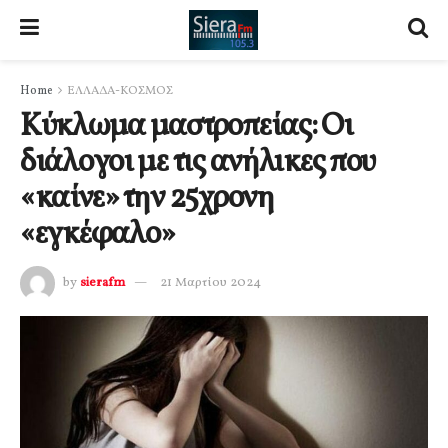
Home
ΕΛΛΑΔΑ-ΚΟΣΜΟΣ
Κύκλωμα μαστροπείας: Οι
διάλογοι με τις ανήλικες που
«καίνε» την 25χρονη
«εγκέφαλο»
by
sierafm
21 Μαρτίου 2024