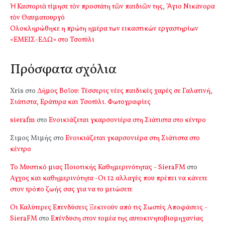
Ἡ Καστοριὰ τίμησε τὸν προστάτη τῶν παιδιῶν της, Ἅγιο Νικάνορα
τὸν Θαυματουργό
Ολοκληρώθηκε η πρώτη ημέρα των εικαστικών εργαστηρίων
«ΕΜΕΙΣ-ΕΔΩ» στο Τσοτύλι
Πρόσφατα σχόλια
Xris
στο
Δήμος Βοΐου: Τέσσερις νέες παιδικές χαρές σε Γαλατινή,
Σιάτιστα, Εράτυρα και Τσοτύλι. Φωτογραφίες
sierafm
στο
Ενοικιάζεται γκαρσονιέρα στη Σιάτιστα στο κέντρο
Σιμος Μιμής
στο
Ενοικιάζεται γκαρσονιέρα στη Σιάτιστα στο
κέντρο
Το Μυστικό μιας Ποιοτικής Καθημερινότητας - SieraFM
στο
Αγχος και καθημερινότητα -Οι 12 αλλαγές που πρέπει να κάνετε
στον τρόπο ζωής σας για να το μειώσετε
Οι Καλύτερες Επενδύσεις Ξεκινούν από τις Σωστές Αποφάσεις -
SieraFM
στο
Επένδυση στον τομέα της αυτοκινητοβιομηχανίας