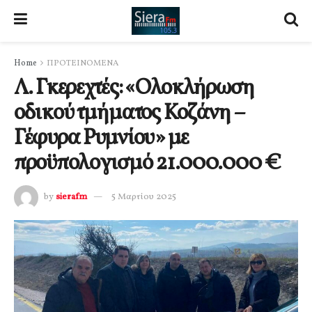
Home
ΠΡΟΤΕΙΝΟΜΕΝΑ
Λ. Γκερεχτές: «Ολοκλήρωση
οδικού τμήματος Κοζάνη –
Γέφυρα Ρυμνίου» με
προϋπολογισμό 21.000.000 €
by
sierafm
5 Μαρτίου 2025