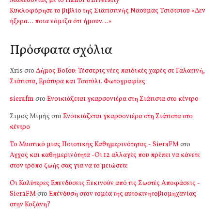
Μακεδονίας με το Hanoi University
Κυκλοφόρησε το βιβλίο της Σιατιστινής Ναούμας Τσιότσιου «Δεν
ήξερα… ποια νόμιζα ότι ήμουν…»
Πρόσφατα σχόλια
Xris
στο
Δήμος Βοΐου: Τέσσερις νέες παιδικές χαρές σε Γαλατινή,
Σιάτιστα, Εράτυρα και Τσοτύλι. Φωτογραφίες
sierafm
στο
Ενοικιάζεται γκαρσονιέρα στη Σιάτιστα στο κέντρο
Σιμος Μιμής
στο
Ενοικιάζεται γκαρσονιέρα στη Σιάτιστα στο
κέντρο
Το Μυστικό μιας Ποιοτικής Καθημερινότητας - SieraFM
στο
Αγχος και καθημερινότητα -Οι 12 αλλαγές που πρέπει να κάνετε
στον τρόπο ζωής σας για να το μειώσετε
Οι Καλύτερες Επενδύσεις Ξεκινούν από τις Σωστές Αποφάσεις -
SieraFM
στο
Επένδυση στον τομέα της αυτοκινητοβιομηχανίας
στην Κοζάνη?