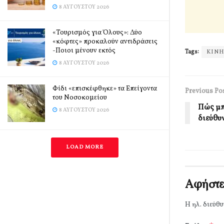
8 ΑΥΓΟΎΣΤΟΥ 2026
«Τουρισμός για Όλους»: Δύο
«κόφτες» προκαλούν αντιδράσεις
-Ποιοι μένουν εκτός
Tags:
ΚΙΝ
8 ΑΥΓΟΎΣΤΟΥ 2026
Φίδι «επισκέφθηκε» τα Επείγοντα
Previous Po
του Νοσοκομείου
Πώς μπ
8 ΑΥΓΟΎΣΤΟΥ 2026
διεύθυ
LOAD MORE
Αφήστε
Η ηλ. διεύθυ