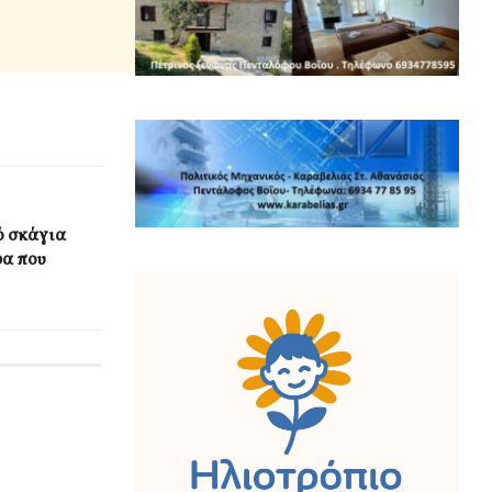
ό σκάγια
ρα που