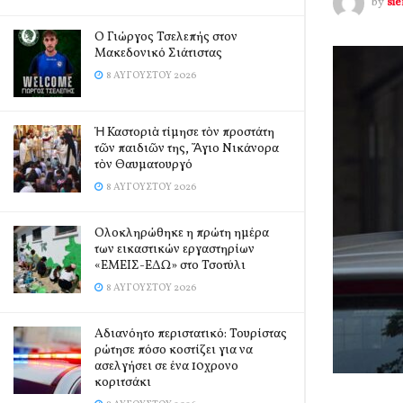
by
si
Ο Γιώργος Τσελεπής στον
Μακεδονικό Σιάτιστας
8 ΑΥΓΟΎΣΤΟΥ 2026
Ἡ Καστοριὰ τίμησε τὸν προστάτη
τῶν παιδιῶν της, Ἅγιο Νικάνορα
τὸν Θαυματουργό
8 ΑΥΓΟΎΣΤΟΥ 2026
Ολοκληρώθηκε η πρώτη ημέρα
των εικαστικών εργαστηρίων
«ΕΜΕΙΣ-ΕΔΩ» στο Τσοτύλι
8 ΑΥΓΟΎΣΤΟΥ 2026
Αδιανόητο περιστατικό: Τουρίστας
ρώτησε πόσο κοστίζει για να
ασελγήσει σε ένα 10χρονο
κοριτσάκι