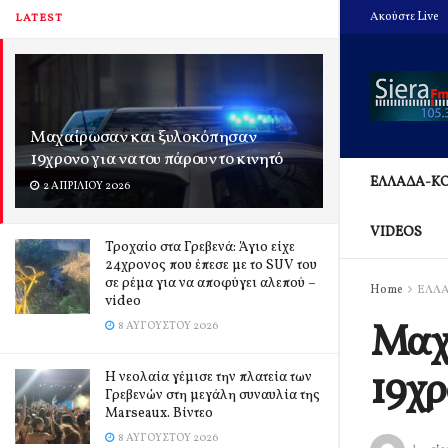
Ακούστε Live
LATEST
Μαχαίρωσαν και ξυλοκόπησαν
19χρονο για να του πάρουν το κινητό
ΕΛΛΑΔΑ-Κ
2 ΑΠΡΙΛΊΟΥ 2026
VIDEOS
Τροχαίο στα Γρεβενά: Άγιο είχε
24χρονος που έπεσε με το SUV του
σε ρέμα για να αποφύγει αλεπού –
Home
ΕΛΛ
video
Μαχ
8 ΑΥΓΟΎΣΤΟΥ 2026
19χρ
Η νεολαία γέμισε την πλατεία των
Γρεβενών στη μεγάλη συναυλία της
Marseaux. Βίντεο
8 ΑΥΓΟΎΣΤΟΥ 2026