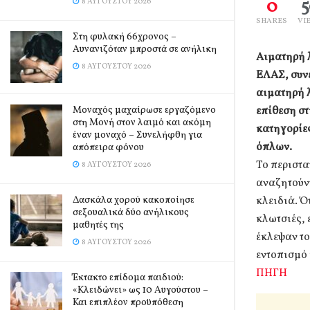
0
8 ΑΥΓΟΎΣΤΟΥ 2026
SHARES
VI
Στη φυλακή 66χρονος –
Αυνανιζόταν μπροστά σε ανήλικη
Αιματηρή 
8 ΑΥΓΟΎΣΤΟΥ 2026
ΕΛΑΣ, συνε
αιματηρή λ
επίθεση σ
Μοναχός μαχαίρωσε εργαζόμενο
στη Μονή στον λαιμό και ακόμη
κατηγορίες
έναν μοναχό – Συνελήφθη για
όπλων.
απόπειρα φόνου
Το περιστα
8 ΑΥΓΟΎΣΤΟΥ 2026
αναζητούν
κλειδιά. Ό
Δασκάλα χορού κακοποίησε
σεξουαλικά δύο ανήλικους
κλωτσιές, 
μαθητές της
έκλεψαν το
8 ΑΥΓΟΎΣΤΟΥ 2026
εντοπισμό
ΠΗΓΗ
Έκτακτο επίδομα παιδιού:
«Κλειδώνει» ως 10 Αυγούστου –
Και επιπλέον προϋπόθεση