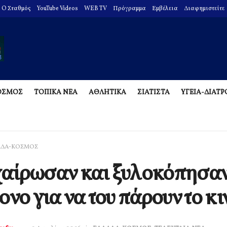
O Σταθμός
YouTube Videos
WEB TV
Πρόγραμμα
Εμβέλεια
Διαφημιστείτε
ΟΣΜΟΣ
ΤΟΠΙΚΑ ΝΕΑ
ΑΘΛΗΤΙΚΑ
ΣΙΑΤΙΣΤΑ
ΥΓΕΙΑ-ΔΙΑΤ
ΑΔΑ-ΚΟΣΜΟΣ
αίρωσαν και ξυλοκόπησα
ονο για να του πάρουν το κι