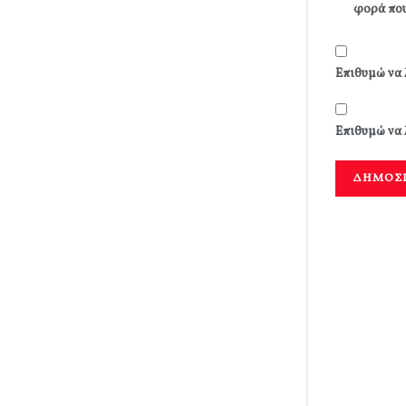
φορά που
Επιθυμώ να 
Επιθυμώ να 