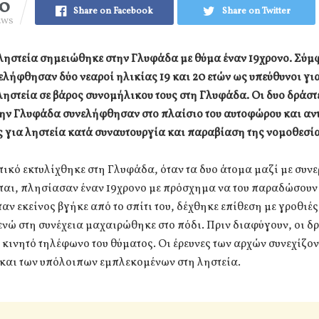
50
Share on Facebook
Share on Twitter
EWS
ληστεία σημειώθηκε στην Γλυφάδα με θύμα έναν 19χρονο. Σύμ
λήφθησαν δύο νεαροί ηλικίας 19 και 20 ετών ως υπεύθυνοι για
ηστεία σε βάρος συνομήλικου τους στη Γλυφάδα. Οι δυο δράστ
την Γλυφάδα συνελήφθησαν στο πλαίσιο του αυτοφώρου και αν
 για ληστεία κατά συναυτουργία και παραβίαση της νομοθεσία
τικό εκτυλίχθηκε στη Γλυφάδα, όταν τα δυο άτομα μαζί με συν
ται, πλησίασαν έναν 19χρονο με πρόσχημα να του παραδώσουν
ταν εκείνος βγήκε από το σπίτι του, δέχθηκε επίθεση με γροθιές
ενώ στη συνέχεια μαχαιρώθηκε στο πόδι. Πριν διαφύγουν, οι δ
 κινητό τηλέφωνο του θύματος. Οι έρευνες των αρχών συνεχίζον
 και των υπόλοιπων εμπλεκομένων στη ληστεία.