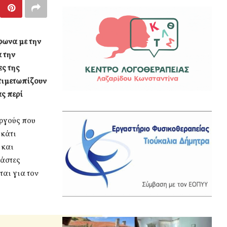
φωνα με την
 την
ες της
τιμετωπίζουν
ς περί
εργούς που
 κάτι
 και
ράστες
ται για τον