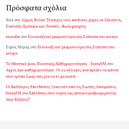
Πρόσφατα σχόλια
Xris
στο
Δήμος Βοΐου: Τέσσερις νέες παιδικές χαρές σε Γαλατινή,
Σιάτιστα, Εράτυρα και Τσοτύλι. Φωτογραφίες
sierafm
στο
Ενοικιάζεται γκαρσονιέρα στη Σιάτιστα στο κέντρο
Σιμος Μιμής
στο
Ενοικιάζεται γκαρσονιέρα στη Σιάτιστα στο
κέντρο
Το Μυστικό μιας Ποιοτικής Καθημερινότητας - SieraFM
στο
Αγχος και καθημερινότητα -Οι 12 αλλαγές που πρέπει να κάνετε
στον τρόπο ζωής σας για να το μειώσετε
Οι Καλύτερες Επενδύσεις Ξεκινούν από τις Σωστές Αποφάσεις -
SieraFM
στο
Επένδυση στον τομέα της αυτοκινητοβιομηχανίας
στην Κοζάνη?