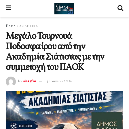
Home
ΑΘΛΗΤΙΚΑ
Μεγάλο Τουρνουά
Ποδοσφαίρου από την
Ακαδημία Σιάτιστας με την
συμμετοχή του ΠΑΟΚ
by
sierafm
4 Ιουνίου 2026