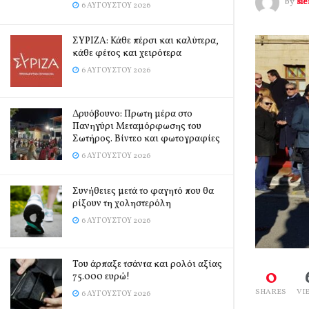
by
si
6 ΑΥΓΟΎΣΤΟΥ 2026
ΣΥΡΙΖΑ: Κάθε πέρσι και καλύτερα,
κάθε φέτος και χειρότερα
6 ΑΥΓΟΎΣΤΟΥ 2026
Δρυόβουνο: Πρωτη μέρα στο
Πανηγύρι Μεταμόρφωσης του
Σωτήρος. Βίντεο και φωτογραφίες
6 ΑΥΓΟΎΣΤΟΥ 2026
Συνήθειες μετά το φαγητό που θα
ρίξουν τη χοληστερόλη
6 ΑΥΓΟΎΣΤΟΥ 2026
Του άρπαξε τσάντα και ρολόι αξίας
0
75.000 ευρώ!
SHARES
VI
6 ΑΥΓΟΎΣΤΟΥ 2026