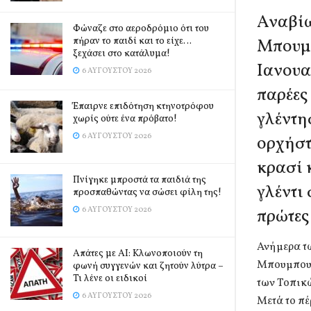
Αναβίω
Φώναζε στο αεροδρόμιο ότι του
πήραν το παιδί και το είχε…
Μπουμπ
ξεχάσει στο κατάλυμα!
Ιανουα
6 ΑΥΓΟΎΣΤΟΥ 2026
παρέες
Έπαιρνε επιδότηση κτηνοτρόφου
γλέντη
χωρίς ούτε ένα πρόβατο!
6 ΑΥΓΟΎΣΤΟΥ 2026
ορχήστ
κρασί 
Πνίγηκε μπροστά τα παιδιά της
γλέντι
προσπαθώντας να σώσει φίλη της!
6 ΑΥΓΟΎΣΤΟΥ 2026
πρώτες
Ανήμερα τ
Απάτες με AI: Κλωνοποιούν τη
Μπουμπουσ
φωνή συγγενών και ζητούν λύτρα –
Τι λένε οι ειδικοί
των Τοπικ
6 ΑΥΓΟΎΣΤΟΥ 2026
Μετά το π