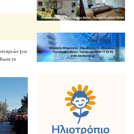
υσιαριών για
έδωσε το