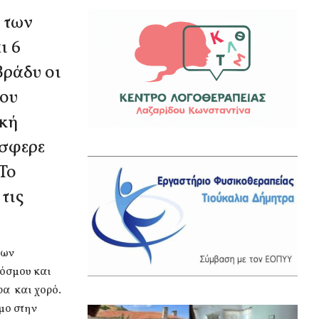
ο των
ι 6
βράδυ οι
ου
ική
όσφερε
 Το
τις
των
όσμου και
α και χορό.
μο στην