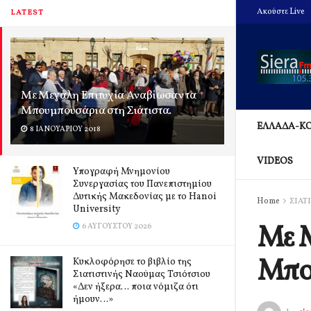
Ακούστε Live
LATEST
Με Μεγάλη Επιτυχία Αναβίωσαν τα
Μπουμπουσάρια στη Σιάτιστα.
ΕΛΛΑΔΑ-Κ
8 ΙΑΝΟΥΑΡΊΟΥ 2018
VIDEOS
Υπογραφή Μνημονίου
Συνεργασίας του Πανεπιστημίου
Δυτικής Μακεδονίας με το Hanoi
Home
ΣΙΑΤ
University
Με Μ
6 ΑΥΓΟΎΣΤΟΥ 2026
Μπου
Κυκλοφόρησε το βιβλίο της
Σιατιστινής Ναούμας Τσιότσιου
«Δεν ήξερα… ποια νόμιζα ότι
ήμουν…»