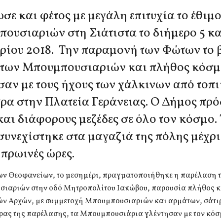
σε και φέτος με μεγάλη επιτυχία το έθιμ
ουσιαριών στη Σιάτιστα το διήμερο 5 κα
ρίου 2018. Την παραμονή των Φώτων το 
 των Μπουμπουσιαριών και πλήθος κόσμ
σαν με τους ήχους των χάλκινων από τοπ
ρα στην Πλατεία Γεράνειας. Ο Δήμος πρ
και διάφορους μεζέδες σε όλο τον κόσμο.
 συνεχίστηκε στα μαγαζιά της πόλης μέχρι 
 πρωινές ώρες.
ων Θεοφανείων, το μεσημέρι, πραγματοποιήθηκε η παρέλαση 
ιαριών στην οδό Μητροπολίτου Ιακώβου, παρουσία πλήθος κ
ών Αρχών, με συμμετοχή Μπουμπουσιαριών και αρμάτων, σάτιρ
έρας της παρέλασης, τα Μπουμπουσιάρια γλέντησαν με τον κόσ