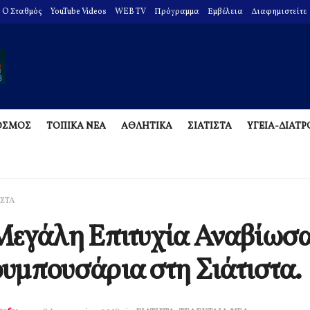
O Σταθμός
YouTube Videos
WEB TV
Πρόγραμμα
Εμβέλεια
Διαφημιστείτε
ΟΣΜΟΣ
ΤΟΠΙΚΑ ΝΕΑ
ΑΘΛΗΤΙΚΑ
ΣΙΑΤΙΣΤΑ
ΥΓΕΙΑ-ΔΙΑΤ
ΙΣΤΑ
εγάλη Επιτυχία Αναβίωσα
μπουσάρια στη Σιάτιστα.