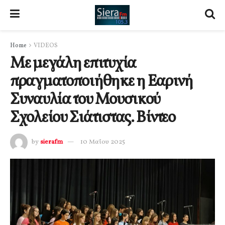
Home
VIDEOS
Με μεγάλη επιτυχία
πραγματοποιήθηκε η Εαρινή
Συναυλία του Μουσικού
Σχολείου Σιάτιστας. Βίντεο
by
sierafm
10 Μαΐου 2025