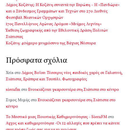
Δήμος Κοζάνης: Η Κοζάνη συναντά την Ευρώπη – Η «Πανδώρα»
και ο Σύνδεσμος Γραμμάτων και Τεχνών στο 27ο Διεθνές
Φεστιβάλ Νεανικών Ορχηστρών
17ος Πανελλήνιος Αγώνας Δρόμου «Μνήμες Λιγνίτη»
Έκθεση ζωγραφικής από την Εθελοντική Δράση Πολιτών
Σιάτιστας
Kοζάνη: 40ήμερο μνημόσυνο της Βάγιας Νέστορα
Πρόσφατα σχόλια
Xris
στο
Δήμος Βοΐου: Τέσσερις νέες παιδικές χαρές σε Γαλατινή,
Σιάτιστα, Εράτυρα και Τσοτύλι. Φωτογραφίες
sierafm
στο
Ενοικιάζεται γκαρσονιέρα στη Σιάτιστα στο κέντρο
Σιμος Μιμής
στο
Ενοικιάζεται γκαρσονιέρα στη Σιάτιστα στο
κέντρο
Το Μυστικό μιας Ποιοτικής Καθημερινότητας - SieraFM
στο
Αγχος και καθημερινότητα -Οι 12 αλλαγές που πρέπει να κάνετε
στον τρόπο ζωής σας για να το μειώσετε