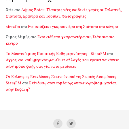
Xris
στο
Δήμος Βοΐου: Τέσσερις νέες παιδικές χαρές σε Γαλατινή,
Σιάτιστα, Εράτυρα και Τσοτύλι. Φωτογραφίες
sierafm
στο
Ενοικιάζεται γκαρσονιέρα στη Σιάτιστα στο κέντρο
Σιμος Μιμής
στο
Ενοικιάζεται γκαρσονιέρα στη Σιάτιστα στο
κέντρο
Το Μυστικό μιας Ποιοτικής Καθημερινότητας - SieraFM
στο
Αγχος και καθημερινότητα -Οι 12 αλλαγές που πρέπει να κάνετε
στον τρόπο ζωής σας για να το μειώσετε
Οι Καλύτερες Επενδύσεις Ξεκινούν από τις Σωστές Αποφάσεις -
SieraFM
στο
Επένδυση στον τομέα της αυτοκινητοβιομηχανίας
στην Κοζάνη?