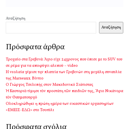
Αναζήτηση
Αναζήτηση
Πρόσφατα άρθρα
Τροχαίο στα Γρεβενά: Άγιο είχε 24χρονος που έπεσε με το SUV του
σε ρέμα για να αποφύγει αλεπού – video
Η νεολαία γέμισε την πλατεία των Γρεβενών στη μεγάλη συναυλία
της Marseaux. Βίντεο
Ο Γιώργος Τσελεπής στον Μακεδονικό Σιάτιστας
Ἡ Καστοριὰ τίμησε τὸν προστάτη τῶν παιδιῶν της, Ἅγιο Νικάνορα
τὸν Θαυματουργό
Ολοκληρώθηκε η πρώτη ημέρα των εικαστικών εργαστηρίων
«ΕΜΕΙΣ-ΕΔΩ» στο Τσοτύλι
Πρόσφατα σχόλια