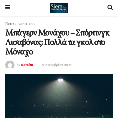
Home
ΑΘΛΗΤΙΚΑ
Μπάγερν Μονάχου – Σπόρτινγκ
Λισαβόνας: Πολλά τα γκολ στο
Μόναχο
by
sierafm
9 Δεκεμβρίου 2025