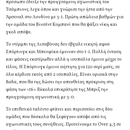
πρόσωπο έδειξε την προηγούμενη αγωνιστική του
Τσάμπιονς Λιγκ όπου και γνώρισε την ήττα από την
Άρσεναλ στο Λονδίνο με 3-1. Πρώτη απώλεια βαθμών για
την ομάδα του Βινσέντ Κομπανί που θα ψάξει νίκη και
γκολ απόψε.
Το ντέρμπι της Λισαβόνας δεν έβγαλε νικητή αφού
Σπόρτινγκ και Μπενφίκα έμειναν στο 1-1. Πολλή ένταση
και φάσεις εκατέρωθεν αλλά η ισοπαλία έμεινε μέχρι το
τέλος. Η Σπόρτινγκ έμεινε αήττητη για 12ο σερί ματς, σε
όλα κέρδισε εκτός από 2 ισοπαλίες. Είναι οριακά στην
8αδα, που θα της δώσει την απευθείας πρόκριση στη
φάση των «16». Εύκολα επικράτησε της Μπριζ την
προηγούμενη αγωνιστική με 3-0.
Το επιθετικό ταλέντο φτάνει και περισσεύει στις δύο
ομάδες που δύσκολα θα ξεφύγουν απόψε από τις
αγωνιστικές τους συνήθειες. Προτείνουμε το Over 4,5 σε