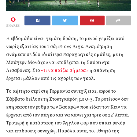
0
SHARES
Η εβδομάδα είναι γεμάτη δράση, το μενού γεμίζει από
νωρίς εξαιτίας του Τσάμπιονς Λιγκ. Αναμέτρηση
ανάμεσα σε δύο ιδιαίτερα παραγωγικές ομάδες, με τη
Μπάγερν Μονάχου να υποδέχεται τη Σπόρτινγκ
Λισαβόνας. Στο
«τι να παίξω σήμερα»
η απάντηση
έρχεται μάλλον από τις αγορές των γκολ.
Το αήττητο σερί στη Γερμανία συνεχίζεται, αφού το
Σάββατο διέλυσε τη Στουτγκάρδη με 0-5. Το ροτέισον δεν
επηρέασε τον ρυθμό των Βαυαρών που είδαν τον Κέιν να
έρχεται από τον πάγκο και να κάνει χατ τρικ σε 22’ λεπτά.
Τρομερή η κατάσταση του Άγγλου φορ που σπάει ρεκόρ
και επιδόσεις συνεχώς. Παρόλα αυτά, το…θνητό της