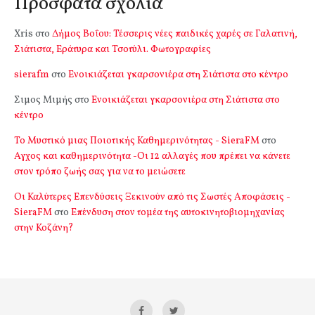
Πρόσφατα σχόλια
Xris
στο
Δήμος Βοΐου: Τέσσερις νέες παιδικές χαρές σε Γαλατινή,
Σιάτιστα, Εράτυρα και Τσοτύλι. Φωτογραφίες
sierafm
στο
Ενοικιάζεται γκαρσονιέρα στη Σιάτιστα στο κέντρο
Σιμος Μιμής
στο
Ενοικιάζεται γκαρσονιέρα στη Σιάτιστα στο
κέντρο
Το Μυστικό μιας Ποιοτικής Καθημερινότητας - SieraFM
στο
Αγχος και καθημερινότητα -Οι 12 αλλαγές που πρέπει να κάνετε
στον τρόπο ζωής σας για να το μειώσετε
Οι Καλύτερες Επενδύσεις Ξεκινούν από τις Σωστές Αποφάσεις -
SieraFM
στο
Επένδυση στον τομέα της αυτοκινητοβιομηχανίας
στην Κοζάνη?