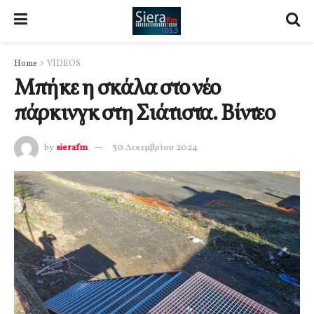
Home
VIDEOS
Μπήκε η σκάλα στο νέο
πάρκινγκ στη Σιάτιστα. Βίντεο
by
sierafm
30 Δεκεμβρίου 2024