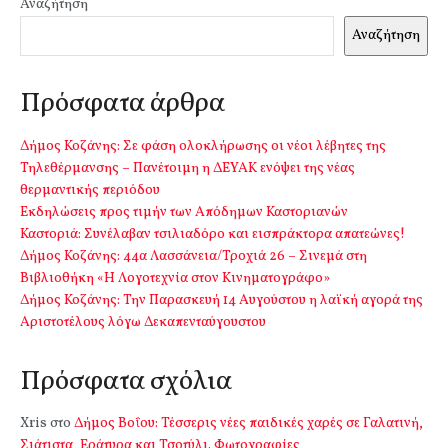
Αναζήτηση
Αναζήτηση
Πρόσφατα άρθρα
Δήμος Κοζάνης: Σε φάση ολοκλήρωσης οι νέοι λέβητες της
Τηλεθέρμανσης – Πανέτοιμη η ΔΕΥΑΚ ενόψει της νέας
θερμαντικής περιόδου
Εκδηλώσεις προς τιμήν των Απόδημων Καστοριανών
Καστοριά: Συνέλαβαν τσιλιαδόρο και εισπράκτορα απατεώνες!
Δήμος Κοζάνης: 44α Λασσάνεια/Τροχιά 26 – Σινεμά στη
Βιβλιοθήκη «Η Λογοτεχνία στον Κινηματογράφο»
Δήμος Κοζάνης: Την Παρασκευή 14 Αυγούστου η λαϊκή αγορά της
Αριστοτέλους λόγω Δεκαπενταύγουστου
Πρόσφατα σχόλια
Xris
στο
Δήμος Βοΐου: Τέσσερις νέες παιδικές χαρές σε Γαλατινή,
Σιάτιστα, Εράτυρα και Τσοτύλι. Φωτογραφίες