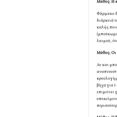
Μύθος: Η κ
Φάρμακο δε
διάρκειά τ
καλής ποιό
(μπούκωμα)
λαιμού, έτ
Μύθος: Οι 
Αν και μπο
αναπνευστι
κρυολογήμα
βήχα για 1
επιμείνει 
υποκείμεν
περισσότερ