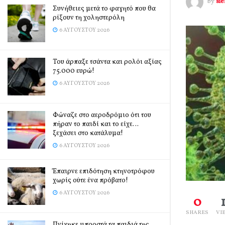
by
si
Συνήθειες μετά το φαγητό που θα
ρίξουν τη χοληστερόλη
6 ΑΥΓΟΎΣΤΟΥ 2026
Του άρπαξε τσάντα και ρολόι αξίας
75.000 ευρώ!
6 ΑΥΓΟΎΣΤΟΥ 2026
Φώναζε στο αεροδρόμιο ότι του
πήραν το παιδί και το είχε…
ξεχάσει στο κατάλυμα!
6 ΑΥΓΟΎΣΤΟΥ 2026
Έπαιρνε επιδότηση κτηνοτρόφου
χωρίς ούτε ένα πρόβατο!
6 ΑΥΓΟΎΣΤΟΥ 2026
0
SHARES
VI
Πνίγηκε μπροστά τα παιδιά της