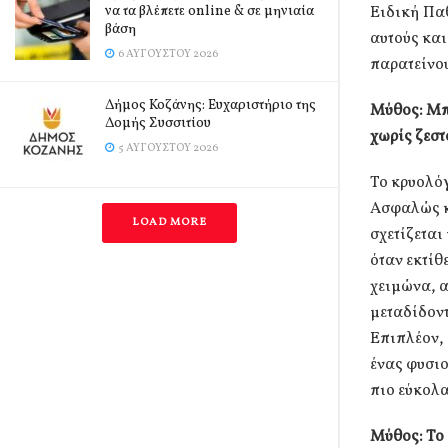
να τα βλέπετε online & σε μηνιαία
Ειδική Παθ
βάση
αυτούς και
6 ΑΥΓΟΎΣΤΟΥ 2026
παρατείνο
Δήμος Κοζάνης: Ευχαριστήριο της
Μύθος: Μπο
Δομής Συσσιτίου
χωρίς ζεσ
5 ΑΥΓΟΎΣΤΟΥ 2026
Το κρυολόγ
Ασφαλώς κα
LOAD MORE
σχετίζεται
όταν εκτίθ
χειμώνα, α
μεταδίδοντ
Επιπλέον, 
ένας φυσι
πιο εύκολα
Μύθος: Το 