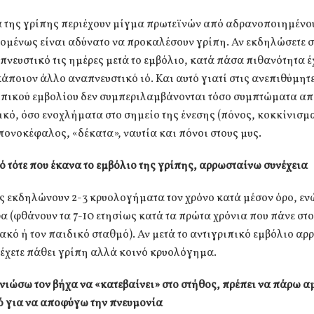
α της γρίπης περιέχουν μίγμα πρωτεϊνών από αδρανοποιημένου
πομένως είναι αδύνατο να προκαλέσουν γρίπη. Αν εκδηλώσετε
πνευστικό τις ημέρες μετά το εμβόλιο, κατά πάσα πιθανότητα έ
άποιον άλλο αναπνευστικό ιό. Και αυτό γιατί στις ανεπιθύμητε
ιπικού εμβολίου δεν συμπεριλαμβάνονται τόσο συμπτώματα απ
κό, όσο ενοχλήματα στο σημείο της ένεσης (πόνος, κοκκίνισμ
πονοκέφαλος, «δέκατα», ναυτία και πόνοι στους μυς.
 τότε που έκανα το εμβόλιο της γρίπης, αρρωσταίνω συνέχεια
ς εκδηλώνουν 2-3 κρυολογήματα τον χρόνο κατά μέσον όρο, εν
α (φθάνουν τα 7-10 ετησίως κατά τα πρώτα χρόνια που πάνε στ
κό ή τον παιδικό σταθμό). Αν μετά το αντιγριπικό εμβόλιο αρ
 έχετε πάθει γρίπη αλλά κοινό κρυολόγημα.
νιώσω τον βήχα να «κατεβαίνει» στο στήθος, πρέπει να πάρω 
ό για να αποφύγω την πνευμονία