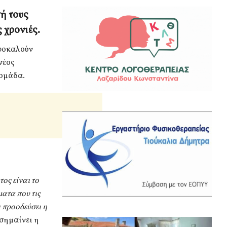
σή τους
 χρονιές.
προκαλούν
νέος
δομάδα.
ος είναι το
ατα που τις
ι προοδεύσει η
σημαίνει η