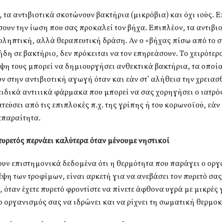
, τα αντιβιοτικά σκοτώνουν βακτήρια (μικρόβια) και όχι ιούς. 
ουν την ίωση που σας προκαλεί τον βήχα. Επιπλέον, τα αντιβιο
ληπτική, αλλά θεραπευτική δράση. Αν ο «βήχας πίσω από το σ
ήδη σε βακτήριο, δεν πρόκειται να τον επηρεάσουν. Το χειρότερο
ψη τους μπορεί να δημιουργήσει ανθεκτικά βακτήρια, τα οποί
ν στην αντιβιοτική αγωγή όταν και εάν στ’ αλήθεια την χρειασθ
ιδικά αντιιικά φάρμακα που μπορεί να σας χορηγήσει ο ιατρός
τεύσει από τις επιπλοκές π.χ. της γρίπης ή του κορωνοϊού, εάν 
απαραίτητα.
υρετός περνάει καλύτερα όταν μένουμε νηστικοί
υν επιστημονικά δεδομένα ότι η θερμότητα που παράγει ο ορ
έψη των τροφίμων, είναι αρκετή για να ανεβάσει τον πυρετό σας
 όταν έχετε πυρετό φροντίστε να πίνετε άφθονα υγρά με μικρές 
ο οργανισμός σας να ιδρώνει και να ρίχνει τη σωματική θερμο