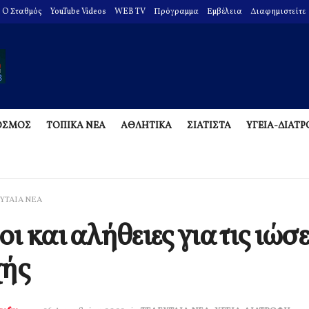
O Σταθμός
YouTube Videos
WEB TV
Πρόγραμμα
Εμβέλεια
Διαφημιστείτε
ΟΣΜΟΣ
ΤΟΠΙΚΑ ΝΕΑ
ΑΘΛΗΤΙΚΑ
ΣΙΑΤΙΣΤΑ
ΥΓΕΙΑ-ΔΙΑΤ
ΥΤΑΙΑ ΝΕΑ
ι και αλήθειες για τις ιώσε
χής