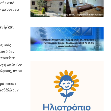
νούς από
υ μπορεί να
λι ή/και
ς ιούς.
αυτό δεν
απονείται
λογήματα του
χώρους, όπου
αράσσεται
εισβάλλουν