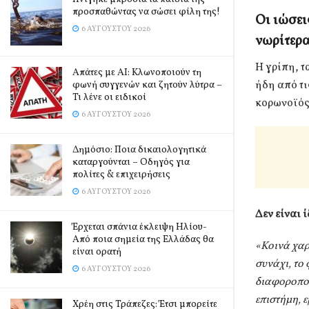
προσπαθώντας να σώσει φίλη της!
Οι ιώσει
6 ΑΥΓΟΎΣΤΟΥ 2026
νωρίτερα
Η γρίπη, τ
Απάτες με AI: Κλωνοποιούν τη
ήδη από τι
φωνή συγγενών και ζητούν λύτρα –
Τι λένε οι ειδικοί
κορωνοϊός,
6 ΑΥΓΟΎΣΤΟΥ 2026
Δημόσιο: Ποια δικαιολογητικά
καταργούνται – Οδηγός για
πολίτες & επιχειρήσεις
6 ΑΥΓΟΎΣΤΟΥ 2026
Δεν είναι ί
Έρχεται σπάνια έκλειψη Ηλίου-
Από ποια σημεία της Ελλάδας θα
«Κοινά χαρ
είναι ορατή
συνάχι, το
6 ΑΥΓΟΎΣΤΟΥ 2026
διαφοροποιο
επιστήμη, 
Χρέη στις Τράπεζες: Έτσι μπορείτε