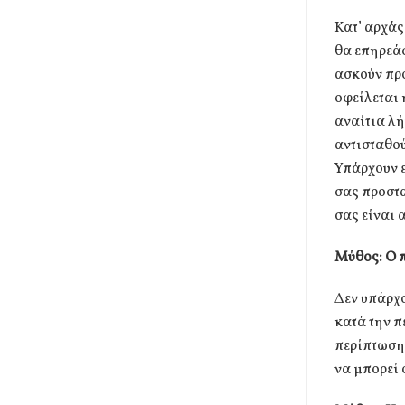
Κατ’ αρχάς
θα επηρεάσ
ασκούν προ
οφείλεται 
αναίτια λή
αντισταθού
Υπάρχουν ε
σας προστα
σας είναι 
Μύθος: Ο π
Δεν υπάρχο
κατά την π
περίπτωση,
να μπορεί 