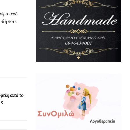
 πέρα από
ουδήποτε
ρτές από το
ας