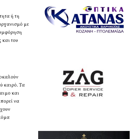
τητα ή τη
 οργανισμό με
 συμφόρηση
 και του
ροκαλούν
ύ καιρό. Τα
λαιμο και
μπορεί να
έχουν
κόμα