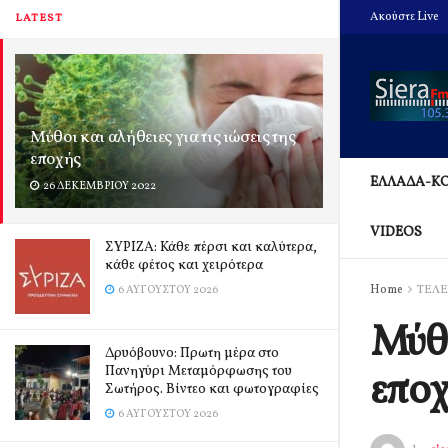
Ακούστε Live
LATEST
Μύθοι και αλήθειες για τις ιώσεις της
εποχής
ΕΛΛΑΔΑ-Κ
26 ΔΕΚΕΜΒΡΊΟΥ 2022
VIDEOS
ΣΥΡΙΖΑ: Κάθε πέρσι και καλύτερα,
κάθε φέτος και χειρότερα
Home
ΤΕΛΕ
6 ΑΥΓΟΎΣΤΟΥ 2026
Μύθο
Δρυόβουνο: Πρωτη μέρα στο
Πανηγύρι Μεταμόρφωσης του
επο
Σωτήρος. Βίντεο και φωτογραφίες
6 ΑΥΓΟΎΣΤΟΥ 2026