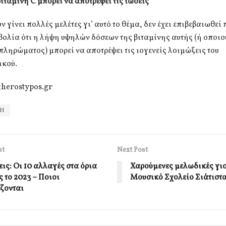
βιταμίνη
C
μπορεί να αποτρέψει τις ιώσεις
υν γίνει πολλές μελέτες γι’ αυτό το θέμα, δεν έχει επιβεβαιωθεί
ολία ότι η λήψη υψηλών δόσεων της βιταμίνης αυτής (ή οποι
ληρώματος) μπορεί να αποτρέψει τις ιογενείς λοιμώξεις του
ικού.
therostypos.gr
ΠΗ
st
Next Post
ις: Οι 10 αλλαγές στα όρια
Χαρούμενες μελωδικές γιο
 το 2023 – Ποιοι
Μουσικό Σχολείο Σιάτιστ
ζονται