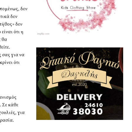
Επομένως, δεν
τικά δεν
τήθος» δεν
 είναι ότι η
α θα
είτε.
 σας για να
κρίνει ότι
γανισμός
. Σε κάθε
γουλιές, για
κρασία.