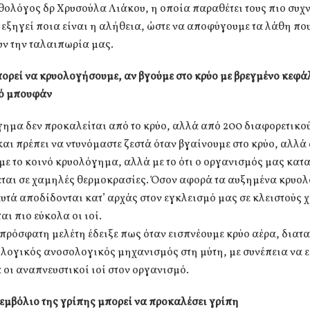
ολόγος δρ Χρυσούλα Λιάκου, η οποία παραθέτει τους πιο συχ
 εξηγεί ποια είναι η αλήθεια, ώστε να αποφύγουμε τα λάθη πο
υν την ταλαιπωρία μας.
ρεί να κρυολογήσουμε, αν βγούμε στο κρύο με βρεγμένο κεφά
τό μπουφάν
ημα δεν προκαλείται από το κρύο, αλλά από 200 διαφορετικού
ι πρέπει να ντυνόμαστε ζεστά όταν βγαίνουμε στο κρύο, αλλά 
 με το κοινό κρυολόγημα, αλλά με το ότι ο οργανισμός μας κατ
εται σε χαμηλές θερμοκρασίες. Όσον αφορά τα αυξημένα κρυο
υτά αποδίδονται κατ’ αρχάς στον εγκλεισμό μας σε κλειστούς 
αι πιο εύκολα οι ιοί.
πρόσφατη μελέτη έδειξε πως όταν εισπνέουμε κρύο αέρα, διατ
ολογικός ανοσολογικός μηχανισμός στη μύτη, με συνέπεια να 
 οι αναπνευστικοί ιοί στον οργανισμό.
εμβόλιο της γρίπης μπορεί να προκαλέσει γρίπη