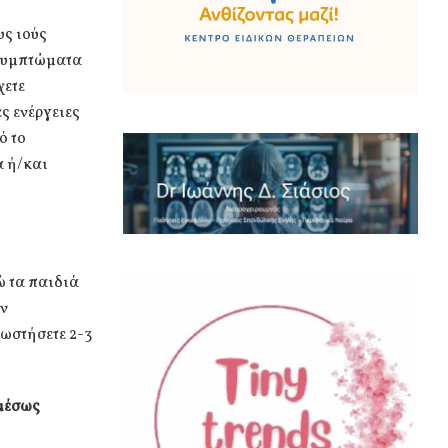
ς ιούς
 συμπτώματα
χετε
ς ενέργειες
ό το
α ή/και
ώ τα παιδιά
ον
ρωστήσετε 2-3
αμέσως