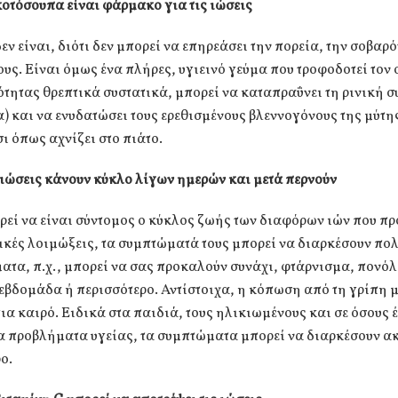
οτόσουπα είναι φάρμακο για τις ιώσεις
ν είναι, διότι δεν μπορεί να επηρεάσει την πορεία, την σοβαρό
ους. Είναι όμως ένα πλήρες, υγιεινό γεύμα που τροφοδοτεί τον
τητας θρεπτικά συστατικά, μπορεί να καταπραΰνει τη ρινική
 και να ενυδατώσει τους ερεθισμένους βλεννογόνους της μύτης
σι όπως αχνίζει στο πιάτο.
ιώσεις κάνουν κύκλο λίγων ημερών και μετά περνούν
ρεί να είναι σύντομος ο κύκλος ζωής των διαφόρων ιών που π
κές λοιμώξεις, τα συμπτώματά τους μπορεί να διαρκέσουν πολ
τα, π.χ., μπορεί να σας προκαλούν συνάχι, φτάρνισμα, πονό
 εβδομάδα ή περισσότερο. Αντίστοιχα, η κόπωση από τη γρίπη 
για καιρό. Ειδικά στα παιδιά, τους ηλικιωμένους και σε όσους 
α προβλήματα υγείας, τα συμπτώματα μπορεί να διαρκέσουν α
ο.