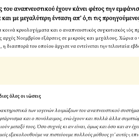
ς του αναπνευστικού έχουν κάνει φέτος την εμφάνι
 και με μεγαλύτερη ένταση απ’ ό,τι τις προηγούμενες
α κοινά κρυολογήματα και ο αναπνευστικός συγκυτιακός ιός 
ς αρχές Νοεμβρίου εξάρσεις σε μικρούς και μεγάλους. Χώρια ο 
 η διασπορά του οποίου άρχισε να εντείνεται την τελευταία εβ
διες όλες οι ιώσεις
ακτηριστικά των ιογενών λοιμώξεων του αναπνευστικού συστήματ
 φτάρνισμα και ο πονόλαιμος, ενώ έχουν και πολλά άλλα συμπτώμ
ύν μεταξύ τους. Όσο συχνές κι αν είναι, όμως και όσο και αν έχε
εμείς εξακολουθούμε να πιστεύουμε πολλούς μύθους γι’ αυτές»,
επι