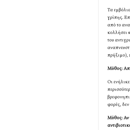
Τα εμβόλι
γρίπης. Ε
από το ανα
κολλήσει κ
του αντιγρ
αναπνευστι
πρήξιμο), 
Μύθος: Από
Οι ενήλικε
περισσότερ
βρεφονηπια
φορές, δεν
Μύθος: Αν 
αντιβιοτικ