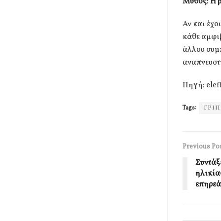
Μύθος: Η 
Αν και έχο
κάθε αμφιβ
άλλου συμπ
αναπνευστ
Πηγή: elef
Tags:
ΓΡΙ
Previous Po
Συντάξε
ηλικίας
επηρεά