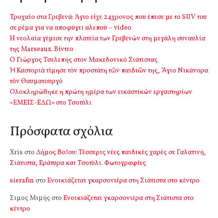
Τροχαίο στα Γρεβενά: Άγιο είχε 24χρονος που έπεσε με το SUV του
σε ρέμα για να αποφύγει αλεπού – video
Η νεολαία γέμισε την πλατεία των Γρεβενών στη μεγάλη συναυλία
της Marseaux. Βίντεο
Ο Γιώργος Τσελεπής στον Μακεδονικό Σιάτιστας
Ἡ Καστοριὰ τίμησε τὸν προστάτη τῶν παιδιῶν της, Ἅγιο Νικάνορα
τὸν Θαυματουργό
Ολοκληρώθηκε η πρώτη ημέρα των εικαστικών εργαστηρίων
«ΕΜΕΙΣ-ΕΔΩ» στο Τσοτύλι
Πρόσφατα σχόλια
Xris
στο
Δήμος Βοΐου: Τέσσερις νέες παιδικές χαρές σε Γαλατινή,
Σιάτιστα, Εράτυρα και Τσοτύλι. Φωτογραφίες
sierafm
στο
Ενοικιάζεται γκαρσονιέρα στη Σιάτιστα στο κέντρο
Σιμος Μιμής
στο
Ενοικιάζεται γκαρσονιέρα στη Σιάτιστα στο
κέντρο