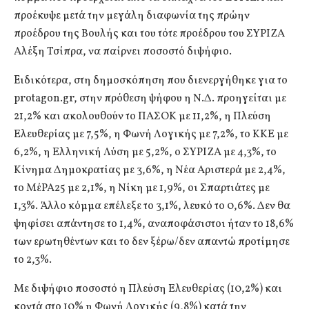
προέκυψε μετά την μεγάλη διαφωνία της πρώην
προέδρου της Βουλής και του τότε προέδρου του ΣΥΡΙΖΑ
Αλέξη Τσίπρα, να παίρνει ποσοστό διψήφιο.
Eιδικότερα, στη δημοσκόπηση που διενεργήθηκε για το
protagon.gr, στην πρόθεση ψήφου η Ν.Δ. προηγείται με
21,2% και ακολουθούν το ΠΑΣΟΚ με 11,2%, η Πλεύση
Ελευθερίας με 7,5%, η Φωνή Λογικής με 7,2%, το ΚΚΕ με
6,2%, η Ελληνική Λύση με 5,2%, ο ΣΥΡΙΖΑ με 4,3%, το
Κίνημα Δημοκρατίας με 3,6%, η Νέα Αριστερά με 2,4%,
το ΜέΡΑ25 με 2,1%, η Νίκη με 1,9%, οι Σπαρτιάτες με
1,3%. Άλλο κόμμα επέλεξε το 3,1%, λευκό το 0,6%. Δεν θα
ψηφίσει απάντησε το 1,4%, αναποφάσιστοι ήταν το 18,6%
των ερωτηθέντων και το δεν ξέρω/δεν απαντώ προτίμησε
το 2,3%.
Με διψήφιο ποσοστό η Πλεύση Ελευθερίας (10,2%) και
κοντά στο 10% η Φωνή Λογικής (9,8%) κατά την