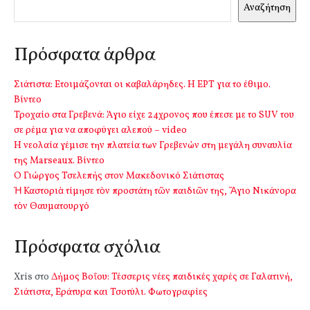
Αναζήτηση
Πρόσφατα άρθρα
Σιάτιστα: Ετοιμάζονται οι καβαλάρηδες. Η ΕΡΤ για το έθιμο.
Βίντεο
Τροχαίο στα Γρεβενά: Άγιο είχε 24χρονος που έπεσε με το SUV του
σε ρέμα για να αποφύγει αλεπού – video
Η νεολαία γέμισε την πλατεία των Γρεβενών στη μεγάλη συναυλία
της Marseaux. Βίντεο
Ο Γιώργος Τσελεπής στον Μακεδονικό Σιάτιστας
Ἡ Καστοριὰ τίμησε τὸν προστάτη τῶν παιδιῶν της, Ἅγιο Νικάνορα
τὸν Θαυματουργό
Πρόσφατα σχόλια
Xris
στο
Δήμος Βοΐου: Τέσσερις νέες παιδικές χαρές σε Γαλατινή,
Σιάτιστα, Εράτυρα και Τσοτύλι. Φωτογραφίες