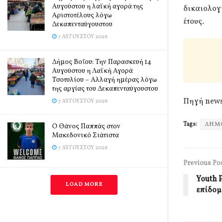
Αυγούστου η λαϊκή αγορά της
δικαιολογ
Αριστοτέλους λόγω
έτους.
Δεκαπενταύγουστου
7 ΑΥΓΟΎΣΤΟΥ 2026
Δήμος Βοΐου: Την Παρασκευή 14
Αυγούστου η Λαϊκή Αγορά
Τσοτυλίου – Αλλαγή ημέρας λόγω
της αργίας του Δεκαπενταύγουστου
Πηγή news
7 ΑΥΓΟΎΣΤΟΥ 2026
Tags:
ΔΗΜ
Ο Θάνος Παππάς στον
Μακεδονικό Σιάτιστα
7 ΑΥΓΟΎΣΤΟΥ 2026
Previous Po
Youth 
LOAD MORE
επίδομ