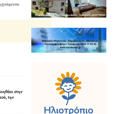
οηγούμενου
βοηθάει στην
κού, την