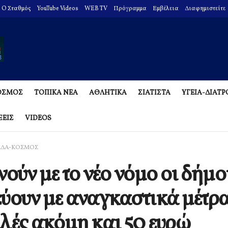
O Σταθμός
YouTube Videos
WEB TV
Πρόγραμμα
Εμβέλεια
Διαφημιστείτε
ΟΣΜΟΣ
ΤΟΠΙΚΑ ΝΕΑ
ΑΘΛΗΤΙΚΑ
ΣΙΑΤΙΣΤΑ
ΥΓΕΙΑ-ΔΙΑΤ
ΞΕΙΣ
VIDEOS
ΑΔΑ-ΚΟΣΜΟΣ
νούν με το νέο νόμο οι δήμο
ύουν με αναγκαστικά μέτρ
λές ακόμη και 50 ευρώ