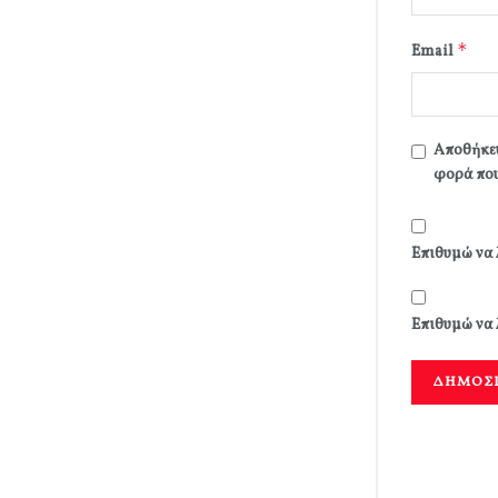
*
Email
Αποθήκευ
φορά που
Επιθυμώ να 
Επιθυμώ να 