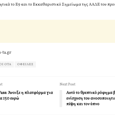
ητικά το Ε9 και το Εκκαθαριστικό Σημείωμα της ΑΑΔΕ του πρ
-ta.gr
ΟΙ ΟΤΑ
ΟΦΕΙΛΕΣ
st
Next Post
Pass: Άνοιξε η πλατφόρμα για
Αυτό το θρεπτικό ρόφημα 
α 150 ευρώ
ενίσχυση του ανοσοποιητι
πέψη και τον ύπνο