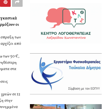
αγκαστικά
αρμόζουν οι
είσπραξη των
 αρχίζει από
ω των 50 €,
νηθέστερη
ύματα στα
ώσεις
χρεών σε 12
ξη στην
 συνημμένα