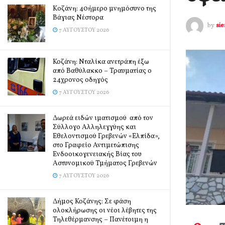
Kοζάνη: 40ήμερο μνημόσυνο της
Βάγιας Νέστορα
by
si
7 ΑΥΓΟΎΣΤΟΥ 2026
Κοζάνη: Νταλίκα ανετράπη έξω
από Βαθύλακκο – Τραυματίας ο
24χρονος οδηγός
7 ΑΥΓΟΎΣΤΟΥ 2026
Δωρεά ειδών ιματισμού από τον
Σύλλογο Αλληλεγγύης και
Εθελοντισμού Γρεβενών «Ελπίδα»,
στο Γραφείο Αντιμετώπισης
Ενδοοικογενειακής Βίας του
Αστυνομικού Τμήματος Γρεβενών
7 ΑΥΓΟΎΣΤΟΥ 2026
Δήμος Κοζάνης: Σε φάση
ολοκλήρωσης οι νέοι λέβητες της
Τηλεθέρμανσης – Πανέτοιμη η