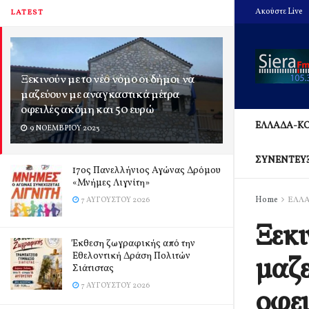
Ακούστε Live
LATEST
Ξεκινούν με το νέο νόμο οι δήμοι να
μαζεύουν με αναγκαστικά μέτρα
οφειλές ακόμη και 50 ευρώ
ΕΛΛΑΔΑ-Κ
9 ΝΟΕΜΒΡΊΟΥ 2023
ΣΥΝΕΝΤΕΥ
17ος Πανελλήνιος Αγώνας Δρόμου
«Μνήμες Λιγνίτη»
Home
ΕΛΛ
7 ΑΥΓΟΎΣΤΟΥ 2026
Ξεκι
Έκθεση ζωγραφικής από την
Εθελοντική Δράση Πολιτών
μαζε
Σιάτιστας
7 ΑΥΓΟΎΣΤΟΥ 2026
οφει