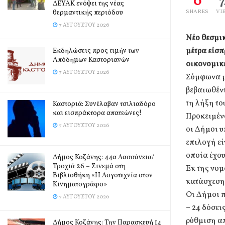
0
ΔΕΥΑΚ ενόψει της νέας
θερμαντικής περιόδου
SHARES
VI
7 ΑΥΓΟΎΣΤΟΥ 2026
Νέο θεσμικ
μέτρα είσπ
Εκδηλώσεις προς τιμήν των
Απόδημων Καστοριανών
οικονομικ
7 ΑΥΓΟΎΣΤΟΥ 2026
Σύμφωνα με
βεβαιωθέντ
τη λήξη το
Καστοριά: Συνέλαβαν τσιλιαδόρο
και εισπράκτορα απατεώνες!
Προκειμένο
7 ΑΥΓΟΎΣΤΟΥ 2026
οι Δήμοι 
επιλογή εί
οποία έχου
Δήμος Κοζάνης: 44α Λασσάνεια/
Τροχιά 26 – Σινεμά στη
Εκ της νομ
Βιβλιοθήκη «Η Λογοτεχνία στον
κατάσχεση
Κινηματογράφο»
Οι Δήμοι π
7 ΑΥΓΟΎΣΤΟΥ 2026
– 24 δόσει
ρύθμιση απ
Δήμος Κοζάνης: Την Παρασκευή 14