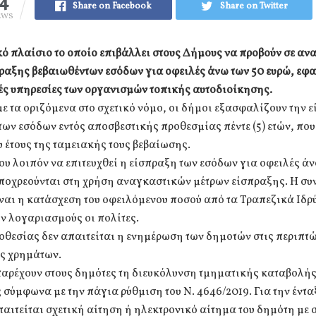
74
Share on Facebook
Share on Twitter
EWS
ό πλαίσιο το οποίο επιβάλλει στους Δήμους να προβούν σε αν
ραξης βεβαιωθέντων εσόδων για οφειλές άνω των 50 ευρώ, εφ
ές υπηρεσίες των οργανισμών τοπικής αυτοδιοίκησης.
 τα οριζόμενα στο σχετικό νόμο, οι δήμοι εξασφαλίζουν την 
ων εσόδων εντός αποσβεστικής προθεσμίας πέντε (5) ετών, που
υ έτους της ταμειακής τους βεβαίωσης.
υ λοιπόν να επιτευχθεί η είσπραξη των εσόδων για οφειλές άν
υποχρεούνται στη χρήση αναγκαστικών μέτρων είσπραξης. Η συ
ναι η κατάσχεση του οφειλόμενου ποσού από τα Τραπεζικά Ιδρ
ν λογαριασμούς οι πολίτες.
οθεσίας δεν απαιτείται η ενημέρωση των δημοτών στις περιπτ
ς χρημάτων.
αρέχουν στους δημότες τη διευκόλυνση τμηματικής καταβολής 
ς σύμφωνα με την πάγια ρύθμιση του Ν. 4646/2019. Για την έντα
αιτείται σχετική αίτηση ή ηλεκτρονικό αίτημα του δημότη με