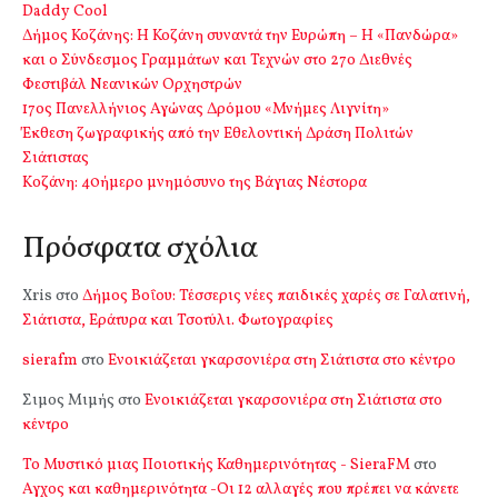
Daddy Cool
Δήμος Κοζάνης: Η Κοζάνη συναντά την Ευρώπη – Η «Πανδώρα»
και ο Σύνδεσμος Γραμμάτων και Τεχνών στο 27ο Διεθνές
Φεστιβάλ Νεανικών Ορχηστρών
17ος Πανελλήνιος Αγώνας Δρόμου «Μνήμες Λιγνίτη»
Έκθεση ζωγραφικής από την Εθελοντική Δράση Πολιτών
Σιάτιστας
Kοζάνη: 40ήμερο μνημόσυνο της Βάγιας Νέστορα
Πρόσφατα σχόλια
Xris
στο
Δήμος Βοΐου: Τέσσερις νέες παιδικές χαρές σε Γαλατινή,
Σιάτιστα, Εράτυρα και Τσοτύλι. Φωτογραφίες
sierafm
στο
Ενοικιάζεται γκαρσονιέρα στη Σιάτιστα στο κέντρο
Σιμος Μιμής
στο
Ενοικιάζεται γκαρσονιέρα στη Σιάτιστα στο
κέντρο
Το Μυστικό μιας Ποιοτικής Καθημερινότητας - SieraFM
στο
Αγχος και καθημερινότητα -Οι 12 αλλαγές που πρέπει να κάνετε