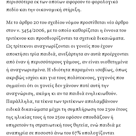
περισσότερα εκ των οποίων αφορούν το φορολογικό
πεδίο και την οικονομική στήριξη.
Με το άρθρο 20 του σχεδίου νόμου προστίθεται νέο άρθρο
στον ν. 3454/2006, με το οποίο καθορίζεται η έννοια του
τριτέκνου και προσδιορίζονται τα σχετικά δικαιώματα.
Ως τρίτεκνοι αναγνωρίζονται οι γονείς που έχουν
αποκτήσει τρία παιδιά, ανεξάρτητα αν αυτά προέρχονται
από έναν ή περισσότερους γάμους, αν είναι υιοθετημένα
ή αναγνωρισμένα. Η ιδιότητα παραμένει ισοβίως, όπως
ακριβώς ισχύει και για τους πολύτεκνους, γεγονός που
σημαίνει ότι οι γονείς δεν χάνουν ποτέ αυτή την
αναγνώριση, ακόμη κι αν τα παιδιά ενηλικιωθούν.
Παράλληλα, τα τέκνα των τριτέκνων απολαμβάνουν
ειδικά δικαιώματα μέχρι τη συμπλήρωση του 23ου έτους
της ηλικίας τους ή του 25ου εφόσον σπουδάζουν ή
υπηρετούν τη στρατιωτική τους θητεία, ενώ παιδιά με
αναπηρία σε ποσοστό άνω του 67% υπολογίζονται