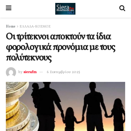
Home
ΕΛΛΑΔΑ-ΚΟΣΜΟΣ
Οι τρίτεκνοι αποκτούν τα ίδια
φορολογικά προνόμια με τους
πολύτεκνους
by
sierafm
6 Σεπτεμβρίου 2025