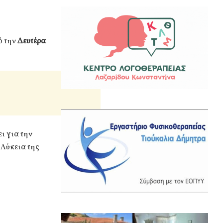
ό την
Δευτέρα
ι για την
 Λύκεια της