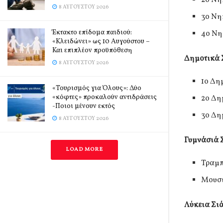
8 ΑΥΓΟΎΣΤΟΥ 2026
3o Νη
Έκτακτο επίδομα παιδιού:
4ο Νη
«Κλειδώνει» ως 10 Αυγούστου –
Και επιπλέον προϋπόθεση
Δημοτικά 
8 ΑΥΓΟΎΣΤΟΥ 2026
1ο Δη
«Τουρισμός για Όλους»: Δύο
«κόφτες» προκαλούν αντιδράσεις
2ο Δη
-Ποιοι μένουν εκτός
3ο Δη
8 ΑΥΓΟΎΣΤΟΥ 2026
Γυμνάσιά Σ
LOAD MORE
Τραμπ
Μουσι
Λύκεια Σιά