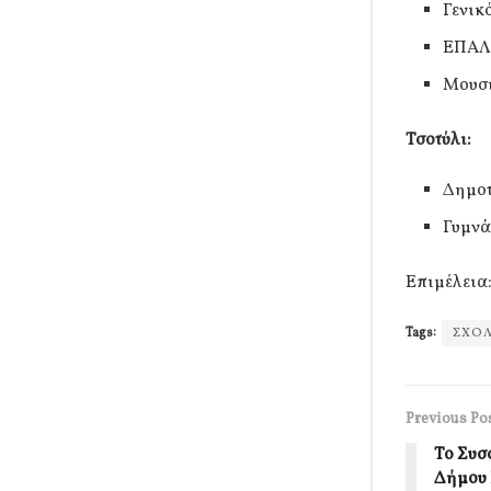
Γενικ
ΕΠΑΛ
Μουσι
Τσοτύλι:
Δημοτ
Γυμνά
Επιμέλεια
Tags:
ΣΧΟ
Previous Po
Το Συσ
Δήμου 