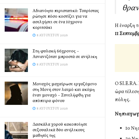
θραν
Αδιανόητο περιστατικό: Τουρίστας
ρώτησε πόσο κοστίζει για να
ασελγήσει σε ένα 10χρονο
Η έναρξη τ
κοριτσάκι
11 Σεπτεμβρ
8 ΑΥΓΟΎΣΤΟΥ 2026
Στη φυλακή 66χρονος –
Αυνανιζόταν μπροστά σε ανήλικη
8 ΑΥΓΟΎΣΤΟΥ 2026
Ο SI.E.RA.
Μοναχός μαχαίρωσε εργαζόμενο
στη Μονή στον λαιμό και ακόμη
ώρα τέλεση
έναν μοναχό – Συνελήφθη για
πόλης.
απόπειρα φόνου
8 ΑΥΓΟΎΣΤΟΥ 2026
Νηπιαγωγε
Δασκάλα χορού κακοποίησε
1ο Νη
σεξουαλικά δύο ανήλικους
μαθητές της
2o Νη