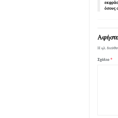
εκφράσ
όσους 
Αφήστε
Η ηλ. διεύθυ
*
Σχόλιο