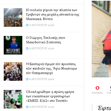
Η νεολαία γέμισε την πλατεία των
Γρεβενών στη μεγάλη συναυλία της
Marseaux. Βίντεο
8 ΑΥΓΟΎΣΤΟΥ 2026
Ο Γιώργος Τσελεπής στον
Μακεδονικό Σιάτιστας
8 ΑΥΓΟΎΣΤΟΥ 2026
Ἡ Καστοριὰ τίμησε τὸν προστάτη
τῶν παιδιῶν της, Ἅγιο Νικάνορα
τὸν Θαυματουργό
8 ΑΥΓΟΎΣΤΟΥ 2026
0
Ολοκληρώθηκε η πρώτη ημέρα
SHARES
VI
των εικαστικών εργαστηρίων
«ΕΜΕΙΣ-ΕΔΩ» στο Τσοτύλι
Έφτα
8 ΑΥΓΟΎΣΤΟΥ 2026