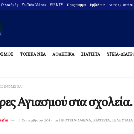
O Σταθμός
YouTube Videos
WEB TV
Πρόγραμμα
Εμβέλεια
Διαφημιστείτε
ΟΣΜΟΣ
ΤΟΠΙΚΑ ΝΕΑ
ΑΘΛΗΤΙΚΑ
ΣΙΑΤΙΣΤΑ
ΥΓΕΙΑ-ΔΙΑΤ
ΤΕΙΝΟΜΕΝΑ
ρες Αγιασμού στα σχολεία.
erafm
6 Σεπτεμβρίου 2017
in
ΠΡΟΤΕΙΝΟΜΕΝΑ
,
ΣΙΑΤΙΣΤΑ
,
ΤΕΛΕΥΤΑΙΑ