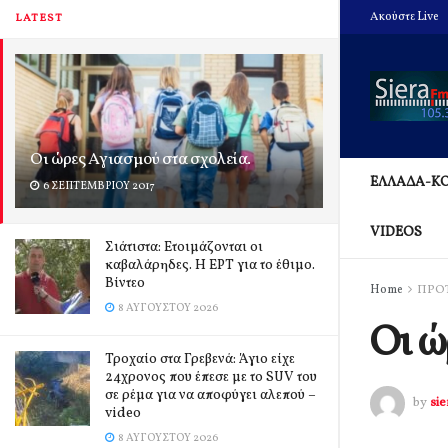
Ακούστε Live
LATEST
Οι ώρες Αγιασμού στα σχολεία.
ΕΛΛΑΔΑ-Κ
6 ΣΕΠΤΕΜΒΡΊΟΥ 2017
VIDEOS
Σιάτιστα: Ετοιμάζονται οι
καβαλάρηδες. Η ΕΡΤ για το έθιμο.
Βίντεο
Home
ΠΡΟ
8 ΑΥΓΟΎΣΤΟΥ 2026
Οι ώ
Τροχαίο στα Γρεβενά: Άγιο είχε
24χρονος που έπεσε με το SUV του
σε ρέμα για να αποφύγει αλεπού –
by
si
video
8 ΑΥΓΟΎΣΤΟΥ 2026