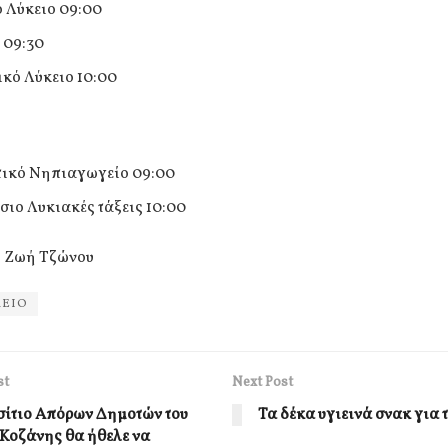
ό Λύκειο 09:00
 09:30
κό Λύκειο 10:00
ικό Νηπιαγωγείο 09:00
σιο Λυκιακές τάξεις 10:00
: Ζωή Τζώνου
ΛΕΙΟ
st
Next Post
σίτιο Απόρων Δημοτών του
Τα δέκα υγιεινά σνακ για 
Κοζάνης θα ήθελε να