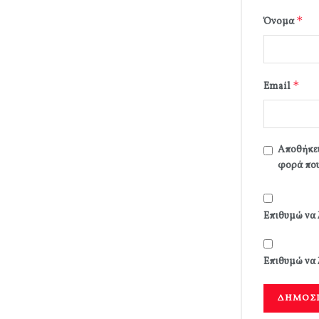
*
Όνομα
*
Email
Αποθήκευ
φορά που
Επιθυμώ να 
Επιθυμώ να 