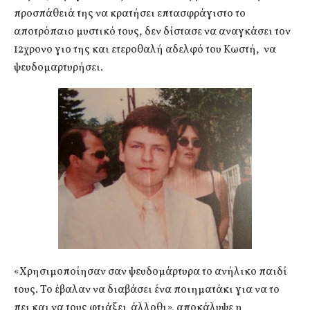
προσπάθειά της να κρατήσει επτασφράγιστο το
αποτρόπαιο μυστικό τους, δεν δίστασε να αναγκάσει τον
12χρονο γιο της και ετεροθαλή αδελφό του Κωστή, να
ψευδομαρτυρήσει.
«Χρησιμοποίησαν σαν ψευδομάρτυρα το ανήλικο παιδί
τους. Το έβαλαν να διαβάσει ένα ποιηματάκι για να το
πει και να τους φτιάξει άλλοθι», αποκάλυψε η