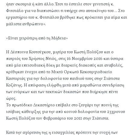
ήταν σκουριά ή κάτι άλλο. Έτσι το έστειλε στον γενετιστή κ.
Φιτσιάλο για να διαπιστώσει τι υπήρχε στο αυτοκίνητο του… Στο
εργαστήριο του κ. Φιτσιάλου βρέθηκε πως πρόκειται για αίμα και
μάλιστα ανθρώπινο».
«Είναι χειρότερη από τη Μήδεια»
Η Δέσποινα Κουτσέγκου, μητέρα του Κωστή Πολύζου και ο
πατριός του Χρήστος Ντιός, στις 16 Νοεμβρίου 2016 και ύστερα
από μία επεισοδιακή δίκη με διαρκείς διακοπές και αναβολές,
κρίθηκαν ένοχοι από το Μικτό Ορκωτό Κακουργιοδικείο
Καστοριάς για την δολοφονία του παιδιού τους στην Σιάτιστα
Κοζάνης. Η απόφαση ελήφθη μετά από μαραθώνια συνεδρίαση
των ενόρκων και των τακτικών δικαστών που διήρκησε πέντε
ώρες.
Το πρωτόδικο Δικαστήριο επέβαλε στο ζευγάρι την ποινή της
ισόβιας κάθειρξης για την από κοινού δολοφονία του 23χρονου
Κωστή Πολύζου τον Φεβρουάριο του 2011 στην Σιάτιστα.
Κατά την αγόρευση της η εισαγγελέας πρότεινε την ενοχή των