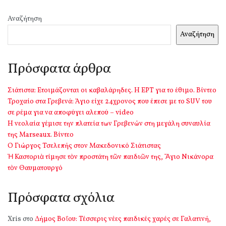
Αναζήτηση
Αναζήτηση
Πρόσφατα άρθρα
Σιάτιστα: Ετοιμάζονται οι καβαλάρηδες. Η ΕΡΤ για το έθιμο. Βίντεο
Τροχαίο στα Γρεβενά: Άγιο είχε 24χρονος που έπεσε με το SUV του
σε ρέμα για να αποφύγει αλεπού – video
Η νεολαία γέμισε την πλατεία των Γρεβενών στη μεγάλη συναυλία
της Marseaux. Βίντεο
Ο Γιώργος Τσελεπής στον Μακεδονικό Σιάτιστας
Ἡ Καστοριὰ τίμησε τὸν προστάτη τῶν παιδιῶν της, Ἅγιο Νικάνορα
τὸν Θαυματουργό
Πρόσφατα σχόλια
Xris
στο
Δήμος Βοΐου: Τέσσερις νέες παιδικές χαρές σε Γαλατινή,