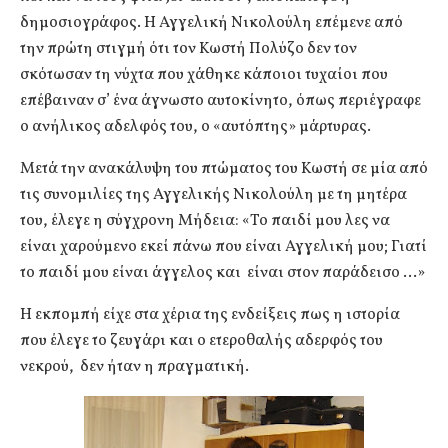
δημοσιογράφος. Η Αγγελική Νικολούλη επέμενε από
την πρώτη στιγμή ότι τον Κωστή Πολύζο δεν τον
σκότωσαν τη νύχτα που χάθηκε κάποιοι τυχαίοι που
επέβαιναν σ’ ένα άγνωστο αυτοκίνητο, όπως περιέγραφε
ο ανήλικος αδελφός του, ο «αυτόπτης» μάρτυρας.
Μετά την ανακάλυψη του πτώματος του Κωστή σε μία από
τις συνομιλίες της Αγγελικής Νικολούλη με τη μητέρα
του, έλεγε η σύγχρονη Μήδεια: «Το παιδί μου λες να
είναι χαρούμενο εκεί πάνω που είναι Αγγελική μου; Γιατί
το παιδί μου είναι άγγελος και είναι στον παράδεισο …»
Η εκπομπή είχε στα χέρια της ενδείξεις πως η ιστορία
που έλεγε το ζευγάρι και ο ετεροθαλής αδερφός του
νεκρού, δεν ήταν η πραγματική.