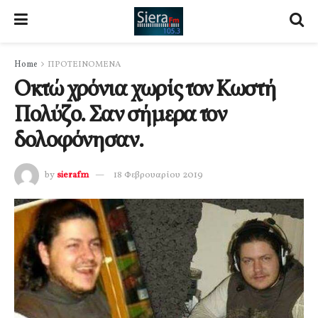
Home
ΠΡΟΤΕΙΝΟΜΕΝΑ
Οκτώ χρόνια χωρίς τον Κωστή
Πολύζο. Σαν σήμερα τον
δολοφόνησαν.
by
sierafm
18 Φεβρουαρίου 2019