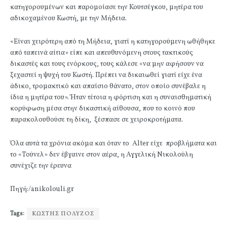
κατηγορουμένων και παρομοίασε την Κουτσέγκου, μητέρα του
αδικοχαμένου Κωστή, με την Μήδεια.
«Είναι χειρότερη από τη Μήδεια, γιατί η κατηγορούμενη ωθήθηκε
από ταπεινά αίτια» είπε και απευθυνόμενη στους τακτικούς
δικαστές και τους ενόρκους, τους κάλεσε «να μην αφήσουν να
ξεχαστεί η ψυχή του Κωστή. Πρέπει να δικαιωθεί γιατί είχε ένα
άδικο, τρομακτικό και απαίσιο θάνατο, στον οποίο συνέβαλε η
ίδια η μητέρα του». Ήταν τέτοια η φόρτιση και η συναισθηματική
κορύφωση μέσα στην δικαστική αίθουσα, που το κοινό που
παρακολουθούσε τη δίκη, ξέσπασε σε χειροκροτήματα.
Όλα αυτά τα χρόνια ακόμα και όταν το Alter είχε προβλήματα και
το «Τούνελ» δεν έβγαινε στον αέρα, η Αγγελική Νικολούλη
συνέχιζε την έρευνα
Πηγή:/anikolouli.gr
Tags:
ΚΩΣΤΗΣ ΠΟΛΥΖΟΣ