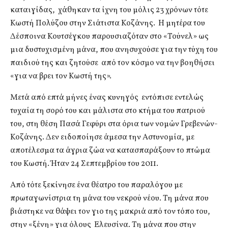
καταιγίδας, χάθηκαν τα ίχνη του μόλις 23 χρόνων τότε
Κωστή Πολύζου στην Σιάτιστα Κοζάνης. Η μητέρα του
Δέσποινα Κουτσέγκου παρουσιαζόταν στο «Τούνελ» ως
μια δυστυχισμένη μάνα, που ανησυχούσε για την τύχη του
παιδιού της και ζητούσε από τον κόσμο να την βοηθήσει
«για να βρει τον Κωστή της».
Μετά από επτά μήνες ένας κυνηγός εντόπισε εντελώς
τυχαία τη σορό του και μάλιστα στο κτήμα του πατριού
του, στη θέση Πασά Γεφύρι στα όρια των νομών Γρεβενών-
Κοζάνης. Δεν ειδοποίησε άμεσα την Αστυνομία, με
αποτέλεσμα τα άγρια ζώα να κατασπαράξουν το πτώμα
του Κωστή. Ήταν 24 Σεπτεμβρίου του 2011.
Από τότε ξεκίνησε ένα θέατρο του παραλόγου με
πρωταγωνίστρια τη μάνα του νεκρού νέου. Τη μάνα που
βιάστηκε να θάψει τον γιο της μακριά από τον τόπο του,
στην «ξένη» για όλους Ελευσίνα. Τη μάνα που στην