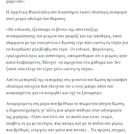
χαμό του».
Η Αγγελική Νικολούλη στο δικαστήριο έκανε ιδιαίτερη αναφορά
στον μικρό αδελφό του θύματος.
«Με ειδικούς εξετάσαμε το βίντεο της συνέντευξης-
αναπαράστασης του μικρού στο γκαράζ και την αποθήκη, όπου
σύμφωνα με την οικογένεια ο Κωστής είχε πάει εκείνη τη νύχτα για
να διορθώσει μία βλάβη στο νερό . Οι ειδικοί, ψυχολόγος,
εγκληματολόγος και αστυνόμος, αποφάνθηκαν ότι ο μικρός ήταν
καλά διαβασμένος. Έδειχνε να αφηγείται ένα μάθημα και δεν
ζούσε όσα έλεγε ότι είχαν γίνει εκείνη τη νύχτα».
Από το ρεπορτάζ της εκπομπής στη γειτονιά του Κωστή προέκυψαν
ιδιαίτερα στοιχεία που έδειχναν ότι ο νέος μπήκε σπίτι του
κουρασμένος για να κοιμηθεί και όχι να ξαναφύγει.
Αναφερόμενη στη μέρα που βρέθηκε το πτώμα του άτυχου Κωστή,
η δημοσιογράφος γι’ άλλη μια φορά στάθηκε στην αδιαφορία
της μητέρας: «Όταν σου λένε ότι το παιδί σου είναι νεκρό,
σκάβεις τη γη με τα νύχια, πας ακόμη και με τα πόδια στο μέρος
που βρέθηκε, ενεργείς σαν μάνα που πονάει… Τις πρώτες στιγμές