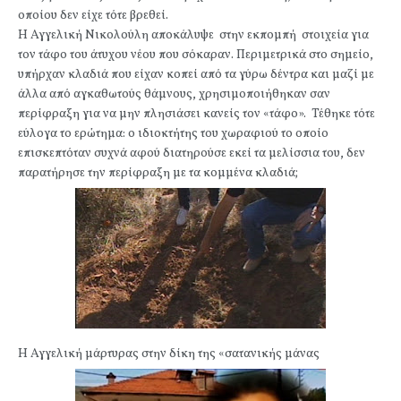
οποίου δεν είχε τότε βρεθεί.
Η Αγγελική Νικολούλη αποκάλυψε στην εκπομπή στοιχεία για
τον τάφο του άτυχου νέου που σόκαραν. Περιμετρικά στο σημείο,
υπήρχαν κλαδιά που είχαν κοπεί από τα γύρω δέντρα και μαζί με
άλλα από αγκαθωτούς θάμνους, χρησιμοποιήθηκαν σαν
περίφραξη για να μην πλησιάσει κανείς τον «τάφο». Τέθηκε τότε
εύλογα το ερώτημα: ο ιδιοκτήτης του χωραφιού το οποίο
επισκεπτόταν συχνά αφού διατηρούσε εκεί τα μελίσσια του, δεν
παρατήρησε την περίφραξη με τα κομμένα κλαδιά;
Η Αγγελική μάρτυρας στην δίκη της «σατανικής μάνας