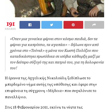
191
SHARES
«Όταν μια γυναίκα φέρνει στον κόσμο παιδιά, δεν τα
φέρνει για καπρίτσιο, τα αγαπάει» – δήλωνε πριν από
χρόνια στο «Τούνελ» η μάνα του Κωστή Πολύζου που
καταδικάστηκε πρωτόδικα σε ισόβια κάθειρξη μαζί με
τον δεύτερο σύζυγό της και πατριό του, για τη δολοφονία
του!
Η έρευνα της Αγγελικής Νικολούλη ξεδίπλωσε το
μπερδεμένο νήμα αυτής της υπόθεσης και έφερε στην
επιφάνεια τη σύγχρονη «Μήδεια» που συγκλόνισε το
πανελλήνιο.
Στις 18 Φεβρουαρίου 2011, εκείνη τη νύχτα της