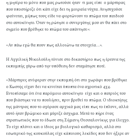
η μητέρα το μόνο που μας ρωτούσε ήταν τι μας είπε ο μάρτυρας
που υποστήριζε ότι κάτι είχε δει τη μοιραία νύχτα. Ανησυχούσε
φαίνεται, μήπως τους είδε να φορτώνουν το πτώμα του παιδιού
στο αυτοκίνητο. Όταν τη ρώτησε ο συνεργάτης μου αν θα πάει στο
σημείο που βρέθηκε το πτώμα του απάντησε»:
«Αν πάω εγώ θα πουν πως αλλοιώνω τα στοιχεία…».
Η Αγγελική Νικολούλη τόνισε στο δικαστήριο πως η έρευνα της
εκπομπής γύρω από την υπόθεση δεν σταμάτησε ποτέ.
«Μάρτυρες ανέφεραν στην εκπομπή ότι στο χωράφι που βρέθηκε
ο Κωστής είχαν δει να κινείται ύποπτα ένα αγροτικό 4χ4.
Εντοπίσαμε ότι ένα παρόμοιο αυτοκίνητο είχε και ο πατριός του
που βιάστηκε να το πουλήσει, πριν βρεθεί το πτώμα. Ο ιδιοκτήτης
της μάντρας που το αγόρασε αρχικά μας είπε πως το έπλυνε, αλλά
αυτό ήταν βρώμικο και μύριζε άσχημα. Μετά το πήρε ένας
στρατιωτικός που το έδωσε στη Σήμανη Θεσσαλονίκης για έλεγχο.
Το είχε πλύνει και ο ίδιος με βιολογικό καθαρισμό, αλλά στο
εσωτερικό της κουκούλας είχε κάποιους λεκέδες που δεν ήξερε αν