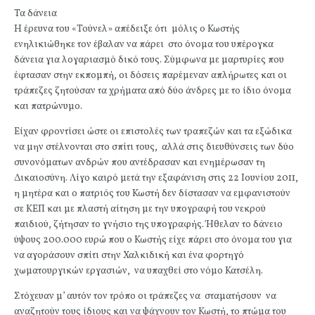
Τα δάνεια
Η έρευνα του «Τούνελ» απέδειξε ότι μόλις ο Κωστής
ενηλικιώθηκε τον έβαλαν να πάρει στο όνομα του υπέρογκα
δάνεια για λογαριασμό δικό τους. Σύμφωνα με μαρτυρίες που
έφτασαν στην εκπομπή, οι δόσεις παρέμεναν απλήρωτες και οι
τράπεζες ζητούσαν τα χρήματα από δύο άνδρες με το ίδιο όνομα
και πατρώνυμο.
Είχαν φροντίσει ώστε οι επιστολές των τραπεζών και τα εξώδικα
να μην στέλνονται στο σπίτι τους, αλλά στις διευθύνσεις των δύο
συνονόματων ανδρών που αντέδρασαν και ενημέρωσαν τη
Δικαιοσύνη. Λίγο καιρό μετά την εξαφάνιση στις 22 Ιουνίου 2011,
η μητέρα και ο πατριός του Κωστή δεν δίστασαν να εμφανιστούν
σε ΚΕΠ και με πλαστή αίτηση με την υπογραφή του νεκρού
παιδιού, ζήτησαν το γνήσιο της υπογραφής. Ήθελαν το δάνειο
ύψους 200.000 ευρώ που ο Κωστής είχε πάρει στο όνομα του για
να αγοράσουν σπίτι στην Χαλκιδική και ένα φορτηγό
χωματουργικών εργασιών, να υπαχθεί στο νόμο Κατσέλη.
Στόχευαν μ’ αυτόν τον τρόπο οι τράπεζες να σταματήσουν να
αναζητούν τους ίδιους και να ψάχνουν τον Κωστή, το πτώμα του