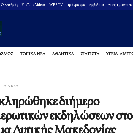
O Σταθμός
YouTube Videos
WEB TV
Πρόγραμμα
Εμβέλεια
Διαφημιστείτε
ΟΣΜΟΣ
ΤΟΠΙΚΑ ΝΕΑ
ΑΘΛΗΤΙΚΑ
ΣΙΑΤΙΣΤΑ
ΥΓΕΙΑ-ΔΙΑΤ
ΥΤΑΙΑ ΝΕΑ
κληρώθηκε διήμερο
ερωτικών εκδηλώσεων στο
μα Δυτικής Μακεδονίας