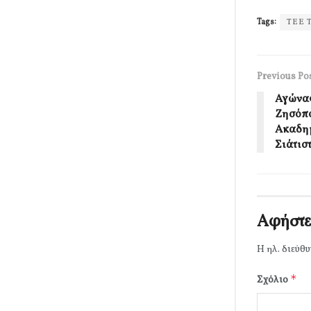
Tags:
ΤΕΕ 
Previous Po
Αγώνας
Ζησόπο
Ακαδημ
Σιάτισ
Αφήστε
Η ηλ. διεύθυ
*
Σχόλιο