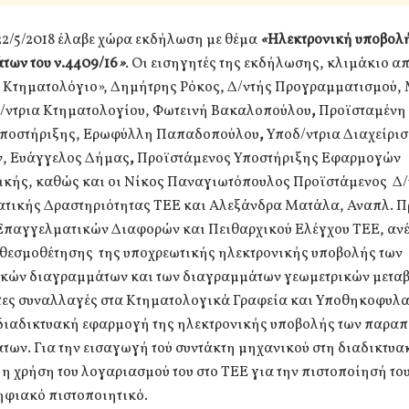
22/5/2018 έλαβε χώρα εκδήλωση με θέμα
«
Ηλεκτρονική υποβολ
των του ν.4409/16
»
. Οι εισηγητές της εκδήλωσης, κλιμάκιο απ
 Κτηματολόγιο», Δημήτρης Ρόκος, Δ/ντής Προγραμματισμού,
/ντρια Κτηματολογίου, Φωτεινή Βακαλοπούλου
,
Προϊσταμένη
Υποστήριξης, Ερωφύλλη Παπαδοπούλου
,
Υποδ/ντρια Διαχείρι
, Ευάγγελος Δήμας
,
Προϊστάμενος Υποστήριξης Εφαρμογών
κής, καθώς και οι Νίκος Παναγιωτόπουλος Προϊστάμενος Δ
τικής Δραστηριότητας ΤΕΕ και Αλεξάνδρα Ματάλα, Αναπλ. Π
Επαγγελματικών Διαφορών και Πειθαρχικού Ελέγχου ΤΕΕ, αν
ς θεσμοθέτησης της υποχρεωτικής ηλεκτρονικής υποβολής των
κών διαγραμμάτων και των διαγραμμάτων γεωμετρικών μεταβ
ες συναλλαγές στα Κτηματολογικά Γραφεία και Υποθηκοφυλα
 διαδικτυακή εφαρμογή της ηλεκτρονικής υποβολής των παρα
των. Για την εισαγωγή τού συντάκτη μηχανικού στη διαδικτυ
 η χρήση του λογαριασμού του στο ΤΕΕ για την πιστοποίησή το
ηφιακό πιστοποιητικό.