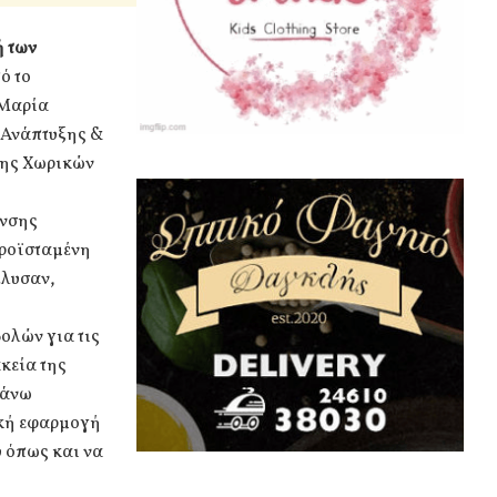
ή των
ό το
 Μαρία
 Ανάπτυξης &
σης Χωρικών
/νσης
ροϊσταμένη
έλυσαν,
ολών για τις
κεία της
πάνω
ακή εφαρμογή
υ όπως και να