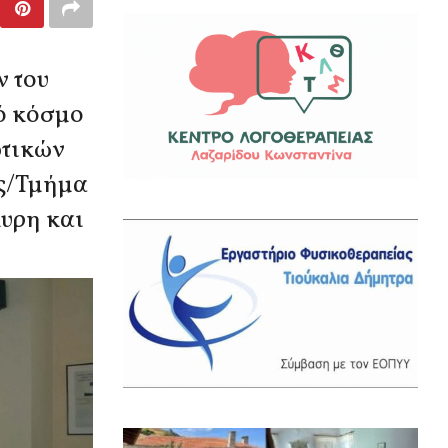
 του
κό κόσμο
ωτικών
ας/Τμήμα
υρη και