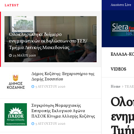
Ακούστε Live
LATEST
Ολοκληρώθηκε διήμερο
ενημερωτικών εκδηλώσεων στο ΤΕΕ/
Τμήμα Δυτικής Μακεδονίας
ΕΛΛΑΔΑ-Κ
23 ΜΑΪ́ΟΥ 2018
VIDEOS
Δήμος Κοζάνης: Ευχαριστήριο της
Δομής Συσσιτίου
Home
ΤΕΛΕ
5 ΑΥΓΟΎΣΤΟΥ 2026
Ολο
Συγκρότηση Νομαρχιακής
Επιτροπής Εκλογικού Αγώνα
ενημ
ΠΑΣΟΚ Κίνημα Αλλαγής Κοζάνης
5 ΑΥΓΟΎΣΤΟΥ 2026
Τμή