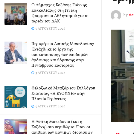
Ο Δήμαρχος Κοζάνης Γιάννης
Κοκκαλιάρης στη Γενική
by
si
Γραμματεία Αθλητισμού για το
ταρτάν του ΔΑΚ
5 ΑΥΓΟΎΣΤΟΥ 2026
Περιφέρεια Δυτικής Μακεδονίας:
Εντάχθηκε το έργο της
αποκατάστασης των υποδομών
άρδευσης και ύδρευσης στην
Πεντάβρυσο Καστοριάς
5 ΑΥΓΟΎΣΤΟΥ 2026
Φιλοζωικό Μπαζάρ του Συλλόγου
Σιάτιστας «Η ΕΥΘΥΝΗ» στην
Πλατεία Γεράνειας
5 ΑΥΓΟΎΣΤΟΥ 2026
Η Δυτική Μακεδονία (και η
Κοζάνη) στο περιθώριο: Όταν οι
αριθμοί των μόνιμων διορισμών