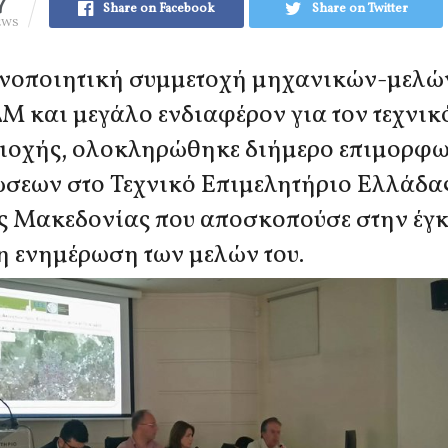
7
Share on Facebook
Share on Twitter
EWS
νοποιητική συμμετοχή μηχανικών-μελών
Μ και μεγάλο ενδιαφέρον για τον τεχνι
ριοχής, ολοκληρώθηκε διήμερο επιμορφ
σεων στο Τεχνικό Επιμελητήριο Ελλάδ
ς Μακεδονίας που αποσκοπούσε στην έγκ
η ενημέρωση των μελών του.