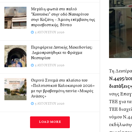
Μεγάλη φωτιά στο παλιό
“Κουτούκι” στην οδό Ναυαρίνου
στην Κοζάνη – Άμεση επέμβαση της
πυροσβεστικής. Βίντεο
5 ΑΥΓΟΎΣΤΟΥ 2026
Περιφέρεια Δυτικής Μακεδονίας:
Δημοπρατήθηκε το Φράγμα
Νεστορίου
5 ΑΥΓΟΎΣΤΟΥ 2026
Τη Δευτέρ
Ν.4495/201
Θερινό Σινεμά στο πλαίσιο του
«Πολιτιστικού Καλοκαιριού 2026»
διατάξεις»
με την βραβευμένη ταινία «Μικρές
νσης Επαγ
Ανάσες»
ΤΕΕ για τ
5 ΑΥΓΟΎΣΤΟΥ 2026
ΤΕΕ διαχε
νόμου Ν.44
LOAD MORE
εκδήλωσης