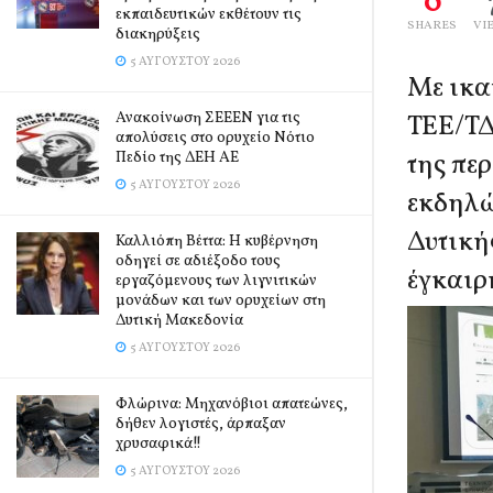
0
εκπαιδευτικών εκθέτουν τις
SHARES
VI
διακηρύξεις
5 ΑΥΓΟΎΣΤΟΥ 2026
Με ικα
Ανακοίνωση ΣΕΕΕΝ για τις
ΤΕΕ/ΤΔ
απολύσεις στο ορυχείο Νότιο
της πε
Πεδίο της ΔΕΗ ΑΕ
5 ΑΥΓΟΎΣΤΟΥ 2026
εκδηλώ
Δυτική
Καλλιόπη Βέττα: Η κυβέρνηση
οδηγεί σε αδιέξοδο τους
έγκαιρ
εργαζόμενους των λιγνιτικών
μονάδων και των ορυχείων στη
Δυτική Μακεδονία
5 ΑΥΓΟΎΣΤΟΥ 2026
Φλώρινα: Μηχανόβιοι απατεώνες,
δήθεν λογιστές, άρπαξαν
χρυσαφικά!!
5 ΑΥΓΟΎΣΤΟΥ 2026