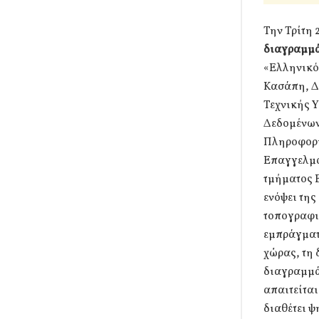
Την Τρίτη 
διαγραμμά
«Ελληνικό
Κασάπη, Δ
Τεχνικής 
Δεδομένων
Πληροφορι
Επαγγελμα
τμήματος 
ενόψει τη
τοπογραφι
εμπράγματ
χώρας, τη
διαγραμμά
απαιτείται
διαθέτει ψ