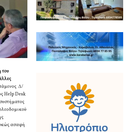
 του
άλλες
στάμενος Δ/
ς Help Desk
 συστήματος
πολεοδομικού
ης
αρκώς ασαφή