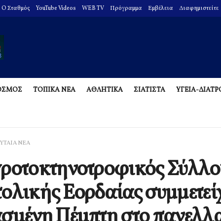
O Σταθμός
YouTube Videos
WEB TV
Πρόγραμμα
Εμβέλεια
Διαφημιστείτε
ΟΣΜΟΣ
ΤΟΠΙΚΑ ΝΕΑ
ΑΘΛΗΤΙΚΑ
ΣΙΑΤΙΣΤΑ
ΥΓΕΙΑ-ΔΙΑΤ
ΥΤΑΙΑ ΝΕΑ
ροτοκτηνοτροφικός Σύλλο
ολικής Εορδαίας συμμετείχ
σμένη Πέμπτη στο πανελλ