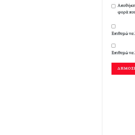
Αποθήκευ
φορά που
Επιθυμώ να 
Επιθυμώ να 