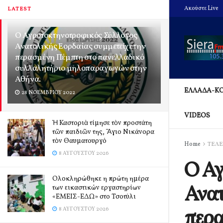
Ακούστε Live
LATEST
Ο Αγροτοκτηνοτροφικός Σύλλογος
Ανατολικής Εορδαίας συμμετείχε την
περασμένη Πέμπτη στο πανελλαδικό
συλλαλητήριο μηλοπαραγωγών στην
Αθήνα.
ΕΛΛΑΔΑ-Κ
28 ΝΟΕΜΒΡΊΟΥ 2022
VIDEOS
Ἡ Καστοριὰ τίμησε τὸν προστάτη
τῶν παιδιῶν της, Ἅγιο Νικάνορα
τὸν Θαυματουργό
Home
ΤΕΛΕ
8 ΑΥΓΟΎΣΤΟΥ 2026
Ο Αγ
Ολοκληρώθηκε η πρώτη ημέρα
Ανατ
των εικαστικών εργαστηρίων
«ΕΜΕΙΣ-ΕΔΩ» στο Τσοτύλι
περα
8 ΑΥΓΟΎΣΤΟΥ 2026