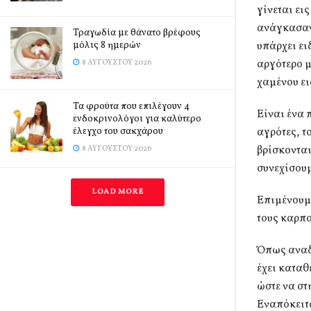
γίνεται ει
ανάγκασαν 
Τραγωδία με θάνατο βρέφους
μόλις 8 ημερών
υπάρχει ει
αργότερο μ
8 ΑΥΓΟΎΣΤΟΥ 2026
χαμένου ε
Τα φρούτα που επιλέγουν 4
Είναι ένα 
ενδοκρινολόγοι για καλύτερο
έλεγχο του σακχάρου
αγρότες, τ
βρίσκονται
8 ΑΥΓΟΎΣΤΟΥ 2026
συνεχίσουμ
LOAD MORE
Επιμένουμε
τους καρπο
Όπως αναδ
έχει καταθ
ώστε να στ
Εναπόκειτα