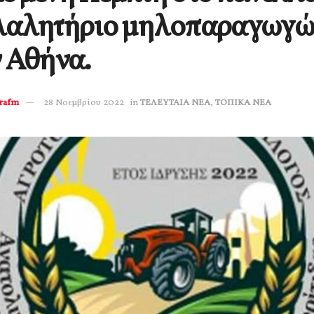
λαλητήριο μηλοπαραγωγώ
 Αθήνα.
erafm
28 Νοεμβρίου 2022
in
ΤΕΛΕΥΤΑΙΑ ΝΕΑ
,
ΤΟΠΙΚΑ ΝΕΑ