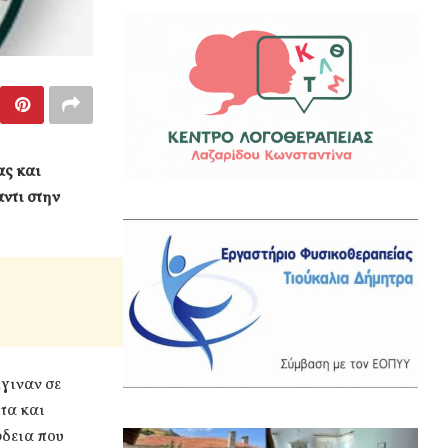
ας και
ντι στην
έγιναν σε
τα και
ρδεια που