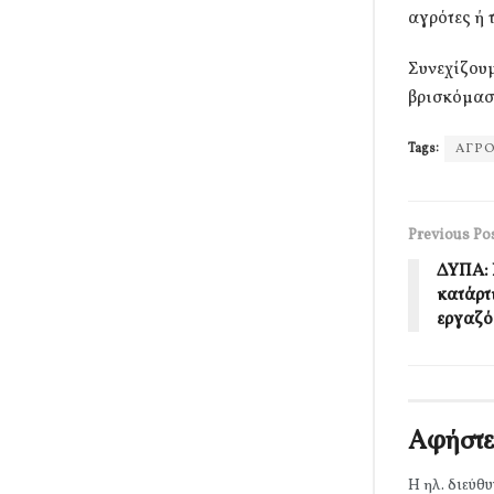
αγρότες ή 
Συνεχίζουμ
βρισκόμασ
Tags:
ΑΓΡΟ
Previous Po
ΔΥΠΑ: 
κατάρτ
εργαζό
Αφήστε
Η ηλ. διεύθυ