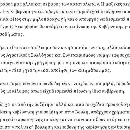
ς βάρος μας αλλά και σε βάρος των καταναλωτών. Η μαζικές κι
την Κυβέρνηση να αποδεχτεί και να παραδεχτεί το οξυμένο π
δικά φέτος στην μηλοπαραγωγή και ο υπουργός να δεσμευτεί π
έχρι 15 Δεκεμβρίου θα υπάρξει ανακοίνωση της Κυβέρνησης γι
ισοδήματος.
πρώτο θετικό αποτέλεσμα των κινητοποιήσεων μας, αλλά καλο
ους Αγροτικούς Συλλόγους και Συνεταιρισμούς να μην εφησυχά
 σε αγωνιστική εγρήγορση, με επιμονή και αποφασιστικότητα
ε την πίεση για την ικανοποίηση των αιτημάτων μας.
 να παραμείνουν οι συνδεδεμένες ενισχύσεις στα μήλα, τα ροδ
ύς με κέλυφος όπως είχε δεσμευθεί πέρυσι η ίδια κυβέρνηση.
είχτηκε από την συζήτηση αλλά και από το σχέδιο προϋπολογ
έσει η κυβέρνηση για συζήτηση στην Βουλή, υπάρχουν χρήματα
ηριχτεί ο πρωτογενής τομέας και να ικανοποιηθούν τα άμεσα α
ι στην πολιτική βούληση και ευθύνη της κυβέρνησης αν θα στη