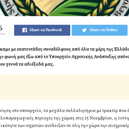
6
Share on Facebook
Share on Twitter
EWS
καμε με εκατοντάδες συναδέλφους από όλα τα μέρη της Ελλάδ
ην φωνή μας έξω από το Υπουργείο Αγροτικής Ανάπτυξης απένα
ου γεννά τα αδιέξοδά μας.
ίηση στο υπουργείο, τα μεγάλα συλλαλητήρια με τρακτέρ που 
ηλοπαραγωγικές περιοχές της χώρας στις 15 Νοεμβρίου, η ενότη
κότητα των αγροτών ανέδειξαν σε όλη την χώρα την αισχροκέ