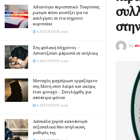
συλ
Αδιανόητο περιστατικό: Τουρίστας
ρώτησε πόσο κοστίζει για να
ασελγήσει σε ένα 10χρονο
στην
κοριτσάκι
8 ΑΥΓΟΎΣΤΟΥ 2026
by
si
Στη φυλακή 66χρονος –
Αυνανιζόταν μπροστά σε ανήλικη
8 ΑΥΓΟΎΣΤΟΥ 2026
Μοναχός μαχαίρωσε εργαζόμενο
στη Μονή στον λαιμό και ακόμη
έναν μοναχό – Συνελήφθη για
απόπειρα φόνου
8 ΑΥΓΟΎΣΤΟΥ 2026
Δασκάλα χορού κακοποίησε
σεξουαλικά δύο ανήλικους
μαθητές της