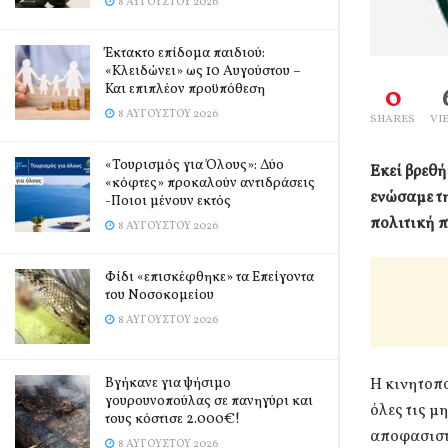
8 ΑΥΓΟΎΣΤΟΥ 2026
Έκτακτο επίδομα παιδιού:
«Κλειδώνει» ως 10 Αυγούστου –
Και επιπλέον προϋπόθεση
0
8 ΑΥΓΟΎΣΤΟΥ 2026
SHARES
VI
«Τουρισμός για Όλους»: Δύο
Εκεί βρεθή
«κόφτες» προκαλούν αντιδράσεις
ενώσαμε τ
-Ποιοι μένουν εκτός
πολιτική π
8 ΑΥΓΟΎΣΤΟΥ 2026
Φίδι «επισκέφθηκε» τα Επείγοντα
του Νοσοκομείου
8 ΑΥΓΟΎΣΤΟΥ 2026
Βγήκανε για ψήσιμο
Η κινητοπο
γουρουνοπούλας σε πανηγύρι και
όλες τις μ
τους κόστισε 2.000€!
αποφασιστι
8 ΑΥΓΟΎΣΤΟΥ 2026