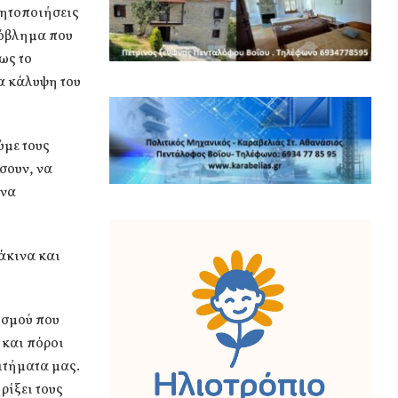
νητοποιήσεις
ρόβλημα που
ως το
α κάλυψη του
ύμε τους
σουν, να
 να
άκινα και
ισμού που
 και πόροι
ιτήματα μας.
ρίξει τους