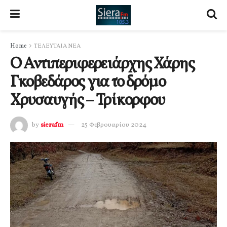
Home
ΤΕΛΕΥΤΑΙΑ ΝΕΑ
Ο Αντιπεριφερειάρχης Χάρης
Γκοβεδάρος για το δρόμο
Χρυσαυγής – Τρίκορφου
by
sierafm
25 Φεβρουαρίου 2024