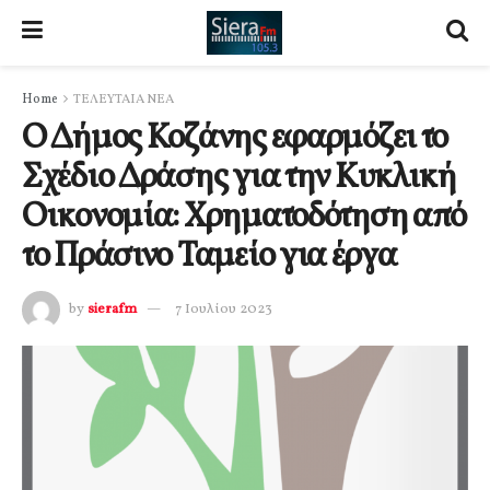
Home
ΤΕΛΕΥΤΑΙΑ ΝΕΑ
Ο Δήμος Κοζάνης εφαρμόζει το
Σχέδιο Δράσης για την Κυκλική
Οικονομία: Χρηματοδότηση από
το Πράσινο Ταμείο για έργα
by
sierafm
7 Ιουλίου 2023