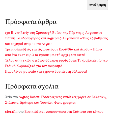
Αναζήτηση
Πρόσφατα άρθρα
13o River Party στη Χρυσαυγή Βοΐου, την Πέμπτη 13 Αυγούστου
Στα ύψη ο υδράργυρος και σήμερα 9 Αυγούστου – Έως 39 βαθμούς
και ισχυροί άνεμοι στο Αιγαίο
Τρεις συλλήψεις για τις φωτιές σε Κορινθία και Λέσβο – Πάνω
από ένα εκατ. ευρώ τα πρόστιμα από αρχές του 2026
Τέλος στην εκτός σχεδίου δόμηση χωρίς όρια: Τι προβλέπει το νέο
Ειδικό Χωροταξικό για τον τουρισμό
Παρολίγον μοιραία για 8χρονο βουτιά στη θάλασσα!
Πρόσφατα σχόλια
Xris
στο
Δήμος Βοΐου: Τέσσερις νέες παιδικές χαρές σε Γαλατινή,
Σιάτιστα, Εράτυρα και Τσοτύλι. Φωτογραφίες
sierafm
στο
Ενοικιάζεται γκαρσονιέρα στη Σιάτιστα στο κέντρο