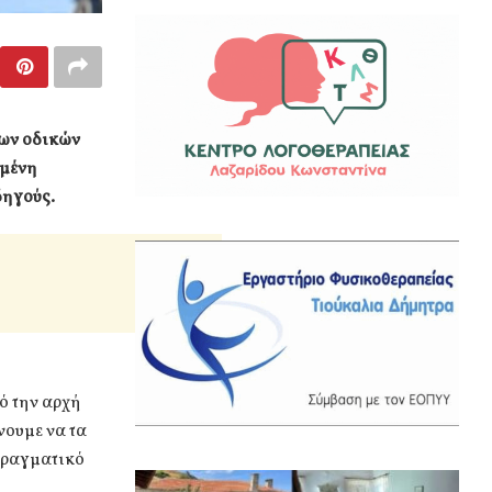
έων οδικών
ιμένη
δηγούς.
ό την αρχή
νουμε να τα
 πραγματικό