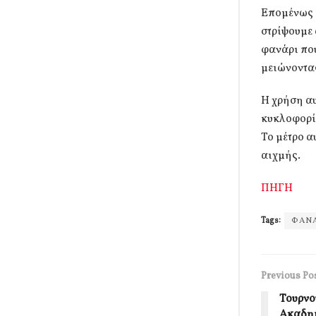
Επομένως ο
στρίψουμε 
φανάρι που
μειώνοντας
Η χρήση αυ
κυκλοφορί
Το μέτρο 
αιχμής.
ΠΗΓΗ
Tags:
ΦΑΝ
Previous Po
Τουρνο
Ακαδημ