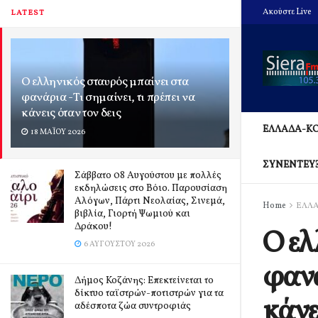
Ακούστε Live
LATEST
Ο ελληνικός σταυρός μπαίνει στα
φανάρια -Τι σημαίνει, τι πρέπει να
κάνεις όταν τον δεις
ΕΛΛΑΔΑ-Κ
18 ΜΑΪ́ΟΥ 2026
ΣΥΝΕΝΤΕΥ
Σάββατο 08 Αυγούστου με πολλές
εκδηλώσεις στο Βόιο. Παρουσίαση
Αλόγων, Πάρτι Νεολαίας, Σινεμά,
Home
ΕΛΛ
βιβλία, Γιορτή Ψωμιού και
Δράκου!
Ο ελ
6 ΑΥΓΟΎΣΤΟΥ 2026
φανά
Δήμος Κοζάνης: Επεκτείνεται το
δίκτυο ταϊστρών-ποτιστρών για τα
κάνε
αδέσποτα ζώα συντροφιάς