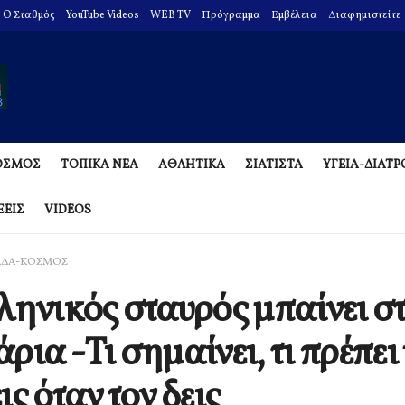
O Σταθμός
YouTube Videos
WEB TV
Πρόγραμμα
Εμβέλεια
Διαφημιστείτε
ΟΣΜΟΣ
ΤΟΠΙΚΑ ΝΕΑ
ΑΘΛΗΤΙΚΑ
ΣΙΑΤΙΣΤΑ
ΥΓΕΙΑ-ΔΙΑΤ
ΞΕΙΣ
VIDEOS
ΑΔΑ-ΚΟΣΜΟΣ
ληνικός σταυρός μπαίνει σ
ρια -Τι σημαίνει, τι πρέπει
ις όταν τον δεις