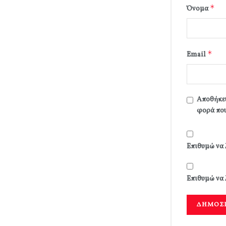
*
Όνομα
*
Email
Αποθήκευ
φορά που
Επιθυμώ να 
Επιθυμώ να 