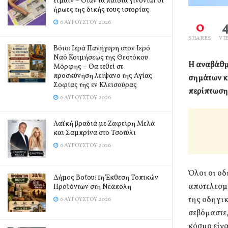
είμαι» – Όταν τα παιδιά γίνονται οι
ήρωες της δικής τους ιστορίας
0
6 ΑΥΓΟΎΣΤΟΥ 2026
SHARES
VI
Βόιο: Ιερά Πανήγυρη στον Ιερό
Ναό Κοιμήσεως της Θεοτόκου
Η αναβάθμι
Μόρφης – Θα τεθεί σε
προσκύνηση λείψανο της Αγίας
σημάτων κ
Σοφίας της εν Κλεισούρας
περίπτωση 
6 ΑΥΓΟΎΣΤΟΥ 2026
Λαϊκή βραδιά με Ζαφείρη Μελά
και Σαμπρίνα στο Τσοτύλι
6 ΑΥΓΟΎΣΤΟΥ 2026
Όλοι οι οδ
Δήμος Βοΐου: 1η Έκθεση Τοπικών
αποτελεσμ
Προϊόντων στη Νεάπολη
της οδηγι
6 ΑΥΓΟΎΣΤΟΥ 2026
σεβόμαστε,
κόσμο είνα