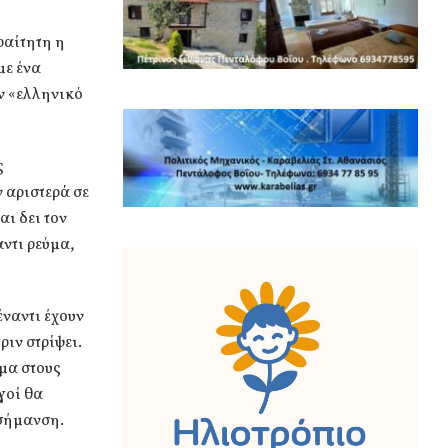
ραίτητη η
με ένα
ν «ελληνικό
ς
ν αριστερά σε
αι δει τον
αντι ρεύμα,
έναντι έχουν
ριν στρίψει.
μα στους
γοί θα
 σήμανση.