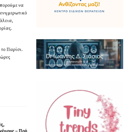
μπορούμε να
 ενημερωτικό
άλεια,
ορίας.
το Παρίσι.
 ώρες
ές,
ανέμους – Πού