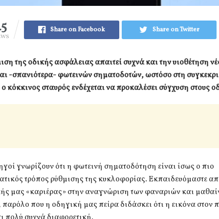
45
Share on Facebook
Share on Twitter
EWS
ση της οδικής ασφάλειας απαιτεί συχνά και την υιοθέτηση ν
αι -σπανιότερα- φωτεινών σηματοδοτών, ωστόσο στη συγκεκρ
ο κόκκινος σταυρός ενδέχεται να προκαλέσει σύγχυση στους ο
ηγοί γνωρίζουν ότι η φωτεινή σηματοδότηση είναι ίσως ο πιο
ατικός τρόπος ρύθμισης της κυκλοφορίας. Εκπαιδευόμαστε απ
κής μας «καριέρας» στην αναγνώριση των φαναριών και μαθαί
 παρόλο που η οδηγική μας πείρα διδάσκει ότι η εικόνα στον
ι πολύ συχνά διαφορετική.