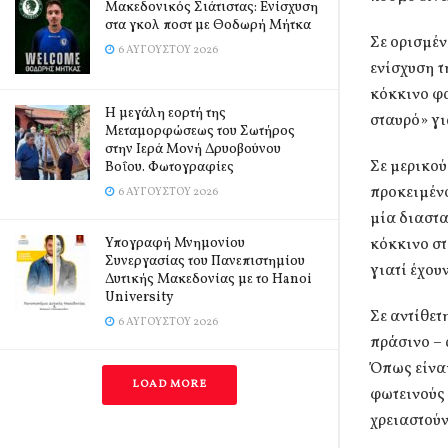
Μακεδονικός Σιάτιστας: Ενίσχυση
στα γκολ ποστ με Θοδωρή Μήτκα
Σε ορισμέ
6 ΑΥΓΟΎΣΤΟΥ 2026
ενίσχυση τ
κόκκινο φα
Η μεγάλη εορτή της
σταυρό» γι
Μεταμορφώσεως του Σωτήρος
στην Ιερά Μονή Δρυοβούνου
Σε μερικού
Βοΐου. Φωτογραφίες
προκειμένο
6 ΑΥΓΟΎΣΤΟΥ 2026
μία διαστα
κόκκινο στ
Υπογραφή Μνημονίου
Συνεργασίας του Πανεπιστημίου
γιατί έχου
Δυτικής Μακεδονίας με το Hanoi
University
Σε αντίθετ
6 ΑΥΓΟΎΣΤΟΥ 2026
πράσινο – 
Όπως είναι
LOAD MORE
φωτεινούς 
χρειαστούν