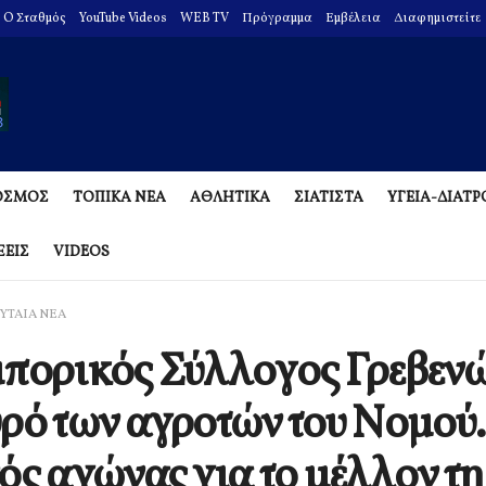
O Σταθμός
YouTube Videos
WEB TV
Πρόγραμμα
Εμβέλεια
Διαφημιστείτε
ΟΣΜΟΣ
ΤΟΠΙΚΑ ΝΕΑ
ΑΘΛΗΤΙΚΑ
ΣΙΑΤΙΣΤΑ
ΥΓΕΙΑ-ΔΙΑΤ
ΞΕΙΣ
VIDEOS
ΥΤΑΙΑ ΝΕΑ
πορικός Σύλλογος Γρεβενώ
ρό των αγροτών του Νομού.
ός αγώνας για το μέλλον τη