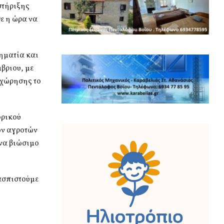
στήριξης
ε η ώρα να
ηματία και
βριου, με
αχώρησης το
ορικού
ων αγροτών
ένα βιώσιμο
ασπιστούμε