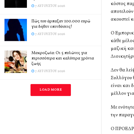
κόστος παρ
7 ΑΥΓΟΎΣΤΟΥ 2026
αποτελούν
ακουστεί κ
Πώς του άρπαξαν 100.000 ευρώ
για δήθεν επενδύσεις!
Ο Εμπορικ
7 ΑΥΓΟΎΣΤΟΥ 2026
κάθε μέλος
μαζική κα
Mακροζωία: Οι 5 πυλώνες για
Διοικητήρι
περισσότερα και καλύτερα χρόνια
ζωής
Δεν θα λεί
7 ΑΥΓΟΎΣΤΟΥ 2026
Συλλόγου θ
είναι και 
LOAD MORE
μέλλον για
Με ενότητ
την παραγω
Ο ΠΡΟΕΔ