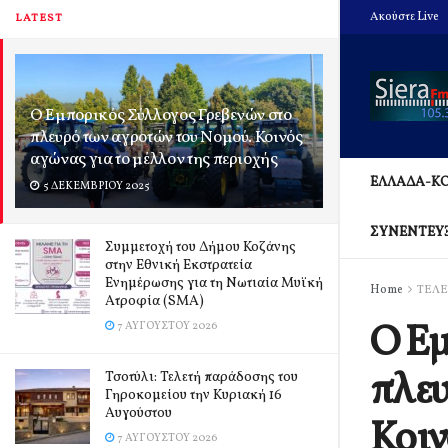
Ακούστε Live
LATEST
Ο Εμπορικός Σύλλογος Γρεβενών στο
πλευρό των αγροτών του Νομού. Κοινός
αγώνας για το μέλλον της περιοχής
ΕΛΛΑΔΑ-Κ
5 ΔΕΚΕΜΒΡΊΟΥ 2025
ΣΥΝΕΝΤΕΥ
Συμμετοχή του Δήμου Κοζάνης
στην Εθνική Εκστρατεία
Ενημέρωσης για τη Νωτιαία Μυϊκή
Home
ΤΕΛΕ
Ατροφία (SMA)
Ο Εμ
7 ΑΥΓΟΎΣΤΟΥ 2026
πλευ
Τσοτύλι: Τελετή παράδοσης του
Γηροκομείου την Κυριακή 16
Αυγούστου
Κοιν
7 ΑΥΓΟΎΣΤΟΥ 2026