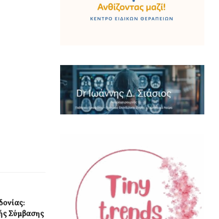
δονίας:
ής Σύμβασης