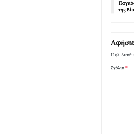
Παγκόσ
της Βί
Αφήστε
Η ηλ. διεύθυ
*
Σχόλιο