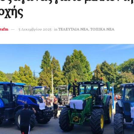
οχής
erafm
5 Δεκεμβρίου 2025
in
ΤΕΛΕΥΤΑΙΑ ΝΕΑ
,
ΤΟΠΙΚΑ ΝΕΑ