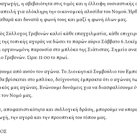
αγωγής, η αβεβαιότητα στις τιμές και η έλλειψη ουσιαστικής 
 απειλή για ολόκληρη την οικονομική αλυσίδα του Νομού. Ήρθ
αθαρά και δυνατά η φωνή τους και μαζί η φωνή όλων μας.
ός Σύλλογος Γρεβενών καλεί κάθε επαγγελματία, κάθε επιχειρ
 της τοπικής αγοράς να δώσει το παρών αύριο Σάββατο 6 Δεκέμ
ι οργανωμένη παρουσία στο μπλόκο της Σιάτιστας. Σημείο αν
ο Γρεβενών. Ώρα: 11:00 το πρωί.
ψουμε από αυτόν τον αγώνα. Το Διοικητικό Συμβούλιο του Εμπ
α βρίσκεται στο μπλόκο, δείχνοντας έμπρακτα ότι ο αγώνας τ
δικός μας αγώνας. Ενώνουμε δυνάμεις για να διασφαλίσουμε 
 τον Νομό μας.
α, αποφασιστικότητα και συλλογική δράση, μπορούμε να υπερ
γή, την αγορά και την προοπτική του τόπου μας.
ΡΟΣ