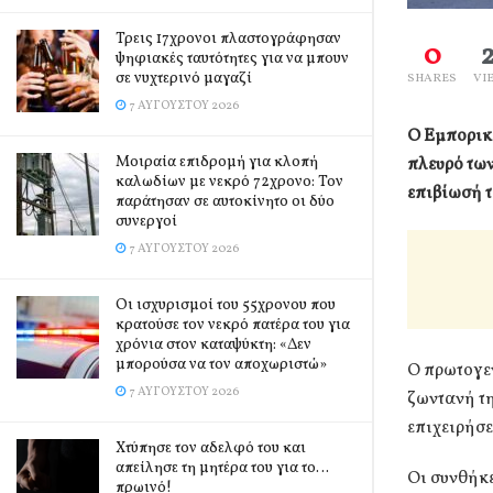
Τρεις 17χρονοι πλαστογράφησαν
0
ψηφιακές ταυτότητες για να μπουν
σε νυχτερινό μαγαζί
SHARES
VI
7 ΑΥΓΟΎΣΤΟΥ 2026
Ο Εμπορικό
Μοιραία επιδρομή για κλοπή
πλευρό των
καλωδίων με νεκρό 72χρονο: Τον
επιβίωσή τ
παράτησαν σε αυτοκίνητο οι δύο
συνεργοί
7 ΑΥΓΟΎΣΤΟΥ 2026
Οι ισχυρισμοί του 55χρονου που
κρατούσε τον νεκρό πατέρα του για
χρόνια στον καταψύκτη: «Δεν
μπορούσα να τον αποχωριστώ»
Ο πρωτογεν
7 ΑΥΓΟΎΣΤΟΥ 2026
ζωντανή τη
επιχειρήσε
Χτύπησε τον αδελφό του και
απείλησε τη μητέρα του για το…
Οι συνθήκε
πρωινό!