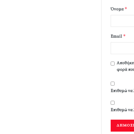
*
Όνομα
*
Email
Αποθήκευ
φορά που
Επιθυμώ να 
Επιθυμώ να 