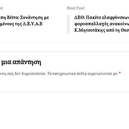
st
Next Post
πη Βέττα: Συνάντηση με
ΔΕΘ: Πακέτο ελαφρύνσεων
μένους της Δ.Ε.Υ.Α.Ε
φοροαπαλλαγές ανακοίνω
Κ.Μητσοτάκης από τη Θε
 μια απάντηση
*
νση σας δεν δημοσιεύεται.
Τα υποχρεωτικά πεδία σημειώνονται με