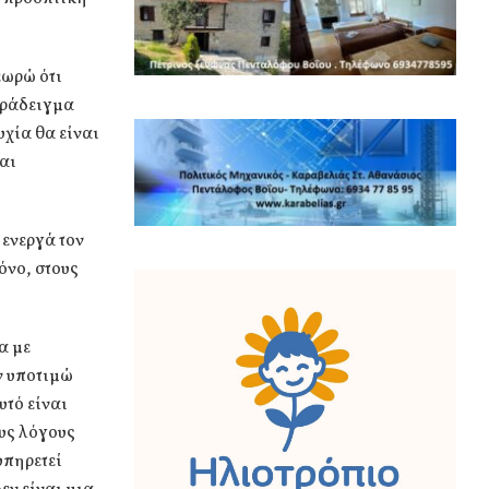
εωρώ ότι
αράδειγμα
υχία θα είναι
αι
 ενεργά τον
όνο, στους
α με
ν υποτιμώ
τό είναι
υς λόγους
υπηρετεί