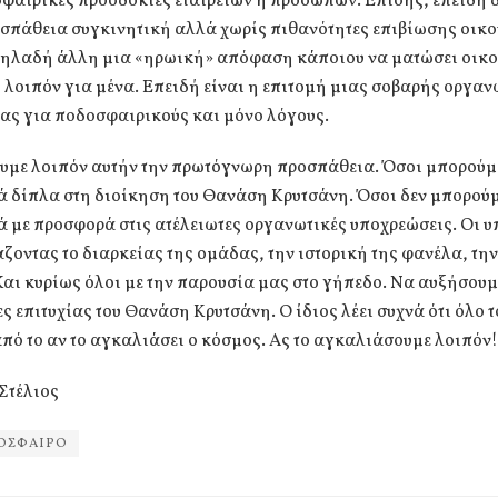
αιρικές προσδοκίες εταιρειών ή προσώπων. Επίσης, επειδή δ
σπάθεια συγκινητική αλλά χωρίς πιθανότητες επιβίωσης οικο
 δηλαδή άλλη μια «ηρωική» απόφαση κάποιου να ματώσει οικ
λοιπόν για μένα. Επειδή είναι η επιτομή μιας σοβαρής οργαν
ας για ποδοσφαιρικούς και μόνο λόγους.
ουμε λοιπόν αυτήν την πρωτόγνωρη προσπάθεια. Όσοι μπορούμ
ά δίπλα στη διοίκηση του Θανάση Κρυτσάνη. Όσοι δεν μπορού
 με προσφορά στις ατέλειωτες οργανωτικές υποχρεώσεις. Οι 
ζοντας το διαρκείας της ομάδας, την ιστορική της φανέλα, την
Και κυρίως όλοι με την παρουσία μας στο γήπεδο. Να αυξήσουμε
ς επιτυχίας του Θανάση Κρυτσάνη. Ο ίδιος λέει συχνά ότι όλο 
από το αν το αγκαλιάσει ο κόσμος. Ας το αγκαλιάσουμε λοιπόν!
Στέλιος
ΟΣΦΑΙΡΟ