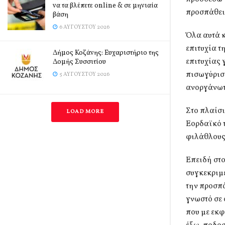
να τα βλέπετε online & σε μηνιαία
προσπάθει
βάση
6 ΑΥΓΟΎΣΤΟΥ 2026
Όλα αυτά κ
επιτυχία τ
Δήμος Κοζάνης: Ευχαριστήριο της
επιτυχίας 
Δομής Συσσιτίου
πισωγύρισ
5 ΑΥΓΟΎΣΤΟΥ 2026
ανοργάνωτ
Στο πλαίσι
LOAD MORE
Εορδαϊκό 
φιλάθλους
Επειδή στο
συγκεκριμ
την προσπ
γνωστό σε
που με εκφ