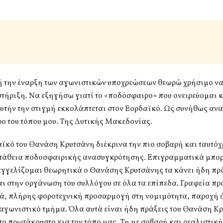
 την έναρξη των αγωνιστικών υποχρεώσεων θεωρώ χρήσιμο ν
στήριξη. Να εξηγήσω γιατί το «ποδόσφαιρο» που ονειρεύομαι κ
υτήν την στιγμή εκκολάπτεται στον Εορδαϊκό. Ως συνήθως αν
ο του τόπου μου. Της Δυτικής Μακεδονίας.
ϊκό του Θανάση Κρυτσάνη διέκρινα την πιο σοβαρή και ταυτόχ
πάθεια ποδοσφαιρικής ανασυγκρότησης. Επιγραμματικά μπο
αγγελίζομαι θεωρητικά ο Θανάσης Κρυτσάνης τα κάνει ήδη πρά
ι στην οργάνωση του συλλόγου σε όλα τα επίπεδα. Γραφεία πρ
κά, πλήρης φοροτεχνική προσαρμογή στη νομιμότητα, παροχή 
αγωνιστικό τμήμα. Όλα αυτά είναι ήδη πράξεις του Θανάση Κ
ο πρωτάκουστο για τον τόπο μας. Τη με σοβαρή και ρεαλιστικ