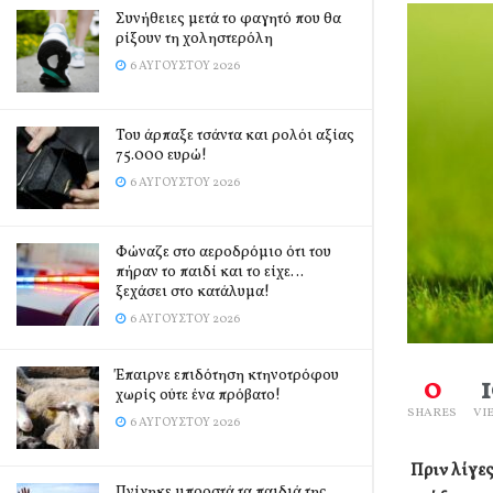
Συνήθειες μετά το φαγητό που θα
ρίξουν τη χοληστερόλη
6 ΑΥΓΟΎΣΤΟΥ 2026
Του άρπαξε τσάντα και ρολόι αξίας
75.000 ευρώ!
6 ΑΥΓΟΎΣΤΟΥ 2026
Φώναζε στο αεροδρόμιο ότι του
πήραν το παιδί και το είχε…
ξεχάσει στο κατάλυμα!
6 ΑΥΓΟΎΣΤΟΥ 2026
Έπαιρνε επιδότηση κτηνοτρόφου
0
χωρίς ούτε ένα πρόβατο!
SHARES
VI
6 ΑΥΓΟΎΣΤΟΥ 2026
Πριν λίγε
Πνίγηκε μπροστά τα παιδιά της