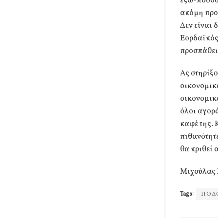
έξω-ποδοσφ
ακόμη προ
Δεν είναι
Εορδαϊκός 
προσπάθει
Ας στηρίξ
οικονομικ
οικονομικά
όλοι αγορά
καφέ της. 
πιθανότητε
θα κριθεί 
Μιχούλας 
Tags:
ΠΟΔ