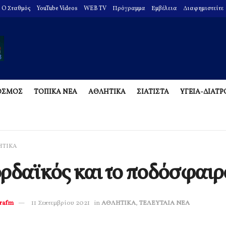
O Σταθμός
YouTube Videos
WEB TV
Πρόγραμμα
Εμβέλεια
Διαφημιστείτε
ΟΣΜΟΣ
ΤΟΠΙΚΑ ΝΕΑ
ΑΘΛΗΤΙΚΑ
ΣΙΑΤΙΣΤΑ
ΥΓΕΙΑ-ΔΙΑΤ
ΗΤΙΚΑ
ρδαϊκός και το ποδόσφαιρ
erafm
11 Σεπτεμβρίου 2021
in
ΑΘΛΗΤΙΚΑ
,
ΤΕΛΕΥΤΑΙΑ ΝΕΑ