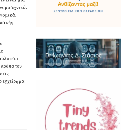
εν είναι μια
νομοτεχνικά.
ονομικά.
ωτικής
ε
με
υπόλοιποι
 κούπα του
 τις
το εγχείρημα