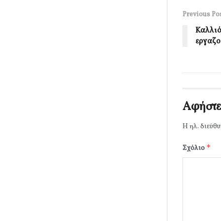
Previous Po
Καλλιό
εργαζο
Αφήστε
Η ηλ. διεύθυ
*
Σχόλιο