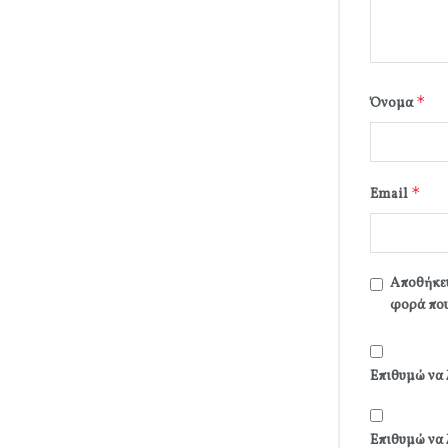
*
Όνομα
*
Email
Αποθήκευ
φορά που
Επιθυμώ να 
Επιθυμώ να 