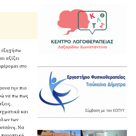
α εξηγήσω
αι αξίζει
αφέρομαι στο
ρονα την πιο
ρώ να πω πως
ξεις.
αγματικά και
όλων των
ρυτσάνη. Να
ή προοπτική