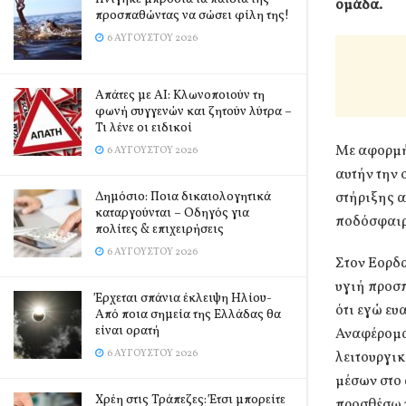
ομάδα.
προσπαθώντας να σώσει φίλη της!
6 ΑΥΓΟΎΣΤΟΥ 2026
Απάτες με AI: Κλωνοποιούν τη
φωνή συγγενών και ζητούν λύτρα –
Τι λένε οι ειδικοί
Με αφορμή
6 ΑΥΓΟΎΣΤΟΥ 2026
αυτήν την 
Δημόσιο: Ποια δικαιολογητικά
στήριξης α
καταργούνται – Οδηγός για
ποδόσφαιρ
πολίτες & επιχειρήσεις
6 ΑΥΓΟΎΣΤΟΥ 2026
Στον Εορδα
υγιή προσ
Έρχεται σπάνια έκλειψη Ηλίου-
ότι εγώ ευ
Από ποια σημεία της Ελλάδας θα
είναι ορατή
Αναφέρομα
6 ΑΥΓΟΎΣΤΟΥ 2026
λειτουργι
μέσων στο 
Χρέη στις Τράπεζες: Έτσι μπορείτε
προσθέσω τ