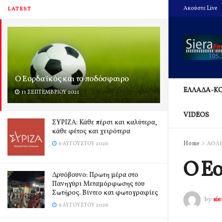
Ακούστε Live
LATEST
Ο Εορδαϊκός και το ποδόσφαιρο
ΕΛΛΑΔΑ-Κ
11 ΣΕΠΤΕΜΒΡΊΟΥ 2021
VIDEOS
ΣΥΡΙΖΑ: Κάθε πέρσι και καλύτερα,
κάθε φέτος και χειρότερα
Home
ΑΘΛ
6 ΑΥΓΟΎΣΤΟΥ 2026
Ο Εο
Δρυόβουνο: Πρωτη μέρα στο
Πανηγύρι Μεταμόρφωσης του
Σωτήρος. Βίντεο και φωτογραφίες
by
si
6 ΑΥΓΟΎΣΤΟΥ 2026