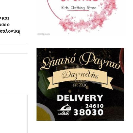
 και
σε ο
σσαλονίκη