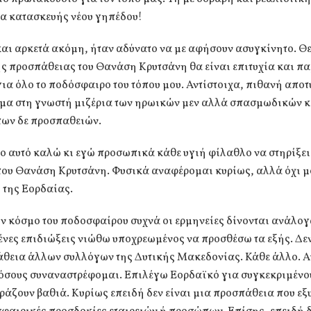
α κατασκευής νέου γηπέδου!
αι αρκετά ακόμη, ήταν αδύνατο να με αφήσουν ασυγκίνητο. Θ
ης προσπάθειας του Θανάση Κρυτσάνη θα είναι επιτυχία και π
για όλο το ποδόσφαιρο του τόπου μου. Αντίστοιχα, πιθανή αποτ
μα στη γνωστή μιζέρια των ηρωικών μεν αλλά σπασμωδικών κ
ων δε προσπαθειών.
ο αυτό καλώ κι εγώ προσωπικά κάθε υγιή φίλαθλο να στηρίξει
του Θανάση Κρυτσάνη. Φυσικά αναφέρομαι κυρίως, αλλά όχι μ
 της Εορδαίας.
ν κόσμο του ποδοσφαίρου συχνά οι ερμηνείες δίνονται ανάλογ
ένες επιδιώξεις νιώθω υποχρεωμένος να προσθέσω τα εξής. Δε
άθεια άλλων συλλόγων της Δυτικής Μακεδονίας. Κάθε άλλο. Αυ
 όσους συναναστρέφομαι. Επιλέγω Εορδαϊκό για συγκεκριμένο
ράζουν βαθιά. Κυρίως επειδή δεν είναι μια προσπάθεια που εξ