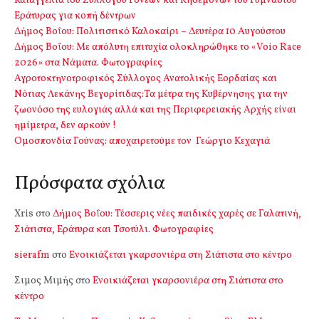
Καταγγελία του Συλλόγου Γονέων και Κηδεμόνων του Γυμνασίου
Εράτυρας για κοπή δέντρων
Δήμος Βοΐου: Πολιτιστικό Καλοκαίρι – Δευτέρα 10 Αυγούστου
Δήμος Βοΐου: Με απόλυτη επιτυχία ολοκληρώθηκε το «Voio Race
2026» στα Νάματα. Φωτογραφίες
Αγροτοκτηνοτροφικός Σύλλογος Ανατολικής Εορδαίας και
Νότιας Λεκάνης Βεγορίτιδας:Τα μέτρα της Κυβέρνησης για την
ζωονόσο της ευλογιάς αλλά και της Περιφερειακής Αρχής είναι
ημίμετρα, δεν αρκούν !
Ομοσπονδία Γούνας: αποχαιρετούμε τον Γεώργιο Κεχαγιά
Πρόσφατα σχόλια
Xris
στο
Δήμος Βοΐου: Τέσσερις νέες παιδικές χαρές σε Γαλατινή,
Σιάτιστα, Εράτυρα και Τσοτύλι. Φωτογραφίες
sierafm
στο
Ενοικιάζεται γκαρσονιέρα στη Σιάτιστα στο κέντρο
Σιμος Μιμής
στο
Ενοικιάζεται γκαρσονιέρα στη Σιάτιστα στο
κέντρο