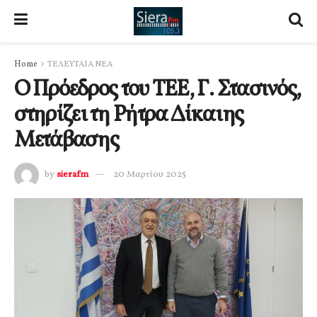
Home
ΤΕΛΕΥΤΑΙΑ ΝΕΑ
Ο Πρόεδρος του ΤΕΕ, Γ. Στασινός,
στηρίζει τη Ρήτρα Δίκαιης
Μετάβασης
by
sierafm
20 Μαρτίου 2025