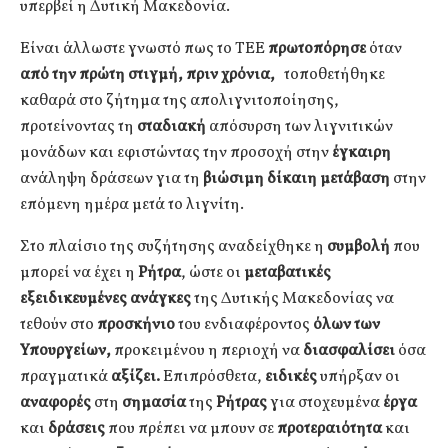
υπερβεί η Δυτική Μακεδονία.
Είναι άλλωστε γνωστό πως το ΤΕΕ
πρωτοπόρησε
όταν
από την πρώτη στιγμή, πριν χρόνια,
τοποθετήθηκε
καθαρά στο ζήτημα της απολιγνιτοποίησης,
προτείνοντας τη
σταδιακή
απόσυρση των λιγνιτικών
μονάδων και εφιστώντας την προσοχή στην
έγκαιρη
ανάληψη δράσεων για τη
βιώσιμη δίκαιη μετάβαση
στην
επόμενη ημέρα μετά το λιγνίτη.
Στο πλαίσιο της συζήτησης αναδείχθηκε η
συμβολή
που
μπορεί να έχει η
Ρήτρα
, ώστε οι
μεταβατικές
εξειδικευμένες ανάγκες
της Δυτικής Μακεδονίας να
τεθούν στο
προσκήνιο
του ενδιαφέροντος
όλων των
Υπουργείων,
προκειμένου η περιοχή να
διασφαλίσει
όσα
πραγματικά
αξίζει.
Επιπρόσθετα,
ειδικές
υπήρξαν οι
αναφορές
στη
σημασία
της
Ρήτρας
για στοχευμένα
έργα
και
δράσεις
που πρέπει να μπουν σε
προτεραιότητα
και