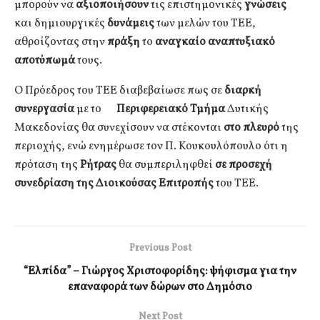
μπορούν να
αξιοποιήσουν
τις επιστημονικές
γνώσεις
και δημιουργικές
δυνάμεις
των μελών του ΤΕΕ,
αθροίζοντας στην
πράξη
το
αναγκαίο αναπτυξιακό
αποτύπωμά
τους.
Ο Πρόεδρος του ΤΕΕ διαβεβαίωσε πως σε
διαρκή
συνεργασία
με το
Περιφερειακό Τμήμα
Δυτικής
Μακεδονίας θα συνεχίσουν να στέκονται
στο πλευρό
της
περιοχής, ενώ ενημέρωσε τον Π. Κουκουλόπουλο ότι η
πρόταση της
Ρήτρας
θα συμπεριληφθεί
σε προσεχή
συνεδρίαση της Διοικούσας Επιτροπής
του ΤΕΕ.
Previous Post
“Ελπίδα” – Γιώργος Χριστοφορίδης: ψήφισμα για την
επαναφορά των δώρων στο Δημόσιο
Next Post