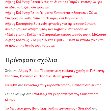
Δήμος Κοζάνης: Επεκτείνεται το δίκτυο ταϊστρών-ποτιστρών για
τα αδέσποτα ζώα συντροφιάς
Δήμος Κοζάνης: Επισκέψιμο το Καταφύγιο Αδέσποτων Ζώων
Συντροφιάς κάθε Δευτέρα, Τετάρτη και Παρασκευή
Δήμος Καστοριάς: Συνεχείς εργασίες για την αποκατάσταση,
συντήρηση και αναβάθμιση των δημοτικών υποδομών
«Μαζί για την Κοζάνη»: Ο παραπλανητικός φακός του κ. Μαλούτα
Δήμος Κοζάνης: «Το βιβλίο που είμαι» – Όταν τα παιδιά γίνονται
οι ήρωες της δικής τους ιστορίας
Πρόσφατα σχόλια
Xris
στο
Δήμος Βοΐου: Τέσσερις νέες παιδικές χαρές σε Γαλατινή,
Σιάτιστα, Εράτυρα και Τσοτύλι. Φωτογραφίες
sierafm
στο
Ενοικιάζεται γκαρσονιέρα στη Σιάτιστα στο κέντρο
Σιμος Μιμής
στο
Ενοικιάζεται γκαρσονιέρα στη Σιάτιστα στο
κέντρο
Το Μυστικό μιας Ποιοτικής Καθημερινότητας - SieraFM
στο