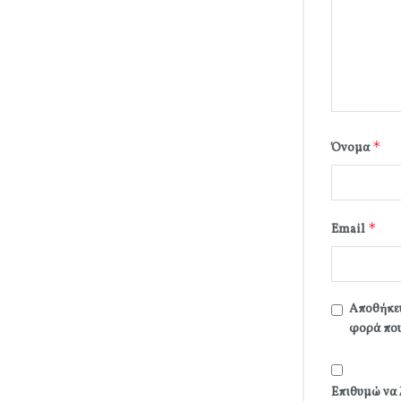
*
Όνομα
*
Email
Αποθήκευ
φορά που
Επιθυμώ να 