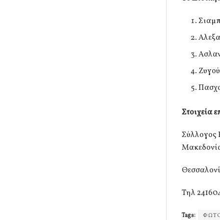
Σιαμπ
Αλεξα
Ασλαν
Ζυγού
Πασχ
Στοιχεία 
Σύλλογος 
Μακεδονί
Θεσσαλονί
Τηλ 24160
Tags:
ΦΩΤ