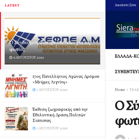
Ακούστε Live
LATEST
Ο Σύνδεσμος Φωτοβολταϊκών για τις
φωτιές
ΕΛΛΑΔΑ-Κ
6 ΑΥΓΟΎΣΤΟΥ 2021
ΣΥΝΕΝΤΕΥ
17ος Πανελλήνιος Αγώνας Δρόμου
«Μνήμες Λιγνίτη»
Home
ΤΕΛΕ
7 ΑΥΓΟΎΣΤΟΥ 2026
Ο Σύ
Έκθεση ζωγραφικής από την
Εθελοντική Δράση Πολιτών
φωτι
Σιάτιστας
7 ΑΥΓΟΎΣΤΟΥ 2026