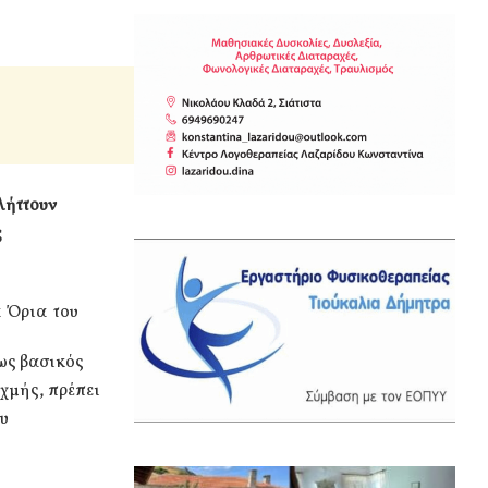
λήττουν
ς
α Όρια του
ως βασικός
χμής, πρέπει
ου