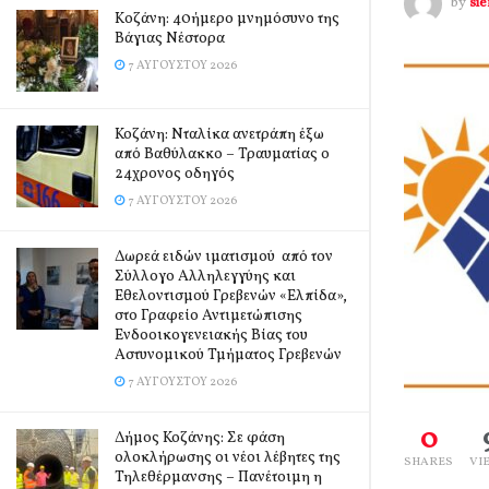
by
si
Kοζάνη: 40ήμερο μνημόσυνο της
Βάγιας Νέστορα
7 ΑΥΓΟΎΣΤΟΥ 2026
Κοζάνη: Νταλίκα ανετράπη έξω
από Βαθύλακκο – Τραυματίας ο
24χρονος οδηγός
7 ΑΥΓΟΎΣΤΟΥ 2026
Δωρεά ειδών ιματισμού από τον
Σύλλογο Αλληλεγγύης και
Εθελοντισμού Γρεβενών «Ελπίδα»,
στο Γραφείο Αντιμετώπισης
Ενδοοικογενειακής Βίας του
Αστυνομικού Τμήματος Γρεβενών
7 ΑΥΓΟΎΣΤΟΥ 2026
0
Δήμος Κοζάνης: Σε φάση
ολοκλήρωσης οι νέοι λέβητες της
SHARES
VI
Τηλεθέρμανσης – Πανέτοιμη η