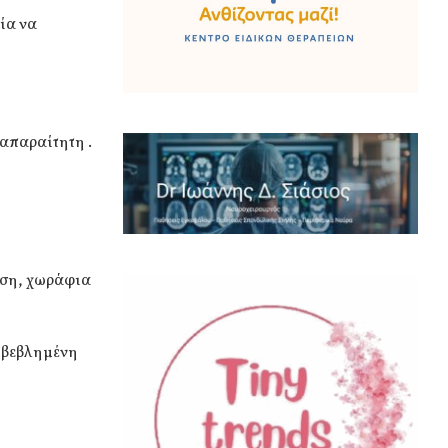
ία να
απαραίτητη .
άση, χωράφια
πιβεβλημένη