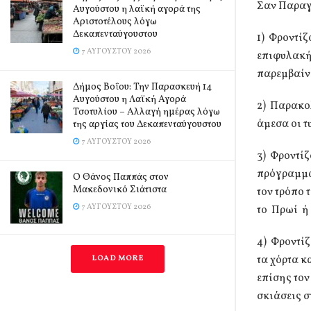
Σαν Παραγ
Αυγούστου η λαϊκή αγορά της
Αριστοτέλους λόγω
Δεκαπενταύγουστου
1) Φροντί
7 ΑΥΓΟΎΣΤΟΥ 2026
επιφυλακή
παρεμβαίνο
Δήμος Βοΐου: Την Παρασκευή 14
Αυγούστου η Λαϊκή Αγορά
2) Παρακο
Τσοτυλίου – Αλλαγή ημέρας λόγω
άμεσα οι τ
της αργίας του Δεκαπενταύγουστου
7 ΑΥΓΟΎΣΤΟΥ 2026
3) Φροντίζ
πρόγραμμα
Ο Θάνος Παππάς στον
Μακεδονικό Σιάτιστα
τον τρόπο 
7 ΑΥΓΟΎΣΤΟΥ 2026
το Πρωί ή
4) Φροντίζ
τα χόρτα κ
LOAD MORE
επίσης τον
σκιάσεις σ