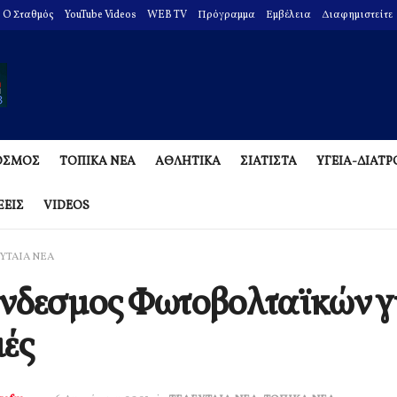
O Σταθμός
YouTube Videos
WEB TV
Πρόγραμμα
Εμβέλεια
Διαφημιστείτε
ΟΣΜΟΣ
ΤΟΠΙΚΑ ΝΕΑ
ΑΘΛΗΤΙΚΑ
ΣΙΑΤΙΣΤΑ
ΥΓΕΙΑ-ΔΙΑΤ
ΞΕΙΣ
VIDEOS
ΥΤΑΙΑ ΝΕΑ
νδεσμος Φωτοβολταϊκών γι
ές