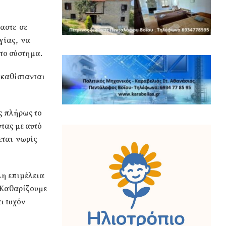
μαστε σε
γίας, να
το σύστημα.
οκαθίστανται
ς πλήρως το
τας με αυτό
εται νωρίς
λη επιμέλεια
. Καθαρίζουμε
ι τυχόν