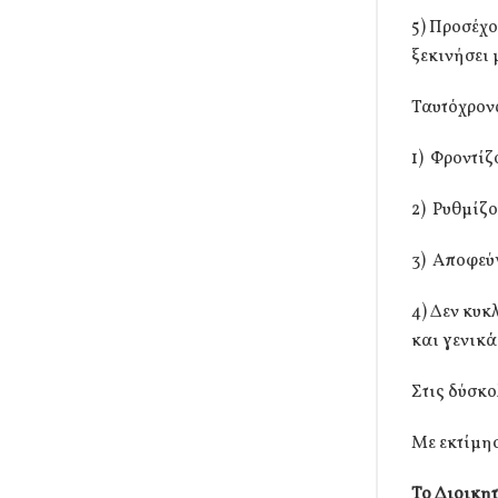
5) Προσέχο
ξεκινήσει 
Ταυτόχρον
1) Φροντί
2) Ρυθμίζ
3) Αποφεύ
4) Δεν κυ
και γενικά
Στις δύσκο
Με εκτίμη
Το Διοικη