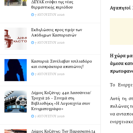
ΔΕΥΑΚ ενόψει της νέας
θερμαντικής περιόδου
Αγαπητοί 
7 ΑΥΓΟΎΣΤΟΥ 2026
Εκδηλώσεις προς τιμήν των
Απόδημων Καστοριανών
7 ΑΥΓΟΎΣΤΟΥ 2026
Η χώρα μας
Καστοριά: Συνέλαβαν τσιλιαδόρο
άμεσα κατο
και εισπράκτορα απατεώνες!
πρωτοφαν
7 ΑΥΓΟΎΣΤΟΥ 2026
Το Ενεργε
Δήμος Κοζάνης: 44α Λασσάνεια/
Τροχιά 26 – Σινεμά στη
Αυτή τη σ
Βιβλιοθήκη «Η Λογοτεχνία στον
πυλώνας τ
Κινηματογράφο»
να ανταποκ
7 ΑΥΓΟΎΣΤΟΥ 2026
ενεργειακ
Δήμος Κοζάνης: Την Παρασκευή 14