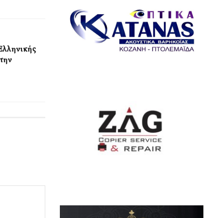
 Ελληνικής
την