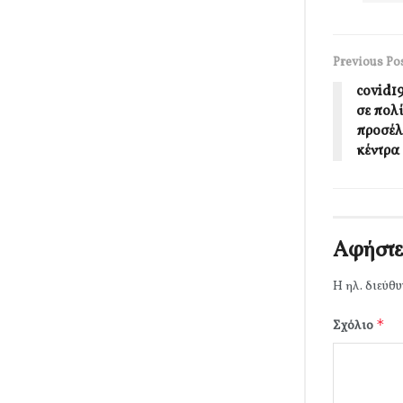
Previous Po
covid1
σε πολ
προσέλ
κέντρα
Αφήστε
Η ηλ. διεύθυ
*
Σχόλιο