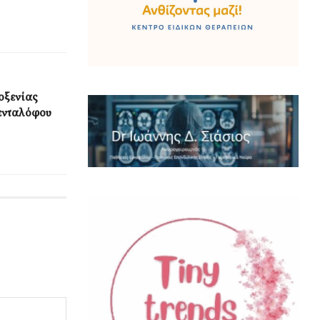
οξενίας
ενταλόφου