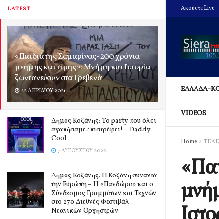
Ακούστε Live
LATEST
«Παιδιά της Σαμαρίνας-200 χρόνια
μνήμης και τιμής»: Μνήμη και Ιστορία
ζωντανεύουν στα Γρεβενά
ΕΛΛΑΔΑ-Κ
22 ΑΠΡΙΛΊΟΥ 2026
VIDEOS
Δήμος Κοζάνης: Το party που όλοι
αγαπήσαμε επιστρέφει! – Daddy
Cool
Home
ΤΕΛΕ
7 ΑΥΓΟΎΣΤΟΥ 2026
«Παι
Δήμος Κοζάνης: Η Κοζάνη συναντά
μνήμ
την Ευρώπη – Η «Πανδώρα» και ο
Σύνδεσμος Γραμμάτων και Τεχνών
στο 27ο Διεθνές Φεστιβάλ
Ιστο
Νεανικών Ορχηστρών