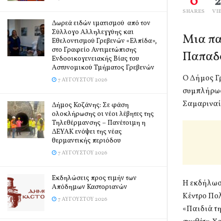
0
SHARES
VI
Δωρεά ειδών ιματισμού από τον
Σύλλογο Αλληλεγγύης και
Μια πα
Εθελοντισμού Γρεβενών «Ελπίδα»,
στο Γραφείο Αντιμετώπισης
Παπαδ
Ενδοοικογενειακής Βίας του
Αστυνομικού Τμήματος Γρεβενών
Ο Δήμος Γ
7 ΑΥΓΟΎΣΤΟΥ 2026
συμπλήρωσ
Σαμαριναί
Δήμος Κοζάνης: Σε φάση
ολοκλήρωσης οι νέοι λέβητες της
Τηλεθέρμανσης – Πανέτοιμη η
ΔΕΥΑΚ ενόψει της νέας
θερμαντικής περιόδου
7 ΑΥΓΟΎΣΤΟΥ 2026
Εκδηλώσεις προς τιμήν των
Η εκδήλωση
Απόδημων Καστοριανών
Κέντρο Πο
7 ΑΥΓΟΎΣΤΟΥ 2026
«Παιδιά τη