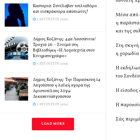
συνθέτη Χ
Καστοριά: Συνέλαβαν τσιλιαδόρο
και εισπράκτορα απατεώνες!
Μέσα από 
7 ΑΥΓΟΎΣΤΟΥ 2026
η παράστασ
και της συ
Δήμος Κοζάνης: 44α Λασσάνεια/
Τροχιά 26 – Σινεμά στη
Στη σκηνή 
Βιβλιοθήκη «Η Λογοτεχνία στον
η χορωδία 
Κινηματογράφο»
7 ΑΥΓΟΎΣΤΟΥ 2026
Η εκδήλωση
του Συνδέσ
Δήμος Κοζάνης: Την Παρασκευή 14
Αυγούστου η λαϊκή αγορά της
Η είσοδος 
Αριστοτέλους λόγω
Δεκαπενταύγουστου
Η παρουσία
7 ΑΥΓΟΎΣΤΟΥ 2026
Σάς περιμέ
LOAD MORE