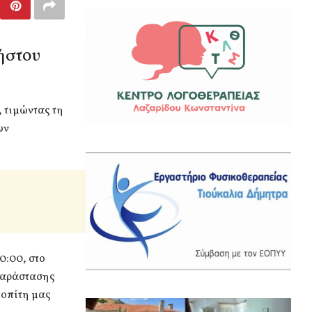
ήστου
 τιμώντας τη
ων
0:00, στο
 παράστασης
τοπίτη μας