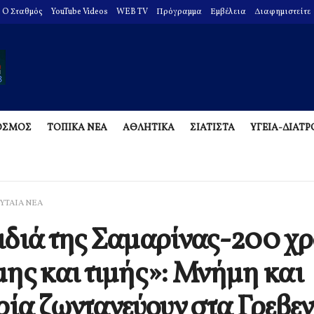
O Σταθμός
YouTube Videos
WEB TV
Πρόγραμμα
Εμβέλεια
Διαφημιστείτε
ΟΣΜΟΣ
ΤΟΠΙΚΑ ΝΕΑ
ΑΘΛΗΤΙΚΑ
ΣΙΑΤΙΣΤΑ
ΥΓΕΙΑ-ΔΙΑΤ
ΥΤΑΙΑ ΝΕΑ
διά της Σαμαρίνας-200 χρ
ης και τιμής»: Μνήμη και
ρία ζωντανεύουν στα Γρεβε