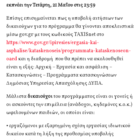
εκπνέει την Τετάρτη, 21 Μαΐου στις 23:59
Επίσης επισημαίνεται πως η υποβολή αιτήσεων των
δικαιούχων για το πρόγραμμα θα γίνονται αποκλειστικά
μέσω gov.gr με τους κωδικούς TAXISnet στο
https://www.gov.gr/ipiresies/ergasia-kai-
asphalise/kataskenoseis/programmata-kataskenoseon-
oaed
και η διαδρομή που θα πρέπει να ακολουθηθεί
είναι η εξής: Αρχική – Εργασία και ασφάλιση –
Κατασκηνώσεις – Προγράμματα κατασκηνώσεων
Δημόσιας Υπηρεσίας Απασχόλησης ΔΥΠΑ.
Μάλιστα
δικαιούχοι
του προγράμματος είναι οι γονείς ή
οι ασκούντες την επιμέλεια (ανάδοχοι, κηδεμόνες κ.ο.κ.)
ωφελουμένων παιδιών, οι οποίοι είναι:
⦁ εργαζόμενοι με εξαρτημένη σχέση εργασίας ιδιωτικού
δικαίου κατά τη λήξη της προθεσμίας υποβολής