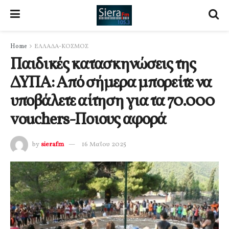
Home
ΕΛΛΑΔΑ-ΚΟΣΜΟΣ
Παιδικές κατασκηνώσεις της
ΔΥΠΑ: Από σήμερα μπορείτε να
υποβάλετε αίτηση για τα 70.000
vouchers-Ποιους αφορά
by
sierafm
16 Μαΐου 2025