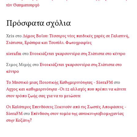
τὸν Θαυματουργό
Πρόσφατα σχόλια
Xris
στο
Δήμος Βοΐου: Τέσσερις νέες παιδικές χαρές σε Γαλατινή,
Σιάτιστα, Εράτυρα και Τσοτύλι. Φωτογραφίες
sierafm
στο
Ενοικιάζεται γκαρσονιέρα στη Σιάτιστα στο κέντρο
Σιμος Μιμής
στο
Ενοικιάζεται γκαρσονιέρα στη Σιάτιστα στο
κέντρο
Το Μυστικό μιας Ποιοτικής Καθημερινότητας - SieraFM
στο
Αγχος και καθημερινότητα -Οι 12 αλλαγές που πρέπει να κάνετε
στον τρόπο ζωής σας για να το μειώσετε
Οι Καλύτερες Επενδύσεις Ξεκινούν από τις Σωστές Αποφάσεις -
SieraFM
στο
Επένδυση στον τομέα της αυτοκινητοβιομηχανίας
στην Κοζάνη?