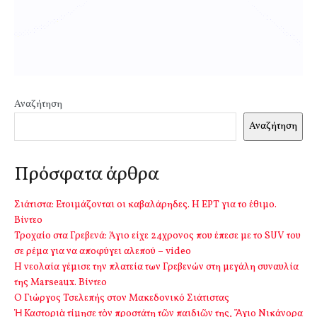
Αναζήτηση
Αναζήτηση
Πρόσφατα άρθρα
Σιάτιστα: Ετοιμάζονται οι καβαλάρηδες. Η ΕΡΤ για το έθιμο.
Βίντεο
Τροχαίο στα Γρεβενά: Άγιο είχε 24χρονος που έπεσε με το SUV του
σε ρέμα για να αποφύγει αλεπού – video
Η νεολαία γέμισε την πλατεία των Γρεβενών στη μεγάλη συναυλία
της Marseaux. Βίντεο
Ο Γιώργος Τσελεπής στον Μακεδονικό Σιάτιστας
Ἡ Καστοριὰ τίμησε τὸν προστάτη τῶν παιδιῶν της, Ἅγιο Νικάνορα