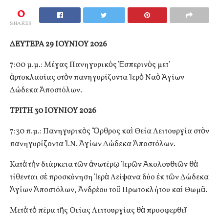
0
SHARES
ΔΕΥΤΕΡΑ 29 ΙΟΥΝΙΟΥ 2026
7:00 μ.μ.: Μέγας Πανηγυρικὸς Ἑσπερινὸς μετ’
ἀρτοκλασίας στὸν πανηγυρίζοντα Ἱερὸ Ναὸ Ἁγίων
Δώδεκα Ἀποστόλων.
ΤΡΙΤΗ 30 ΙΟΥΝΙΟΥ 2026
7:30 π.μ.: Πανηγυρικὸς Ὄρθρος καὶ Θεία Λειτουργία στὸν
πανηγυρίζοντα Ἱ.Ν. Ἁγίων Δώδεκα Ἀποστόλων.
Κατὰ τὴν διάρκεια τῶν ἀνωτέρῳ Ἱερῶν Ἀκολουθιῶν θὰ
τίθενται σὲ προσκύνηση Ἱερὰ Λείψανα δύο ἐκ τῶν Δώδεκα
Ἁγίων Ἀποστόλων, Ἀνδρέου τοῦ Πρωτοκλήτου καὶ Θωμᾶ.
Μετὰ τὸ πέρα τῆς Θείας Λειτουργίας θὰ προσφερθεῖ