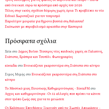
Τρεις συλλήψεις για τις φωτιές σε Κορινθία και Λέσβο – Πάνω
από ένα εκατ. ευρώ τα πρόστιμα από αρχές του 2026
Τέλος στην εκτός σχεδίου δόμηση χωρίς όρια: Τι προβλέπει το νέο
Ειδικό Χωροταξικό για τον τουρισμό
Παρολίγον μοιραία για 8χρονο βουτιά στη θάλασσα!
Σκότωσαν με πυροβολισμό αρκούδα στην Καστοριά
Πρόσφατα σχόλια
Xris
στο
Δήμος Βοΐου: Τέσσερις νέες παιδικές χαρές σε Γαλατινή,
Σιάτιστα, Εράτυρα και Τσοτύλι. Φωτογραφίες
sierafm
στο
Ενοικιάζεται γκαρσονιέρα στη Σιάτιστα στο κέντρο
Σιμος Μιμής
στο
Ενοικιάζεται γκαρσονιέρα στη Σιάτιστα στο
κέντρο
Το Μυστικό μιας Ποιοτικής Καθημερινότητας - SieraFM
στο
Αγχος και καθημερινότητα -Οι 12 αλλαγές που πρέπει να κάνετε
στον τρόπο ζωής σας για να το μειώσετε
Οι Καλύτερες Επενδύσεις Ξεκινούν από τις Σωστές Αποφάσεις -