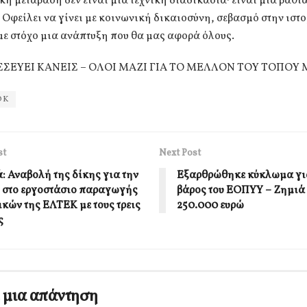
κή μετάβαση δεν είναι μια τεχνική διαδικασία· είναι μια βαθι
Οφείλει να γίνει με κοινωνική δικαιοσύνη, σεβασμό στην ιστο
με στόχο μια ανάπτυξη που θα μας αφορά όλους.
ΣΣΕΥΕΙ ΚΑΝΕΙΣ – ΟΛΟΙ ΜΑΖΙ ΓΙΑ ΤΟ ΜΕΛΛΟΝ ΤΟΥ ΤΟΠΟΥ
ΟΚ
st
Next Post
ά: Αναβολή της δίκης για την
Εξαρθρώθηκε κύκλωμα για
 στο εργοστάσιο παραγωγής
βάρος του ΕΟΠΥΥ – Ζημιά
ικών της ΕΛΤΕΚ με τους τρεις
250.000 ευρώ
ς
 μια απάντηση