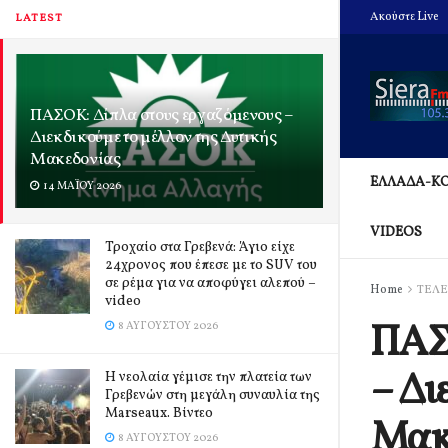
Ακούστε Live
LATEST
ΠΑΣΟΚ: Δίπλα στους εργαζόμενους –
Διεκδικούμε το μέλλον της Δυτικής
Μακεδονίας
ΕΛΛΑΔΑ-Κ
14 ΜΑΪ́ΟΥ 2026
VIDEOS
Τροχαίο στα Γρεβενά: Άγιο είχε
24χρονος που έπεσε με το SUV του
σε ρέμα για να αποφύγει αλεπού –
Home
ΤΕΛΕ
video
ΠΑΣΟ
8 ΑΥΓΟΎΣΤΟΥ 2026
– Δι
Η νεολαία γέμισε την πλατεία των
Γρεβενών στη μεγάλη συναυλία της
Marseaux. Βίντεο
Μακ
8 ΑΥΓΟΎΣΤΟΥ 2026