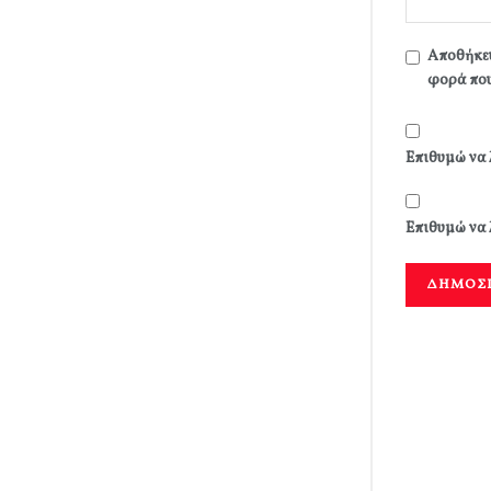
Αποθήκευ
φορά που
Επιθυμώ να 
Επιθυμώ να 