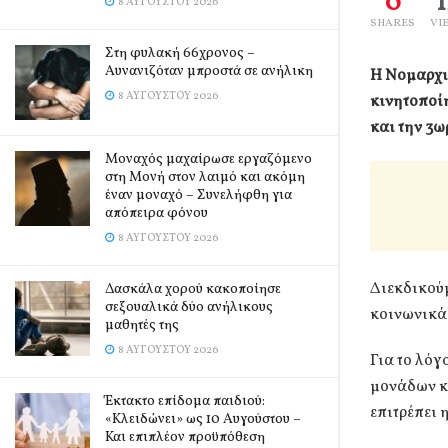
0
8 ΑΥΓΟΎΣΤΟΥ 2026
SHARES
VI
Στη φυλακή 66χρονος –
Αυνανιζόταν μπροστά σε ανήλικη
Η Νομαρχι
8 ΑΥΓΟΎΣΤΟΥ 2026
κινητοποί
και την 3ω
Μοναχός μαχαίρωσε εργαζόμενο
στη Μονή στον λαιμό και ακόμη
έναν μοναχό – Συνελήφθη για
απόπειρα φόνου
8 ΑΥΓΟΎΣΤΟΥ 2026
Διεκδικού
Δασκάλα χορού κακοποίησε
σεξουαλικά δύο ανήλικους
κοινωνικά
μαθητές της
8 ΑΥΓΟΎΣΤΟΥ 2026
Για το λόγ
μονάδων κα
Έκτακτο επίδομα παιδιού:
επιτρέπει 
«Κλειδώνει» ως 10 Αυγούστου –
Και επιπλέον προϋπόθεση