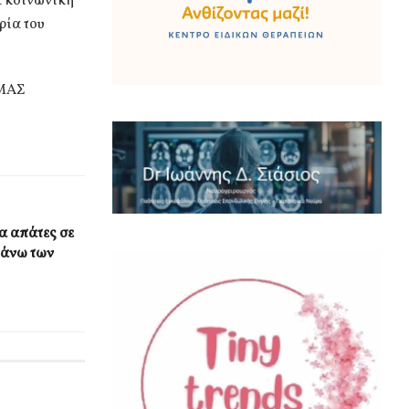
ά κοινωνική
ρία του
 ΜΑΣ
 απάτες σε
 άνω των