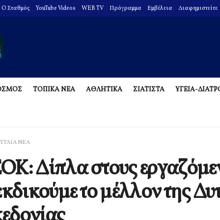
O Σταθμός
YouTube Videos
WEB TV
Πρόγραμμα
Εμβέλεια
Διαφημιστείτε
ΟΣΜΟΣ
ΤΟΠΙΚΑ ΝΕΑ
ΑΘΛΗΤΙΚΑ
ΣΙΑΤΙΣΤΑ
ΥΓΕΙΑ-ΔΙΑΤ
ΥΤΑΙΑ ΝΕΑ
Κ: Δίπλα στους εργαζόμε
εκδικούμε το μέλλον της Δυ
εδονίας