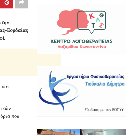
 την
δας-Εορδαίας
0)
.
 και
τικών
 όρια που