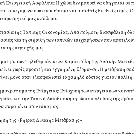
ική Ενεργειακή Ασφάλεια: Η χώρα δεν μπορεί να οδηγείται σε 
πό εισαγόμενα ορυκτά καύσιμα και ασταθείς διεθνείς τιμές. Ο
ο στρατηγικό μας απόθεμα.
οστασία της Τοπικής Οικονομίας: Απαιτούμε τη διασφάλιση όλ
ασίας και τη στήριξη των τοπικών επιχειρήσεων που αποτελού
ιά της περιοχής μας.
σιμότητα των Τηλεθερμάνσεων: Καμία πόλη της Δυτικής Μακεδ
μείνει χωρίς προσιτή και εγγυημένη θέρμανση. Η μετάβαση σε
γίνει μόνο όταν εξασφαλιστεί το χαμηλό κόστος για τον πολίτη.
ημοκρατισμό της Ενέργειας: Ενίσχυση των ενεργειακών κοινοτ
γρότες και την Τοπική Αυτοδιοίκηση, ώστε ο πλούτος της πράσ
να παραμένει στον τόπο μας.
τηση της «Ρήτρας Δίκαιης Μετάβασης»