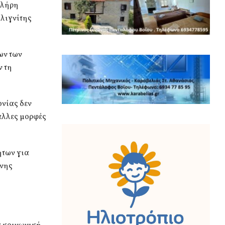
πλήρη
 λιγνίτης
ων των
ν τη
ονίας δεν
 άλλες μορφές
ήτων για
ινης