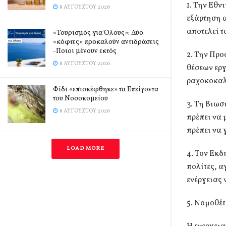
1. Την Εθν
8 ΑΥΓΟΎΣΤΟΥ 2026
εξάρτηση α
αποτελεί τ
«Τουρισμός για Όλους»: Δύο
«κόφτες» προκαλούν αντιδράσεις
-Ποιοι μένουν εκτός
2. Την Πρ
8 ΑΥΓΟΎΣΤΟΥ 2026
θέσεων εργ
ραχοκοκαλ
Φίδι «επισκέφθηκε» τα Επείγοντα
του Νοσοκομείου
3. Τη Βιω
8 ΑΥΓΟΎΣΤΟΥ 2026
πρέπει να 
πρέπει να 
LOAD MORE
4. Τον Εκδ
πολίτες, α
ενέργειας 
5. Νομοθέ