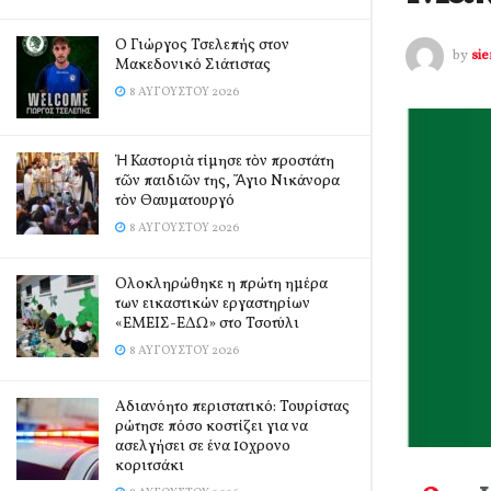
Ο Γιώργος Τσελεπής στον
by
si
Μακεδονικό Σιάτιστας
8 ΑΥΓΟΎΣΤΟΥ 2026
Ἡ Καστοριὰ τίμησε τὸν προστάτη
τῶν παιδιῶν της, Ἅγιο Νικάνορα
τὸν Θαυματουργό
8 ΑΥΓΟΎΣΤΟΥ 2026
Ολοκληρώθηκε η πρώτη ημέρα
των εικαστικών εργαστηρίων
«ΕΜΕΙΣ-ΕΔΩ» στο Τσοτύλι
8 ΑΥΓΟΎΣΤΟΥ 2026
Αδιανόητο περιστατικό: Τουρίστας
ρώτησε πόσο κοστίζει για να
ασελγήσει σε ένα 10χρονο
κοριτσάκι