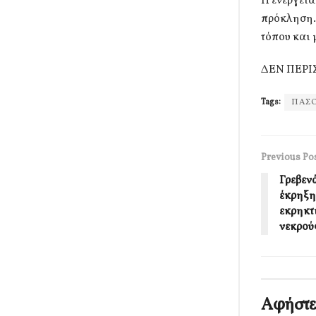
Η ενεργεια
πρόκληση. 
τόπου και 
ΔΕΝ ΠΕΡΙ
Tags:
ΠΑΣ
Previous Po
Γρεβεν
έκρηξη
εκρηκτ
νεκρού
Αφήστε