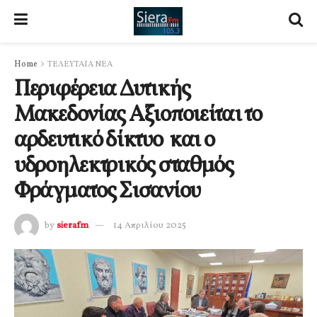
Home
ΤΕΛΕΥΤΑΙΑ ΝΕΑ
Περιφέρεια Δυτικής
Μακεδονίας Αξιοποιείται το
αρδευτικό δίκτυο και ο
υδροηλεκτρικός σταθμός
Φράγματος Σισανίου
by
sierafm
14 Απριλίου 2025