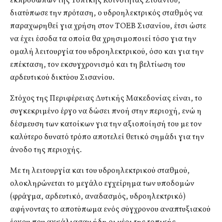
εκπροσώπων της Τοπικής Κοινότητας Σισανίου,
διατύπωσε την πρόταση, ο υδροηλεκτρικός σταθμός να
παραχωρηθεί για χρήση στον ΤΟΕΒ Σισανίου, έτσι ώστε
να έχει έσοδα τα οποία θα χρησιμοποιεί τόσο για την
ομαλή λειτουργία του υδροηλεκτρικού, όσο και για την
επέκταση, τον εκσυγχρονισμό και τη βελτίωση του
αρδευτικού δικτύου Σισανίου.
Στόχος της Περιφέρειας Δυτικής Μακεδονίας είναι, το
συγκεκριμένο έργο να δώσει πνοή στην περιοχή, ενώ η
δέσμευση των κατοίκων για την αξιοποίησή του με τον
καλύτερο δυνατό τρόπο αποτελεί θετικό σημάδι για την
άνοδο της περιοχής.
Με τη λειτουργία και του υδροηλεκτρικού σταθμού,
ολοκληρώνεται το μεγάλο εγχείρημα των υποδομών
(φράγμα, αρδευτικό, αναδασμός, υδροηλεκτρικό)
αφήνοντας το αποτύπωμα ενός σύγχρονου αναπτυξιακού