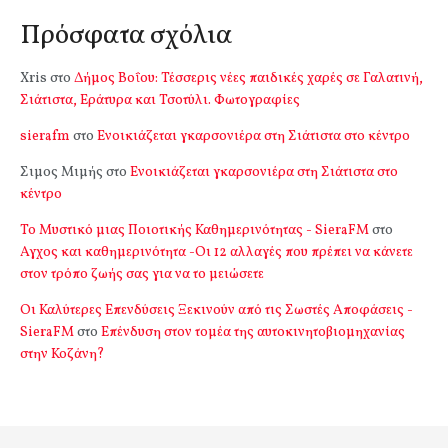
Πρόσφατα σχόλια
Xris
στο
Δήμος Βοΐου: Τέσσερις νέες παιδικές χαρές σε Γαλατινή,
Σιάτιστα, Εράτυρα και Τσοτύλι. Φωτογραφίες
sierafm
στο
Ενοικιάζεται γκαρσονιέρα στη Σιάτιστα στο κέντρο
Σιμος Μιμής
στο
Ενοικιάζεται γκαρσονιέρα στη Σιάτιστα στο
κέντρο
Το Μυστικό μιας Ποιοτικής Καθημερινότητας - SieraFM
στο
Αγχος και καθημερινότητα -Οι 12 αλλαγές που πρέπει να κάνετε
στον τρόπο ζωής σας για να το μειώσετε
Οι Καλύτερες Επενδύσεις Ξεκινούν από τις Σωστές Αποφάσεις -
SieraFM
στο
Επένδυση στον τομέα της αυτοκινητοβιομηχανίας
στην Κοζάνη?