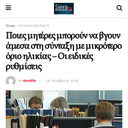
Home
ΕΛΛΑΔΑ-ΚΟΣΜΟΣ
Ποιες μητέρες μπορούν να βγουν
άμεσα στη σύνταξη με μικρότερο
όριο ηλικίας – Οι ειδικές
ρυθμίσεις
by
sierafm
14 Οκτωβρίου 2025