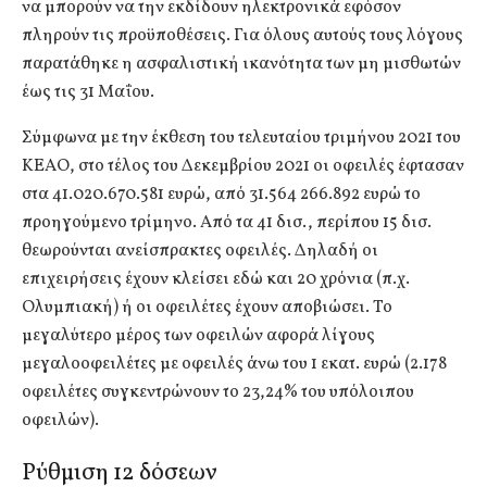
να μπορούν να την εκδίδουν ηλεκτρονικά εφόσον
πληρούν τις προϋποθέσεις. Για όλους αυτούς τους λόγους
παρατάθηκε η ασφαλιστική ικανότητα των μη μισθωτών
έως τις 31 Μαΐου.
Σύμφωνα με την έκθεση του τελευταίου τριμήνου 2021 του
ΚΕΑΟ, στο τέλος του Δεκεμβρίου 2021 οι οφειλές έφτασαν
στα 41.020.670.581 ευρώ, από 31.564 266.892 ευρώ το
προηγούμενο τρίμηνο. Από τα 41 δισ., περίπου 15 δισ.
θεωρούνται ανείσπρακτες οφειλές. Δηλαδή οι
επιχειρήσεις έχουν κλείσει εδώ και 20 χρόνια (π.χ.
Ολυμπιακή) ή οι οφειλέτες έχουν αποβιώσει. Το
μεγαλύτερο μέρος των οφειλών αφορά λίγους
μεγαλοοφειλέτες με οφειλές άνω του 1 εκατ. ευρώ (2.178
οφειλέτες συγκεντρώνουν το 23,24% του υπόλοιπου
οφειλών).
Ρύθμιση 12 δόσεων