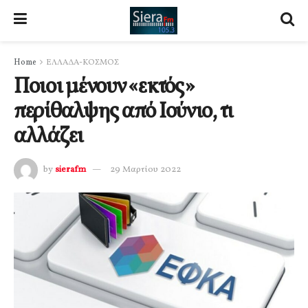
Home
ΕΛΛΑΔΑ-ΚΟΣΜΟΣ
Ποιοι μένουν «εκτός»
περίθαλψης από Ιούνιο, τι
αλλάζει
by
sierafm
29 Μαρτίου 2022