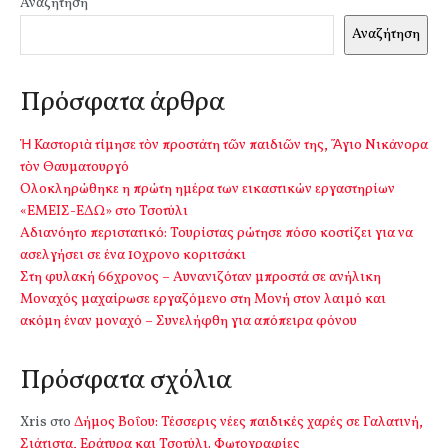
Αναζήτηση
Αναζήτηση
Πρόσφατα άρθρα
Ἡ Καστοριὰ τίμησε τὸν προστάτη τῶν παιδιῶν της, Ἅγιο Νικάνορα
τὸν Θαυματουργό
Ολοκληρώθηκε η πρώτη ημέρα των εικαστικών εργαστηρίων
«ΕΜΕΙΣ-ΕΔΩ» στο Τσοτύλι
Αδιανόητο περιστατικό: Τουρίστας ρώτησε πόσο κοστίζει για να
ασελγήσει σε ένα 10χρονο κοριτσάκι
Στη φυλακή 66χρονος – Αυνανιζόταν μπροστά σε ανήλικη
Μοναχός μαχαίρωσε εργαζόμενο στη Μονή στον λαιμό και
ακόμη έναν μοναχό – Συνελήφθη για απόπειρα φόνου
Πρόσφατα σχόλια
Xris
στο
Δήμος Βοΐου: Τέσσερις νέες παιδικές χαρές σε Γαλατινή,
Σιάτιστα, Εράτυρα και Τσοτύλι. Φωτογραφίες