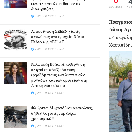
0
εκπαιδευτικών εκθέτουν τις
SHARES
VI
διακηρύξεις
5 ΑΥΓΟΎΣΤΟΥ 2026
Πραγματοπ
τελετή Αγι
Ανακοίνωση ΣΕΕΕΝ για τις
απολύσεις στο ορυχείο Νότιο
επικεφαλή
Πεδίο της ΔΕΗ ΑΕ
Κασαπίδη.
5 ΑΥΓΟΎΣΤΟΥ 2026
Καλλιόπη Βέττα: Η κυβέρνηση
οδηγεί σε αδιέξοδο τους
εργαζόμενους των λιγνιτικών
μονάδων και των ορυχείων στη
Δυτική Μακεδονία
5 ΑΥΓΟΎΣΤΟΥ 2026
Φλώρινα: Μηχανόβιοι απατεώνες,
δήθεν λογιστές, άρπαξαν
χρυσαφικά!!
5 ΑΥΓΟΎΣΤΟΥ 2026