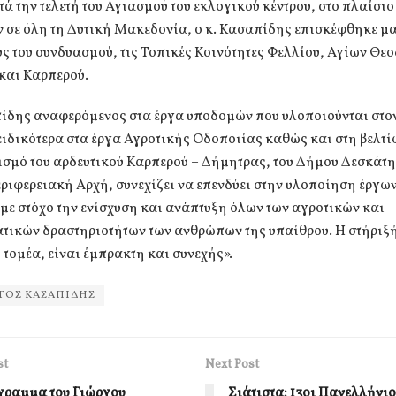
ά την τελετή του Αγιασμού του εκλογικού κέντρου, στο πλαίσιο
 σε όλη τη Δυτική Μακεδονία, ο κ. Κασαπίδης επισκέφθηκε μα
ς του συνδυασμού, τις Τοπικές Κοινότητες Φελλίου, Αγίων Θε
και Καρπερού.
πίδης αναφερόμενος στα έργα υποδομών που υλοποιούνται στο
ειδικότερα στα έργα Αγροτικής Οδοποιίας καθώς και στη βελτ
ισμό του αρδευτικού Καρπερού – Δήμητρας, του Δήμου Δεσκάτ
ριφερειακή Αρχή, συνεχίζει να επενδύει στην υλοποίηση έργω
ε στόχο την ενίσχυση και ανάπτυξη όλων των αγροτικών και
ατικών δραστηριοτήτων των ανθρώπων της υπαίθρου. Η στήριξή
τομέα, είναι έμπρακτη και συνεχής».
ΓΟΣ ΚΑΣΑΠΙΔΗΣ
st
Next Post
γραμμα του Γιώργου
Σιάτιστα: 13οι Πανελλήνιο