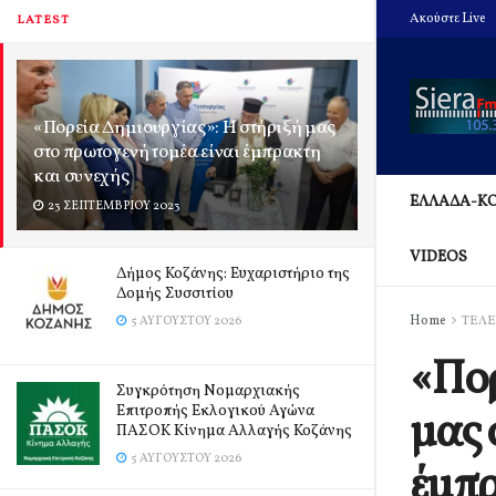
Ακούστε Live
LATEST
«Πορεία Δημιουργίας»: Η στήριξή μας
στο πρωτογενή τομέα είναι έμπρακτη
και συνεχής
ΕΛΛΑΔΑ-Κ
23 ΣΕΠΤΕΜΒΡΊΟΥ 2023
VIDEOS
Δήμος Κοζάνης: Ευχαριστήριο της
Δομής Συσσιτίου
Home
ΤΕΛΕ
5 ΑΥΓΟΎΣΤΟΥ 2026
«Πορ
Συγκρότηση Νομαρχιακής
Επιτροπής Εκλογικού Αγώνα
μας 
ΠΑΣΟΚ Κίνημα Αλλαγής Κοζάνης
5 ΑΥΓΟΎΣΤΟΥ 2026
έμπρ