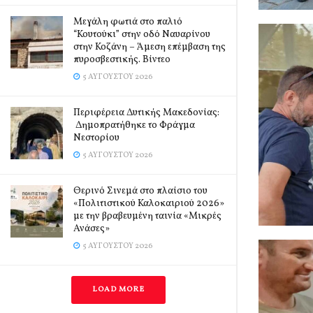
Μεγάλη φωτιά στο παλιό
“Κουτούκι” στην οδό Ναυαρίνου
στην Κοζάνη – Άμεση επέμβαση της
πυροσβεστικής. Βίντεο
5 ΑΥΓΟΎΣΤΟΥ 2026
Περιφέρεια Δυτικής Μακεδονίας:
Δημοπρατήθηκε το Φράγμα
Νεστορίου
5 ΑΥΓΟΎΣΤΟΥ 2026
Θερινό Σινεμά στο πλαίσιο του
«Πολιτιστικού Καλοκαιριού 2026»
με την βραβευμένη ταινία «Μικρές
Ανάσες»
5 ΑΥΓΟΎΣΤΟΥ 2026
LOAD MORE