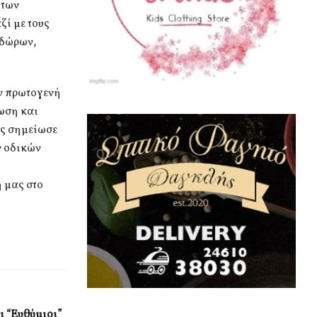
 των
ζί με τους
οδώρων,
ν πρωτογενή
ίωση και
ης σημείωσε
ν οδικών
 μας στο
ι “Ευθύμιοι”