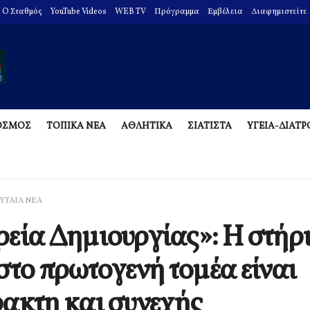
O Σταθμός
YouTube Videos
WEB TV
Πρόγραμμα
Εμβέλεια
Διαφημιστείτε
ΟΣΜΟΣ
ΤΟΠΙΚΑ ΝΕΑ
ΑΘΛΗΤΙΚΑ
ΣΙΑΤΙΣΤΑ
ΥΓΕΙΑ-ΔΙΑΤ
ΥΤΑΙΑ ΝΕΑ
εία Δημιουργίας»: Η στήρ
στο πρωτογενή τομέα είναι
ακτη και συνεχής