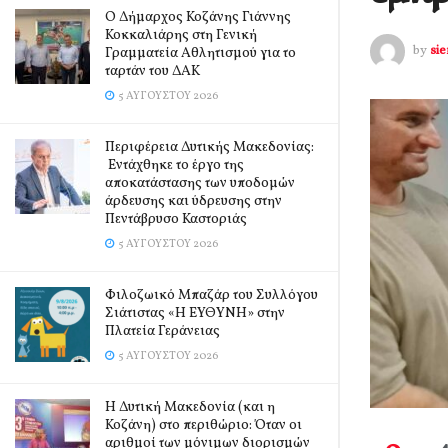
Ο Δήμαρχος Κοζάνης Γιάννης
Κοκκαλιάρης στη Γενική
by
si
Γραμματεία Αθλητισμού για το
ταρτάν του ΔΑΚ
5 ΑΥΓΟΎΣΤΟΥ 2026
Περιφέρεια Δυτικής Μακεδονίας:
Εντάχθηκε το έργο της
αποκατάστασης των υποδομών
άρδευσης και ύδρευσης στην
Πεντάβρυσο Καστοριάς
5 ΑΥΓΟΎΣΤΟΥ 2026
Φιλοζωικό Μπαζάρ του Συλλόγου
Σιάτιστας «Η ΕΥΘΥΝΗ» στην
Πλατεία Γεράνειας
5 ΑΥΓΟΎΣΤΟΥ 2026
Η Δυτική Μακεδονία (και η
Κοζάνη) στο περιθώριο: Όταν οι
αριθμοί των μόνιμων διορισμών