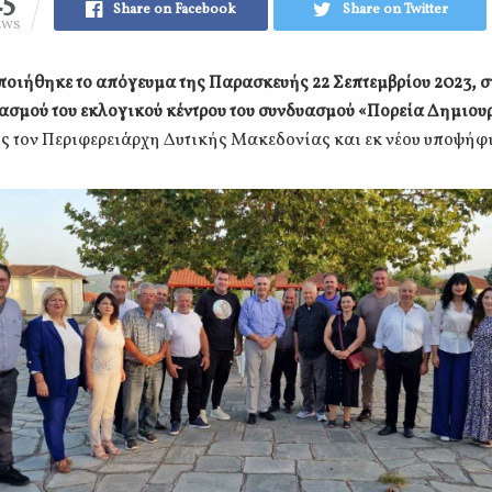
45
Share on Facebook
Share on Twitter
EWS
οιήθηκε το απόγευμα της Παρασκευής 22 Σεπτεμβρίου 2023, στ
ασμού του εκλογικού κέντρου του συνδυασμού «Πορεία Δημιου
ς τον Περιφερειάρχη Δυτικής Μακεδονίας και εκ νέου υποψήφ