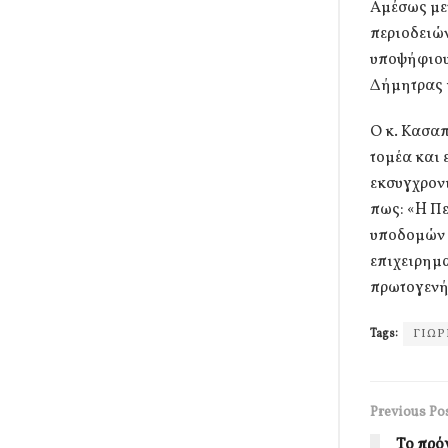
Αμέσως μετ
περιοδειών
υποψήφιου
Δήμητρας 
Ο κ. Κασα
τομέα και 
εκσυγχρον
πως: «H Πε
υποδομών μ
επιχειρημ
πρωτογενή 
Tags:
ΓΙΩΡ
Previous Po
Το πρό