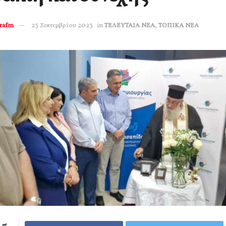
erafm
23 Σεπτεμβρίου 2023
in
ΤΕΛΕΥΤΑΙΑ ΝΕΑ
,
ΤΟΠΙΚΑ ΝΕΑ