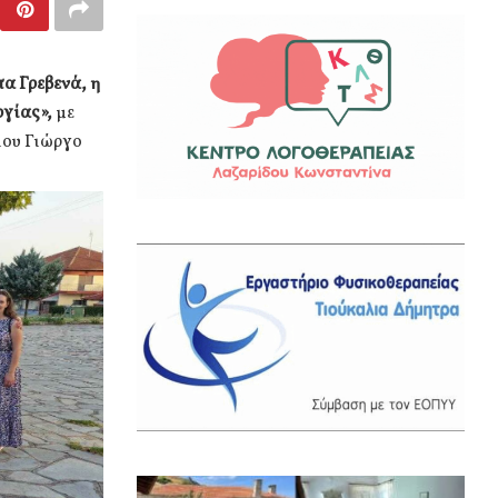
α Γρεβενά, η
ργίας»,
με
ιου Γιώργο