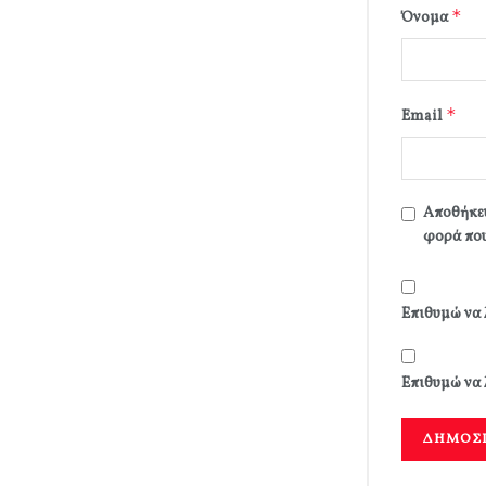
*
Όνομα
*
Email
Αποθήκευ
φορά που
Επιθυμώ να 
Επιθυμώ να 