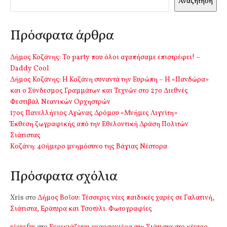
Αναζήτηση
Πρόσφατα άρθρα
Δήμος Κοζάνης: Το party που όλοι αγαπήσαμε επιστρέφει! –
Daddy Cool
Δήμος Κοζάνης: Η Κοζάνη συναντά την Ευρώπη – Η «Πανδώρα»
και ο Σύνδεσμος Γραμμάτων και Τεχνών στο 27ο Διεθνές
Φεστιβάλ Νεανικών Ορχηστρών
17ος Πανελλήνιος Αγώνας Δρόμου «Μνήμες Λιγνίτη»
Έκθεση ζωγραφικής από την Εθελοντική Δράση Πολιτών
Σιάτιστας
Kοζάνη: 40ήμερο μνημόσυνο της Βάγιας Νέστορα
Πρόσφατα σχόλια
Xris
στο
Δήμος Βοΐου: Τέσσερις νέες παιδικές χαρές σε Γαλατινή,
Σιάτιστα, Εράτυρα και Τσοτύλι. Φωτογραφίες