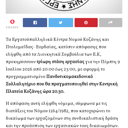
0
SHARES
Τα Εργατοϋπαλληλικά Κέντρα Νομού Κοζάνης και
Πτολεμαΐδας- Εορδαίας, κατόπιν απόφασης που
ελήφθη από τα Διοικητικά Συμβούλια των Ε.Κ,
προκηρύσσουν
τρίωρη στάση εργασίας
για την Πέμπτη 9
Ιουλίου 2026 από 20:00 έως 23:00, με αφορμή το
προγραμματισμένο
Πανδυτικομακεδονικό
Συλλαλητήριο που θα πραγματοποιηθεί στην Κεντρική
Πλατεία Κοζάνης ώρα 20.30.
Η απόφαση αυτή ελήφθη νόμιμα, σύμφωνα με τις
διατάξεις του Νόμου 1264/1982, που κατοχυρώνει το
δικαίωμα των εργαζομένων στη συνδικαλιστική δράση
και την προάσπιση των εργασιακών τους δικαιωμάτων.