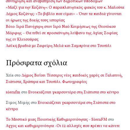
συντήρηση και αναβάθμιση των δημοτικών υποδομών
«Μαζί για την Κοζάνη»: Ο παραπλανητικός φακός του κ. Μαλούτα
Δήμος Κοζάνης: «Το βιβλίο που είμαι» – Όταν τα παιδιά γίνονται
οι ήρωες της δικής τους ιστορίας
Βόιο: Ιερά Πανήγυρη στον Ιερό Ναό Κοιμήσεως της Θεοτόκου
Μόρφης – Θα τεθεί σε προσκύνηση λείψανο της Αγίας Σοφίας
της εν Κλεισούρας
Λαϊκή βραδιά με Ζαφείρη Μελά και Σαμπρίνα στο Τσοτύλι
Πρόσφατα σχόλια
Xris
στο
Δήμος Βοΐου: Τέσσερις νέες παιδικές χαρές σε Γαλατινή,
Σιάτιστα, Εράτυρα και Τσοτύλι. Φωτογραφίες
sierafm
στο
Ενοικιάζεται γκαρσονιέρα στη Σιάτιστα στο κέντρο
Σιμος Μιμής
στο
Ενοικιάζεται γκαρσονιέρα στη Σιάτιστα στο
κέντρο
Το Μυστικό μιας Ποιοτικής Καθημερινότητας - SieraFM
στο
Αγχος και καθημερινότητα -Οι 12 αλλαγές που πρέπει να κάνετε